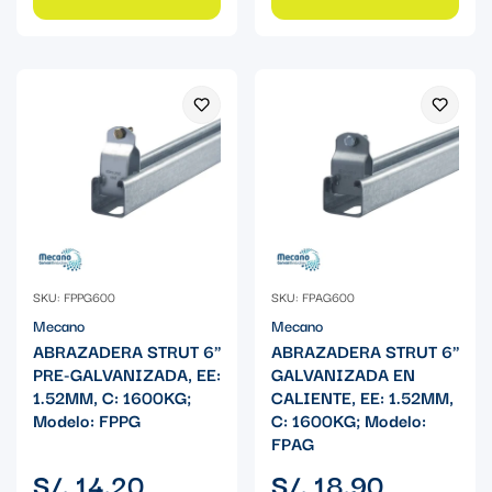
SKU: FPPG600
SKU: FPAG600
Mecano
Mecano
ABRAZADERA STRUT 6"
ABRAZADERA STRUT 6"
PRE-GALVANIZADA, EE:
GALVANIZADA EN
1.52MM, C: 1600KG;
CALIENTE, EE: 1.52MM,
Modelo: FPPG
C: 1600KG; Modelo:
FPAG
Precio
Precio
S/. 14.20
S/. 18.90