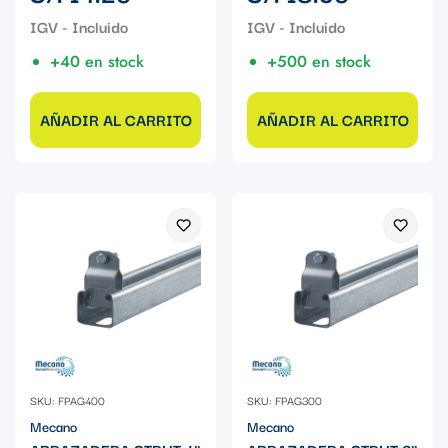
regular
regular
+40 en stock
+500 en stock
AÑADIR AL CARRITO
AÑADIR AL CARRITO
SKU: FPAG400
SKU: FPAG300
Mecano
Mecano