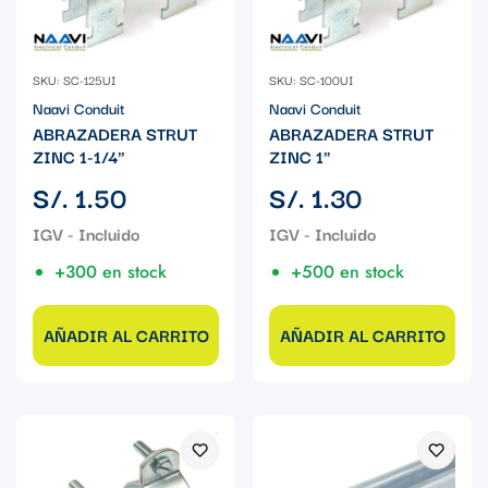
SKU: SC-125UI
SKU: SC-100UI
Naavi Conduit
Naavi Conduit
ABRAZADERA STRUT
ABRAZADERA STRUT
ZINC 1-1/4"
ZINC 1"
Precio
Precio
S/. 1.50
S/. 1.30
regular
regular
+300 en stock
+500 en stock
AÑADIR AL CARRITO
AÑADIR AL CARRITO