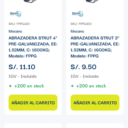
SKU: FPPG400
SKU: FPPG300
Mecano
Mecano
ABRAZADERA STRUT 4"
ABRAZADERA STRUT 3"
PRE-GALVANIZADA, EE:
PRE-GALVANIZADA, EE:
1.52MM, C: 1600KG;
1.52MM, C: 1600KG;
Modelo: FPPG
Modelo: FPPG
Precio
Precio
S/. 11.10
S/. 9.50
regular
regular
+200 en stock
+200 en stock
AÑADIR AL CARRITO
AÑADIR AL CARRITO