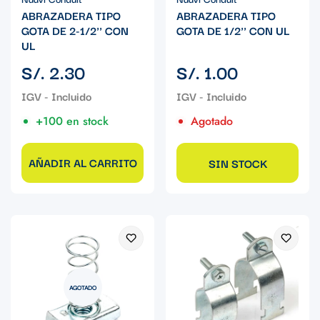
ABRAZADERA TIPO
ABRAZADERA TIPO
GOTA DE 2-1/2'' CON
GOTA DE 1/2'' CON UL
UL
Precio
Precio
S/. 2.30
S/. 1.00
regular
regular
+100 en stock
Agotado
AÑADIR AL CARRITO
SIN STOCK
AGOTADO