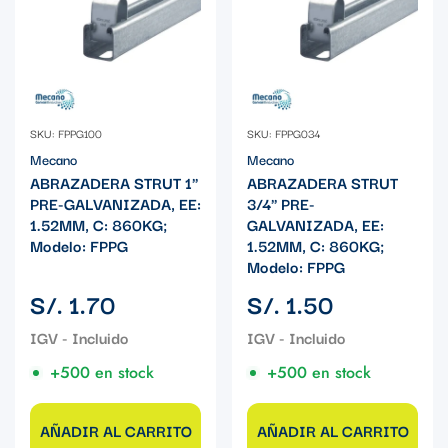
SKU: FPPG100
SKU: FPPG034
Mecano
Mecano
ABRAZADERA STRUT 1"
ABRAZADERA STRUT
PRE-GALVANIZADA, EE:
3/4" PRE-
1.52MM, C: 860KG;
GALVANIZADA, EE:
Modelo: FPPG
1.52MM, C: 860KG;
Modelo: FPPG
Precio
Precio
S/. 1.70
S/. 1.50
regular
regular
+500 en stock
+500 en stock
AÑADIR AL CARRITO
AÑADIR AL CARRITO