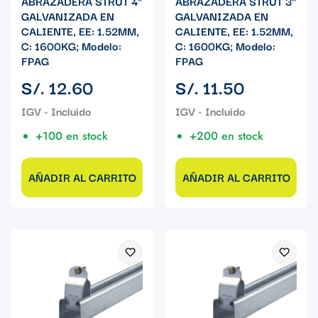
ABRAZADERA STRUT 4"
ABRAZADERA STRUT 3"
GALVANIZADA EN
GALVANIZADA EN
CALIENTE, EE: 1.52MM,
CALIENTE, EE: 1.52MM,
C: 1600KG; Modelo:
C: 1600KG; Modelo:
FPAG
FPAG
Precio
Precio
S/. 12.60
S/. 11.50
regular
regular
+100 en stock
+200 en stock
AÑADIR AL CARRITO
AÑADIR AL CARRITO