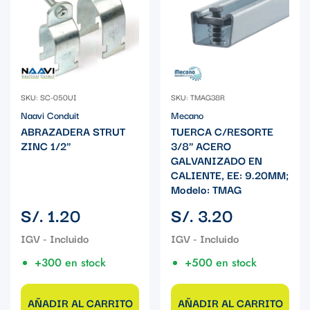
SKU: SC-050UI
SKU: TMAG38R
Naavi Conduit
Mecano
ABRAZADERA STRUT
TUERCA C/RESORTE
ZINC 1/2"
3/8" ACERO
GALVANIZADO EN
CALIENTE, EE: 9.20MM;
Modelo: TMAG
Precio
Precio
S/. 1.20
S/. 3.20
regular
regular
+300 en stock
+500 en stock
AÑADIR AL CARRITO
AÑADIR AL CARRITO