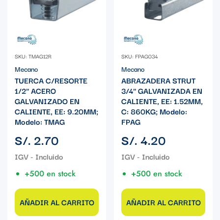
SKU: TMAG12R
SKU: FPAG034
Mecano
Mecano
TUERCA C/RESORTE
ABRAZADERA STRUT
1/2" ACERO
3/4" GALVANIZADA EN
GALVANIZADO EN
CALIENTE, EE: 1.52MM,
CALIENTE, EE: 9.20MM;
C: 860KG; Modelo:
Modelo: TMAG
FPAG
Precio
Precio
S/. 2.70
S/. 4.20
regular
regular
+500 en stock
+500 en stock
AÑADIR AL CARRITO
AÑADIR AL CARRITO