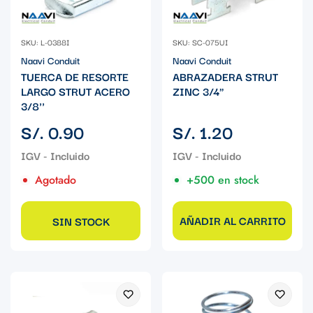
SKU: L-0388I
SKU: SC-075UI
Naavi Conduit
Naavi Conduit
TUERCA DE RESORTE
ABRAZADERA STRUT
LARGO STRUT ACERO
ZINC 3/4"
3/8''
Precio
Precio
S/. 0.90
S/. 1.20
regular
regular
Agotado
+500 en stock
AÑADIR AL CARRITO
SIN STOCK