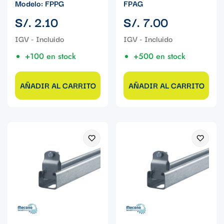
Modelo: FPPG
FPAG
Precio
Precio
S/. 2.10
S/. 7.00
regular
regular
+100 en stock
+500 en stock
AÑADIR AL CARRITO
AÑADIR AL CARRITO