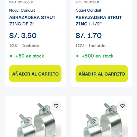
SKU: SC-300UI
SKU: SC-150UI
Naavi Conduit
Naavi Conduit
ABRAZADERA STRUT
ABRAZADERA STRUT
ZINC DE 3"
ZINC 1-1/2"
Precio
Precio
S/. 3.50
S/. 1.70
regular
regular
+50 en stock
+500 en stock
AÑADIR AL CARRITO
AÑADIR AL CARRITO