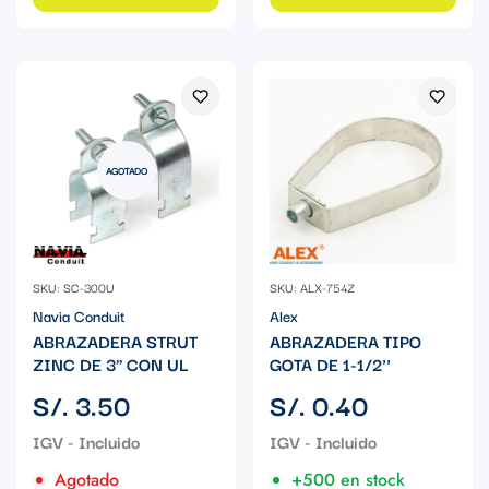
AGOTADO
SKU: SC-300U
SKU: ALX-754Z
Navia Conduit
Alex
ABRAZADERA STRUT
ABRAZADERA TIPO
ZINC DE 3" CON UL
GOTA DE 1-1/2''
Precio
Precio
S/. 3.50
S/. 0.40
regular
regular
Agotado
+500 en stock