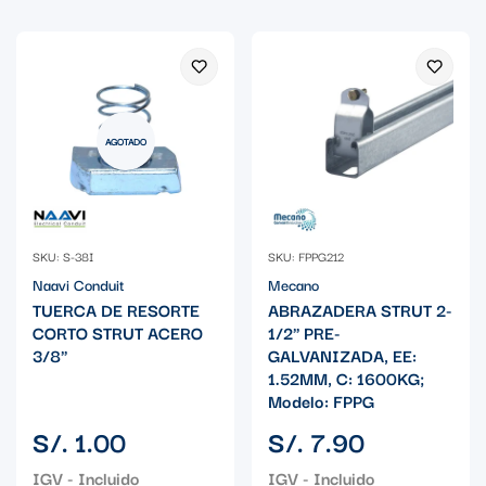
AGOTADO
SKU: S-38I
SKU: FPPG212
Naavi Conduit
Mecano
TUERCA DE RESORTE
ABRAZADERA STRUT 2-
CORTO STRUT ACERO
1/2" PRE-
3/8"
GALVANIZADA, EE:
1.52MM, C: 1600KG;
Modelo: FPPG
Precio
Precio
S/. 1.00
S/. 7.90
regular
regular