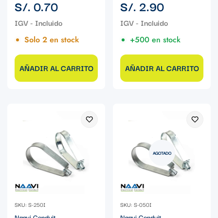
Precio
Precio
S/. 0.70
S/. 2.90
regular
regular
Solo 2 en stock
+500 en stock
AÑADIR AL CARRITO
AÑADIR AL CARRITO
AGOTADO
SKU: S-250I
SKU: S-050I
Naavi Conduit
Naavi Conduit