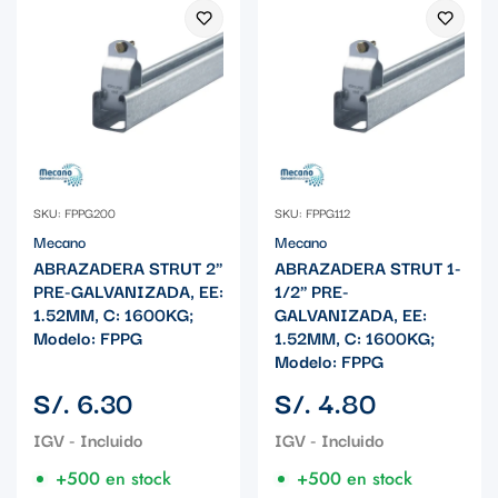
SKU: FPPG200
SKU: FPPG112
Mecano
Mecano
ABRAZADERA STRUT 2"
ABRAZADERA STRUT 1-
PRE-GALVANIZADA, EE:
1/2" PRE-
1.52MM, C: 1600KG;
GALVANIZADA, EE:
Modelo: FPPG
1.52MM, C: 1600KG;
Modelo: FPPG
Precio
Precio
S/. 6.30
S/. 4.80
regular
regular
+500 en stock
+500 en stock