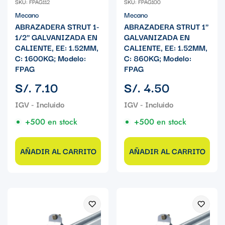
SKU: FPAG112
SKU: FPAG100
Mecano
Mecano
ABRAZADERA STRUT 1-
ABRAZADERA STRUT 1"
1/2" GALVANIZADA EN
GALVANIZADA EN
CALIENTE, EE: 1.52MM,
CALIENTE, EE: 1.52MM,
C: 1600KG; Modelo:
C: 860KG; Modelo:
FPAG
FPAG
Precio
Precio
S/. 7.10
S/. 4.50
regular
regular
+500 en stock
+500 en stock
AÑADIR AL CARRITO
AÑADIR AL CARRITO