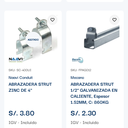
AGOTADO
SKU: SC-400UI
SKU: FPAG012
Naavi Conduit
Mecano
ABRAZADERA STRUT
ABRAZADERA STRUT
ZINC DE 4"
1/2" GALVANIZADA EN
CALIENTE, Espesor
1.52MM, C: 860KG
Precio
Precio
S/. 3.80
S/. 2.30
regular
regular