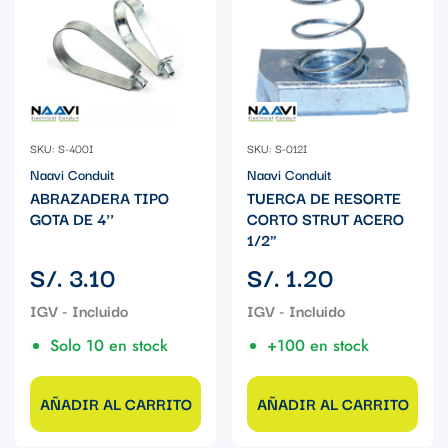
SKU: S-400I
SKU: S-012I
Naavi Conduit
Naavi Conduit
ABRAZADERA TIPO
TUERCA DE RESORTE
GOTA DE 4''
CORTO STRUT ACERO
1/2"
Precio
Precio
S/. 3.10
S/. 1.20
regular
regular
Solo 10 en stock
+100 en stock
AÑADIR AL CARRITO
AÑADIR AL CARRITO