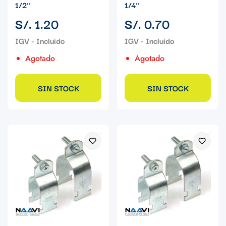
1/2''
1/4''
Precio
Precio
S/. 1.20
S/. 0.70
regular
regular
Agotado
Agotado
SIN STOCK
SIN STOCK