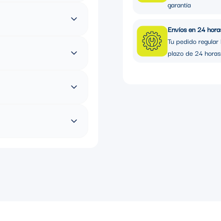
garantía
Envíos en 24 hora
Tu pedido regular 
plazo de 24 horas
as o cables a superficies,
eléctricas y de plomería en