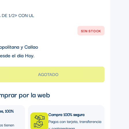
DE 1/2» CON UL
SIN STOCK
opolitana y Callao
esde el día
Hoy
.
AGOTADO
mprar por la web
es, 100%
Compra 100% segura
Pagos con tarjeta, transferencia
os tienen
y contraentrega