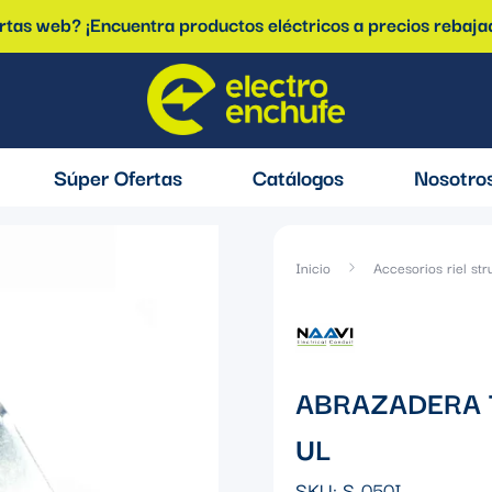
ertas web? ¡Encuentra productos eléctricos a precios rebaja
Súper Ofertas
Catálogos
Nosotro
Inicio
Accesorios riel str
ABRAZADERA T
UL
SKU:
S-050I