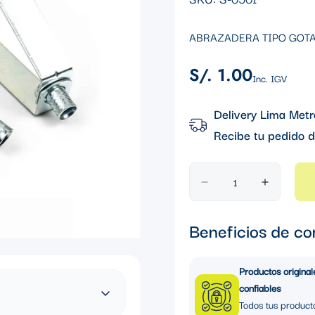
ABRAZADERA TIPO GOTA 
S/. 1.00
Precio
Inc. IGV
regular
Delivery Lima Metr
Recibe tu pedido d
Beneficios de co
Productos original
confiables
Todos tus product