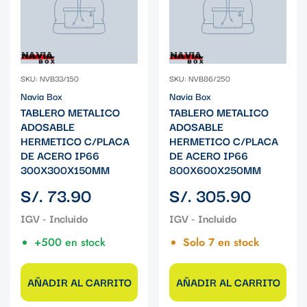
SKU: NVB33/150
SKU: NVB86/250
Navia Box
Navia Box
TABLERO METALICO
TABLERO METALICO
ADOSABLE
ADOSABLE
HERMETICO C/PLACA
HERMETICO C/PLACA
DE ACERO IP66
DE ACERO IP66
300X300X150MM
800X600X250MM
Precio
Precio
S/. 73.90
S/. 305.90
regular
regular
+500 en stock
Solo 7 en stock
AÑADIR AL CARRITO
AÑADIR AL CARRITO