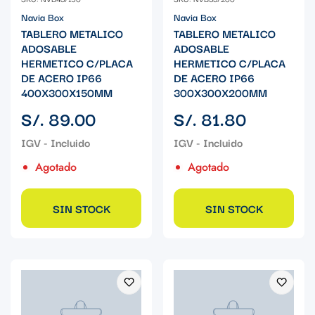
Navia Box
Navia Box
TABLERO METALICO
TABLERO METALICO
ADOSABLE
ADOSABLE
HERMETICO C/PLACA
HERMETICO C/PLACA
DE ACERO IP66
DE ACERO IP66
400X300X150MM
300X300X200MM
Precio
Precio
S/. 89.00
S/. 81.80
regular
regular
Agotado
Agotado
SIN STOCK
SIN STOCK