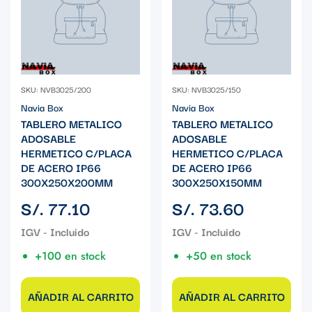
SKU: NVB3025/200
SKU: NVB3025/150
Navia Box
Navia Box
TABLERO METALICO
TABLERO METALICO
ADOSABLE
ADOSABLE
HERMETICO C/PLACA
HERMETICO C/PLACA
DE ACERO IP66
DE ACERO IP66
300X250X200MM
300X250X150MM
Precio
Precio
S/. 77.10
S/. 73.60
regular
regular
+100 en stock
+50 en stock
AÑADIR AL CARRITO
AÑADIR AL CARRITO