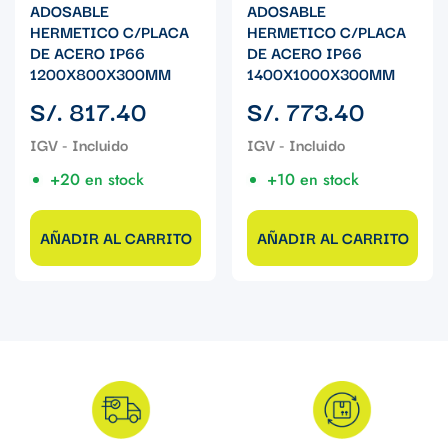
ADOSABLE
ADOSABLE
HERMETICO C/PLACA
HERMETICO C/PLACA
DE ACERO IP66
DE ACERO IP66
1200X800X300MM
1400X1000X300MM
Precio
Precio
S/. 817.40
S/. 773.40
regular
regular
+20 en stock
+10 en stock
AÑADIR AL CARRITO
AÑADIR AL CARRITO