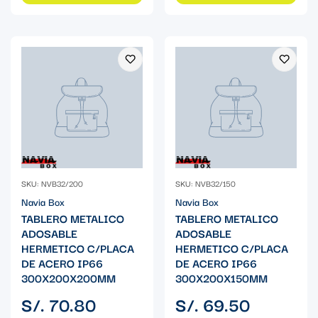
SKU: NVB32/200
SKU: NVB32/150
Navia Box
Navia Box
TABLERO METALICO
TABLERO METALICO
ADOSABLE
ADOSABLE
HERMETICO C/PLACA
HERMETICO C/PLACA
DE ACERO IP66
DE ACERO IP66
300X200X200MM
300X200X150MM
Precio
Precio
S/. 70.80
S/. 69.50
regular
regular