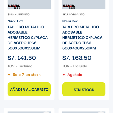
SKU: NVB55/150
SKU: NVB64/250
Navia Box
Navia Box
TABLERO METALICO
TABLERO METALICO
ADOSABLE
ADOSABLE
HERMETICO C/PLACA
HERMETICO C/PLACA
DE ACERO IP66
DE ACERO IP66
500X500X150MM
600X400X250MM
Precio
Precio
S/. 141.50
S/. 163.50
regular
regular
Solo 7 en stock
Agotado
AÑADIR AL CARRITO
SIN STOCK