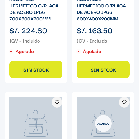
HERMETICO C/PLACA
HERMETICO C/PLACA
DE ACERO IP66
DE ACERO IP66
700X500X200MM
600X400X200MM
Precio
Precio
S/. 224.80
S/. 163.50
regular
regular
Agotado
Agotado
SIN STOCK
SIN STOCK
AGOTADO