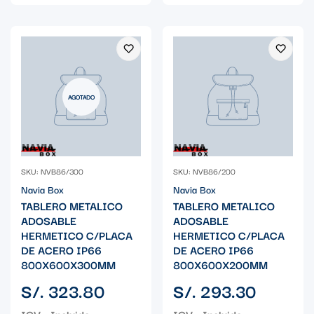
AGOTADO
SKU: NVB86/300
SKU: NVB86/200
Navia Box
Navia Box
TABLERO METALICO
TABLERO METALICO
ADOSABLE
ADOSABLE
HERMETICO C/PLACA
HERMETICO C/PLACA
DE ACERO IP66
DE ACERO IP66
800X600X300MM
800X600X200MM
Precio
Precio
S/. 323.80
S/. 293.30
regular
regular