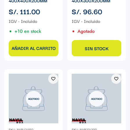
400X400X200MM
400X300X200MM
Precio
Precio
S/. 111.00
S/. 96.60
regular
regular
+10 en stock
Agotado
AÑADIR AL CARRITO
SIN STOCK
AGOTADO
AGOTADO
SKU: NVB43/150
SKU: NVB33/200