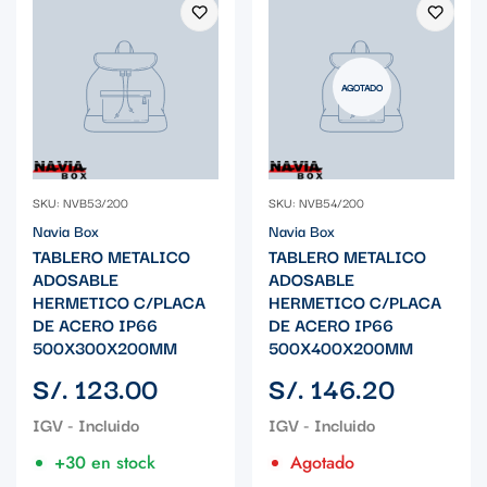
AGOTADO
SKU: NVB53/200
SKU: NVB54/200
Navia Box
Navia Box
TABLERO METALICO
TABLERO METALICO
ADOSABLE
ADOSABLE
HERMETICO C/PLACA
HERMETICO C/PLACA
DE ACERO IP66
DE ACERO IP66
500X300X200MM
500X400X200MM
Precio
Precio
S/. 123.00
S/. 146.20
regular
regular
+30 en stock
Agotado