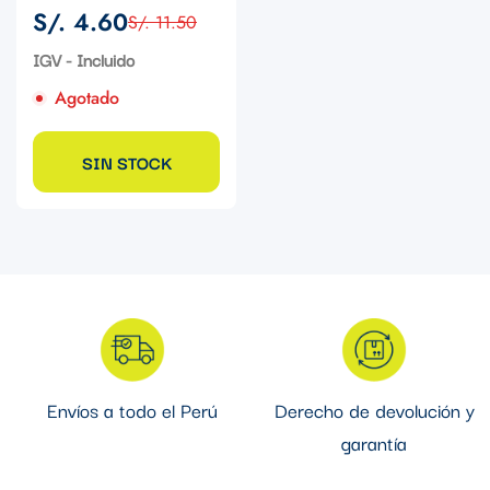
S/. 4.60
S/. 11.50
Precio
Precio
de
regular
IGV - Incluido
venta
Agotado
SIN STOCK
Envíos a todo el Perú
Derecho de devolución y
garantía