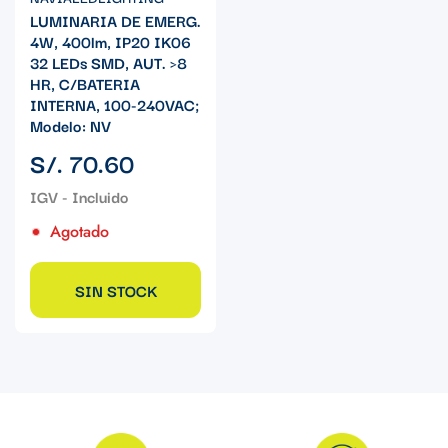
LUMINARIA DE EMERG.
4W, 400lm, IP20 IK06
32 LEDs SMD, AUT. >8
HR, C/BATERIA
INTERNA, 100-240VAC;
Modelo: NV
Precio
S/. 70.60
regular
Agotado
SIN STOCK