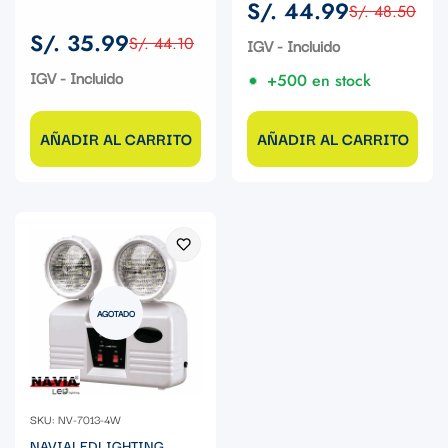
S/. 44.99
S/. 48.50
Precio
Precio
S/. 35.99
de
regular
S/. 44.10
IGV - Incluido
Precio
Precio
venta
de
regular
IGV - Incluido
+500 en stock
venta
AÑADIR AL CARRITO
AÑADIR AL CARRITO
AGOTADO
SKU: NV-7013-4W
NAVIALEDLIGHTING