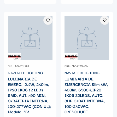
SKU: NV-7012UL
SKU: NV-7120-4W
NAVIALEDLIGHTING
NAVIALEDLIGHTING
LUMINARIA DE
LUMINARIA DE
EMERG. 2.4W, 240lm,
EMERGENCIA Slim 4W,
IP20 IK06 12 LEDs
400lm, 6500K,IP20
SMD, AUT. >90 MIN,
IK06 32LEDS, AUTO.
C/BATERIA INTERNA,
8HR C/BAT.INTERNA,
100-277VAC (CON UL);
100-240VAC,
Modelo: NV
C/ENCHUFE