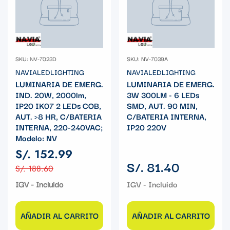
SKU: NV-7023D
SKU: NV-7039A
NAVIALEDLIGHTING
NAVIALEDLIGHTING
LUMINARIA DE EMERG.
LUMINARIA DE EMERG.
IND. 20W, 2000lm,
3W 300LM - 6 LEDs
IP20 IK07 2 LEDs COB,
SMD, AUT. 90 MIN,
AUT. >8 HR, C/BATERIA
C/BATERIA INTERNA,
INTERNA, 220-240VAC;
IP20 220V
Modelo: NV
S/. 152.99
Precio
S/. 81.40
Precio
Precio
S/. 188.60
regular
de
regular
IGV - Incluido
venta
AÑADIR AL CARRITO
AÑADIR AL CARRITO