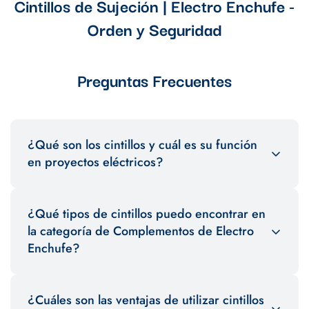
Cintillos de Sujeción | Electro Enchufe -
Orden y Seguridad
Preguntas Frecuentes
¿Qué son los cintillos y cuál es su función
en proyectos eléctricos?
Los cintillos, también conocidos como bridas o sujetacables,
¿Qué tipos de cintillos puedo encontrar en
son elementos de sujeción utilizados en proyectos eléctricos
para mantener ordenados y asegurar los cables y conductos.
la categoría de Complementos de Electro
Su función principal es evitar que los cables se desordenen y
Enchufe?
protegerlos de posibles daños.
En la categoría de Complementos de Electro Enchufe, puedes
¿Cuáles son las ventajas de utilizar cintillos
encontrar una variedad de cintillos, incluyendo cintillos de