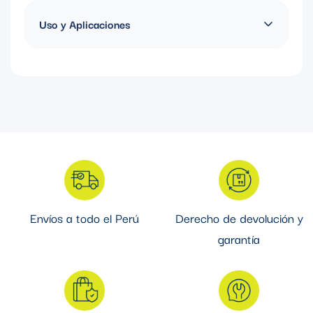
ASTM A153/A153M
Uso y Aplicaciones
Diseñada para fijar y soportar tuberías, conductos y sistemas
mecánicos o eléctricos en estructuras Strut. Su recubrimiento
galvanizado en caliente brinda excelente resistencia a la
corrosión, asegurando una instalación firme y duradera en
aplicaciones industriales, comerciales y exteriores.
Envíos a todo el Perú
Derecho de devolución y
garantía