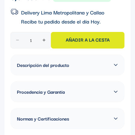
regular
Delivery Lima Metropolitana y Callao
Recibe tu pedido desde el día
Hoy
.
AÑADIR A LA CESTA
Descripción del producto
ABRAZADERA STRUT 1/2" GALVANIZADA EN CALIENTE, EE:
1.52MM, C: 860KG; Modelo: FPAG
Procedencia y Garantía
Fabricado en Colombia, Garantia de 1 año
Normas y Certificaciones