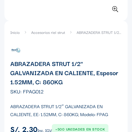
Inicio
Accesorios riel strut
ABRAZADERA STRUT 1/2" GALVANIZADA EN CALIENTE, Espesor 1.52MM, C: 860KG
ABRAZADERA STRUT 1/2"
GALVANIZADA EN CALIENTE, Espesor
1.52MM, C: 860KG
SKU:
FPAG012
ABRAZADERA STRUT 1/2″ GALVANIZADA EN
CALIENTE, EE: 1.52MM, C: 860KG; Modelo: FPAG
S/. 2.30
Precio
+500 UNIDADES EN STOCK
Inc. IGV