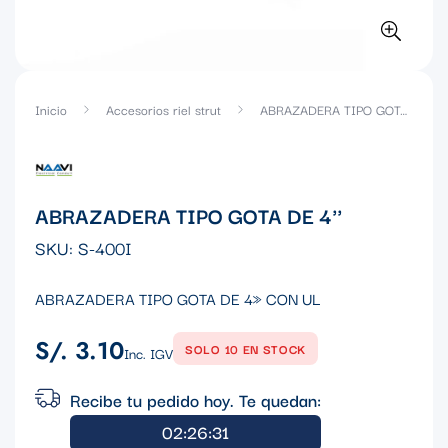
Inicio
Accesorios riel strut
ABRAZADERA TIPO GOTA DE 4''
ABRAZADERA TIPO GOTA DE 4''
SKU:
S-400I
ABRAZADERA TIPO GOTA DE 4» CON UL
S/. 3.10
Precio
SOLO 10 EN STOCK
Inc. IGV
regular
Recibe tu pedido hoy. Te quedan:
02:26:31