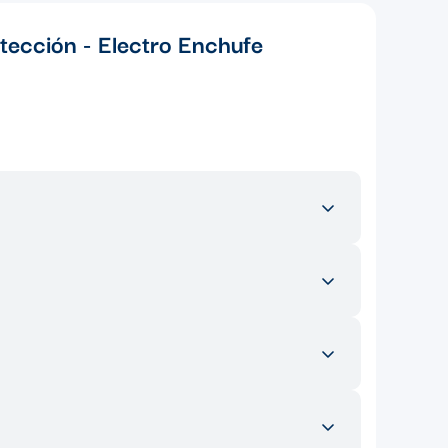
otección - Electro Enchufe
esidenciales, comerciales e industriales. Es ideal para
n nuestro ecommerce, puedes encontrar una amplia
os son esenciales para completar el sistema conduit y