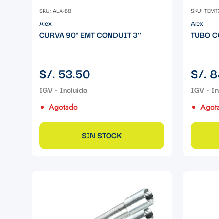
SKU: ALX-88
SKU: TEMT
Alex
Alex
CURVA 90° EMT CONDUIT 3''
TUBO C
Precio
Precio
S/. 53.50
S/. 8
regular
regular
Agotado
Agot
SIN STOCK