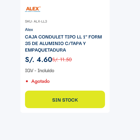
SKU: ALX-LL3
Alex
CAJA CONDULET TIPO LL 1" FORM
35 DE ALUMINIO C/TAPA Y
EMPAQUETADURA
S/. 4.60
S/. 11.50
Precio
Precio
de
regular
IGV - Incluido
venta
Agotado
SIN STOCK