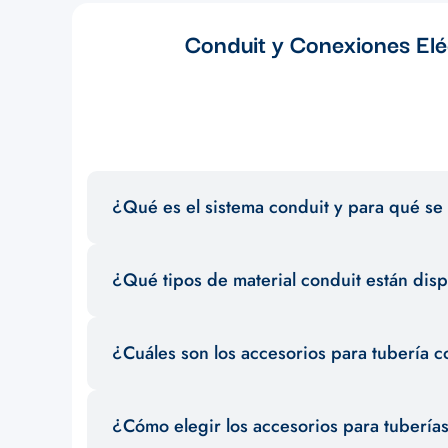
Conduit y Conexiones Eléc
¿Qué es el sistema conduit y para qué se 
El sistema conduit es un conjunto de tuberías y accesorios
¿Qué tipos de material conduit están dis
garantizar la seguridad y el orden en la distribución de c
Existen diferentes materiales conduit como PVC, metal g
¿Cuáles son los accesorios para tubería c
selección para satisfacer las necesidades de tus proyecto
Entre los accesorios para tubería conduit más comunes se
¿Cómo elegir los accesorios para tubería
asegurar una instalación eficiente y segura.