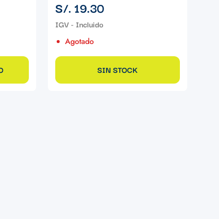
Precio
S/. 19.30
regular
Agotado
O
SIN STOCK