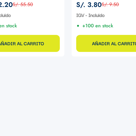
2.20
S/. 3.80
S/. 55.50
S/. 9.50
Precio
Precio
de
regular
cluido
IGV - Incluido
venta
en stock
+100 en stock
AÑADIR AL CARRITO
AÑADIR AL CARRIT