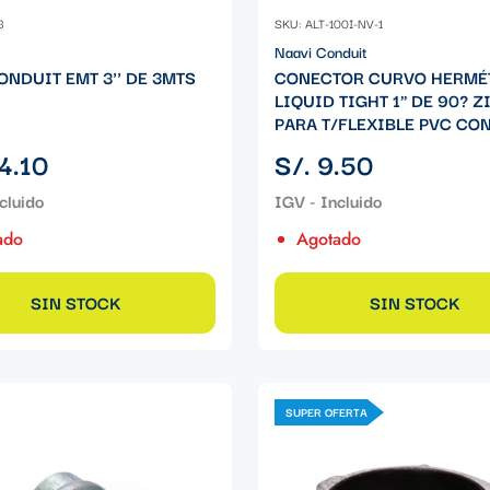
3
SKU: ALT-100I-NV-1
Naavi Conduit
ONDUIT EMT 3'' DE 3MTS
CONECTOR CURVO HERMÉ
LIQUID TIGHT 1" DE 90? Z
PARA T/FLEXIBLE PVC CON
Precio
4.10
S/. 9.50
regular
ado
Agotado
SIN STOCK
SIN STOCK
SUPER OFERTA