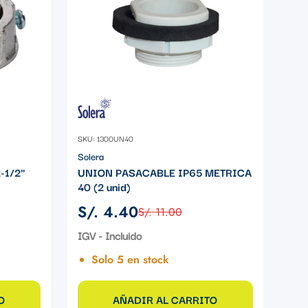
SKU: 1300UN40
Solera
-1/2"
UNION PASACABLE IP65 METRICA
40 (2 unid)
S/. 4.40
S/. 11.00
Precio
Precio
de
regular
IGV - Incluido
venta
Solo 5 en stock
O
AÑADIR AL CARRITO