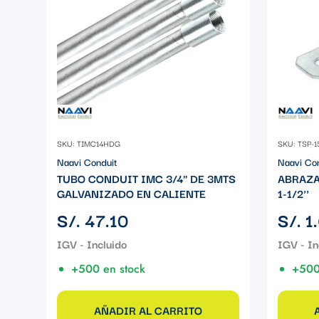
SKU: TIMC14HDG
SKU: TSP-1
Naavi Conduit
Naavi Co
TUBO CONDUIT IMC 3/4" DE 3MTS
ABRAZA
GALVANIZADO EN CALIENTE
1-1/2''
Precio
Precio
S/. 47.10
S/. 1
regular
regular
+500 en stock
+500
AÑADIR AL CARRITO