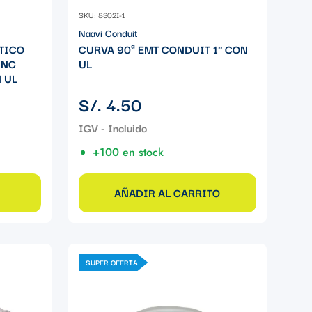
SKU: 8302I-1
Naavi Conduit
TICO
CURVA 90ª EMT CONDUIT 1" CON
INC
UL
 UL
Precio
S/. 4.50
regular
+100 en stock
AÑADIR AL CARRITO
SUPER OFERTA