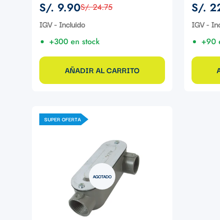
S/. 9.90
S/. 2
S/. 24.75
Precio
Precio
Precio
Precio
de
regular
de
regular
IGV - Incluido
IGV - In
venta
venta
+300 en stock
+90 
AÑADIR AL CARRITO
SUPER OFERTA
AGOTADO