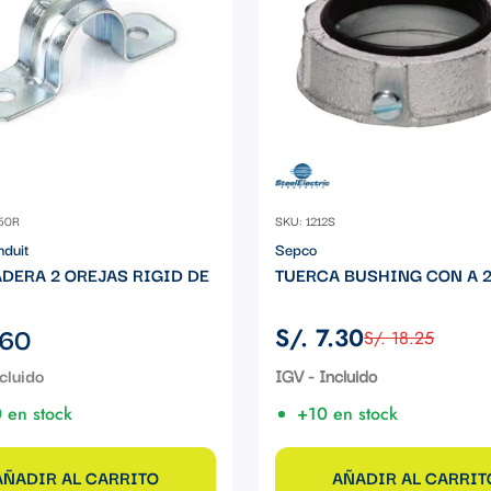
50R
SKU: 1212S
nduit
Sepco
DERA 2 OREJAS RIGID DE
TUERCA BUSHING CON A 2
.60
S/. 7.30
S/. 18.25
Precio
Precio
de
regular
IGV - Incluido
venta
 en stock
+10 en stock
AÑADIR AL CARRITO
AÑADIR AL CARRIT