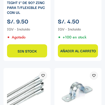
TIGHT 1" DE 90? ZINC
PARA T/FLEXIBLE PVC
CON UL
Precio
Precio
S/. 9.50
S/. 4.50
regular
regular
Agotado
+100 en stock
AÑADIR AL CARRITO
SIN STOCK