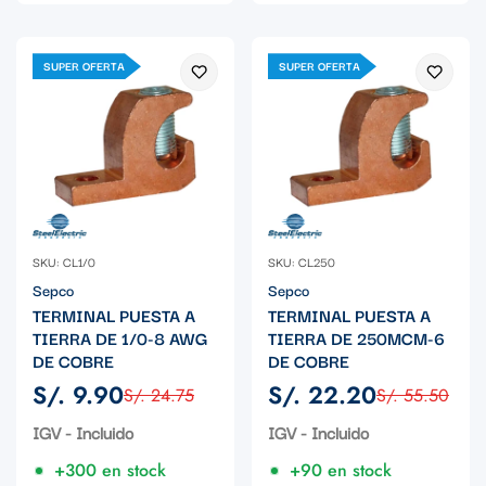
SUPER OFERTA
SUPER OFERTA
SKU: CL1/0
SKU: CL250
Sepco
Sepco
TERMINAL PUESTA A
TERMINAL PUESTA A
TIERRA DE 1/0-8 AWG
TIERRA DE 250MCM-6
DE COBRE
DE COBRE
S/. 9.90
S/. 22.20
S/. 24.75
S/. 55.50
Precio
Precio
Precio
Precio
de
regular
de
regular
IGV - Incluido
IGV - Incluido
venta
venta
+300 en stock
+90 en stock