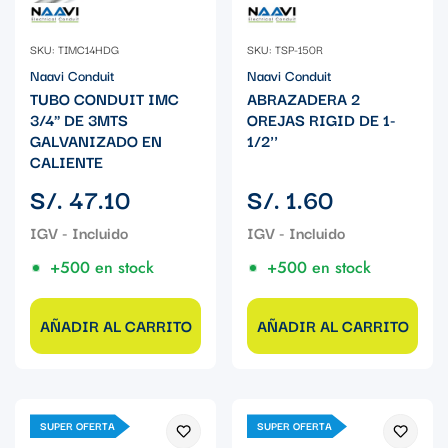
SKU: TIMC14HDG
SKU: TSP-150R
Naavi Conduit
Naavi Conduit
TUBO CONDUIT IMC
ABRAZADERA 2
3/4" DE 3MTS
OREJAS RIGID DE 1-
GALVANIZADO EN
1/2''
CALIENTE
Precio
Precio
S/. 47.10
S/. 1.60
regular
regular
+500 en stock
+500 en stock
AÑADIR AL CARRITO
AÑADIR AL CARRITO
SUPER OFERTA
SUPER OFERTA