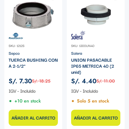
SKU: 1212S
SKU: 1300UN40
Sepco
Solera
TUERCA BUSHING CON
UNION PASACABLE
A 2-1/2"
IP65 METRICA 40 (2
unid)
S/. 7.30
S/. 4.40
S/. 18.25
S/. 11.00
Precio
Precio
Precio
Precio
de
regular
de
regular
IGV - Incluido
IGV - Incluido
venta
venta
+10 en stock
Solo 5 en stock
AÑADIR AL CARRITO
AÑADIR AL CARRITO