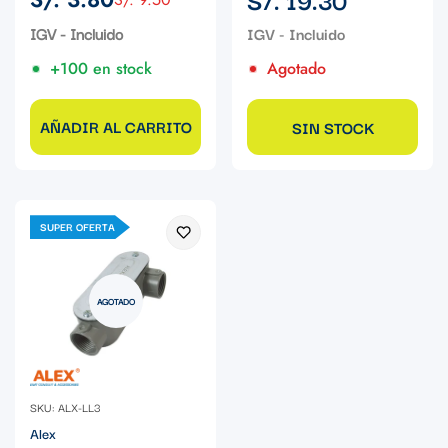
Precio
Precio
regular
de
regular
IGV - Incluido
venta
+100 en stock
Agotado
AÑADIR AL CARRITO
SIN STOCK
SUPER OFERTA
AGOTADO
SKU: ALX-LL3
Alex