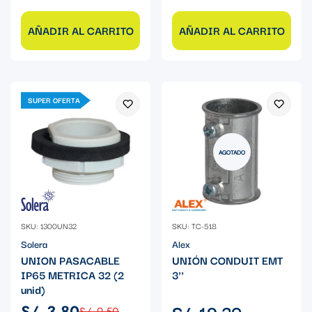
AÑADIR AL CARRITO
AÑADIR AL CARRITO
SUPER OFERTA
AGOTADO
SKU: 1300UN32
SKU: TC-518
Solera
Alex
UNION PASACABLE
UNIÓN CONDUIT EMT
IP65 METRICA 32 (2
3''
unid)
Precio
S/. 19.30
S/. 3.80
S/. 9.50