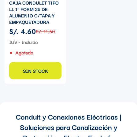
CAJA CONDULET TIPO
LL 1" FORM 35 DE
ALUMINIO C/TAPA Y
EMPAQUETADURA
S/. 4.60
S/. 11.50
Precio
Precio
de
regular
IGV - Incluido
venta
Agotado
SIN STOCK
Conduit y Conexiones Eléctricas |
Soluciones para Canalización y