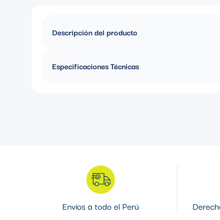
Descripción del producto
TUBO CONDUIT EMT 2-1/2'' DE 3MTS (EMT-250H)
Especificaciones Técnicas
Material: Acero
Envíos a todo el Perú
Derecho