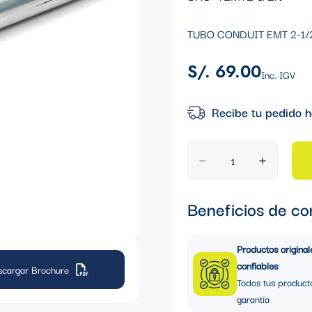
TUBO CONDUIT EMT 2-1/
S/. 69.00
Precio
Inc. IGV
regular
Recibe tu pedido h
Beneficios de co
Productos original
confiables
scargar Brochure
Todos tus product
garantía