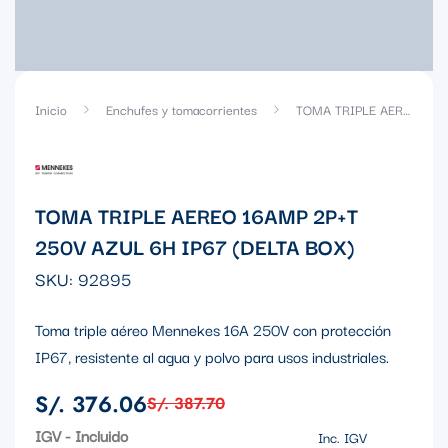
Inicio
Enchufes y tomacorrientes
TOMA TRIPLE AEREO 16AMP 2P+T 250V AZUL 6H IP67 (DELTA BOX)
TOMA TRIPLE AEREO 16AMP 2P+T
250V AZUL 6H IP67 (DELTA BOX)
SKU:
92895
Toma triple aéreo Mennekes 16A 250V con protección
IP67, resistente al agua y polvo para usos industriales.
S/. 376.06
S/. 387.70
Precio
Precio
de
regular
IGV - Incluido
Inc. IGV