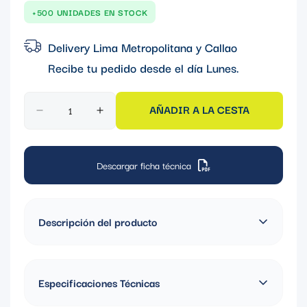
venta
+500 UNIDADES EN STOCK
Delivery Lima Metropolitana y Callao
Recibe tu pedido desde el día
Lunes
.
AÑADIR A LA CESTA
Descargar ficha técnica
Descripción del producto
Toma triple aéreo Deltabox Mennekes (pulpo) monofásico
(2P+T) de 16A y 250V con carcasa azul y protección IP67.
Especificaciones Técnicas
Diseñado para soportar polvo y agua, es ideal en entornos