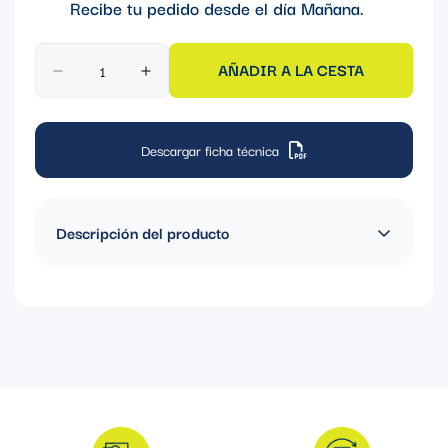
Recibe tu pedido desde el día
Mañana
.
AÑADIR A LA CESTA
Descargar ficha técnica
Descripción del producto
Pulsador No Luminoso
de 22mm: Tensión
220V, IP20, Material de
Bisal de Metal Cromado