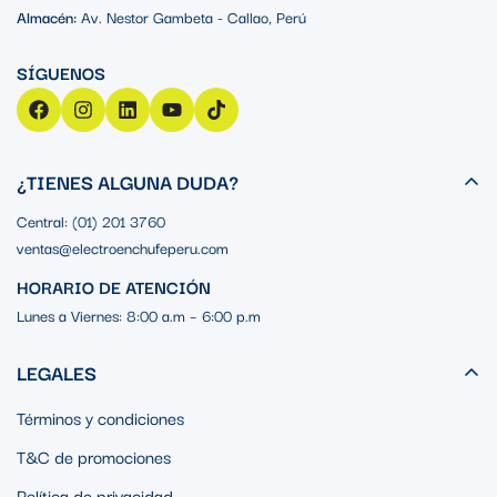
NA/NC
Almacén:
Av. Nestor Gambeta - Callao, Perú
Es compatible tanto con contactos normalmente abiertos (NA)
como normalmente cerrados (NC), lo que le brinda flexibilidad
en su uso en diferentes configuraciones de circuitos eléctricos.
Material de Bisal de Metal
¿TIENES ALGUNA DUDA?
Cromado
Central: (01) 201 3760
ventas@electroenchufeperu.com
El material de bisal de metal cromado le confiere durabilidad y
resistencia a la corrosión, lo que garantiza su funcionamiento
HORARIO DE ATENCIÓN
confiable a lo largo del tiempo.
Lunes a Viernes: 8:00 a.m – 6:00 p.m
LEGALES
Términos y condiciones
T&C de promociones
Política de privacidad