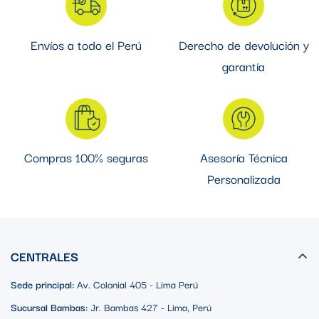
Características Principales
Envíos a todo el Perú
Derecho de devolución y
Pulsador No Luminoso de 22mm
garantía
Tensión de 220V
Grado de Protección IP20
Material del Bisal: Metal Cromado
Tipo de Operación con Retorno de Resorte
Compras 100% seguras
Asesoría Técnica
Aplicaciones en Sistemas de
Personalizada
Control
Este pulsador no luminoso con un diámetro de montaje de
22mm es ideal para una variedad de aplicaciones en sistemas
CENTRALES
de control, incluyendo tableros eléctricos, cajas pulsadoras y
más.
Sede principal:
Av. Colonial 405 - Lima Perú
Compatibilidad con Contactos
Sucursal Bambas:
Jr. Bambas 427 - Lima, Perú