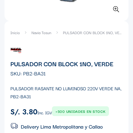
Inicio
Navia Tosun
PULSADOR CON BLOCK 1NO, VERDE
PULSADOR CON BLOCK 1NO, VERDE
SKU:
PB2-BA31
PULSADOR RASANTE NO LUMINOSO 220V VERDE NA,
PB2-BA31
S/. 3.80
Precio
+500 UNIDADES EN STOCK
Inc. IGV
regular
Delivery Lima Metropolitana y Callao