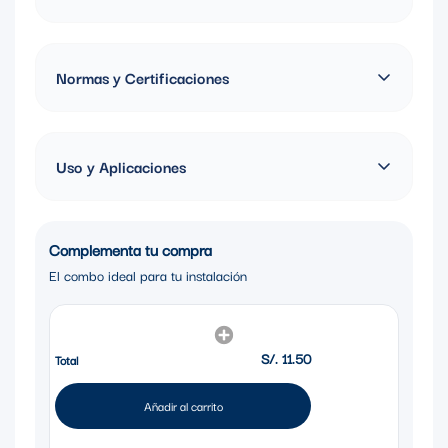
Marca: Cambre
País: Argentina
Normas y Certificaciones
Garantía: 1 año
IRAM
Uso y Aplicaciones
Acabado estético de instalaciones
Complementa tu compra
Montaje de mecanismos eléctricos
El combo ideal para tu instalación
Uso residencial
Proyectos comerciales
Remodelaciones
S/. 11.50
Total
Añadir al carrito