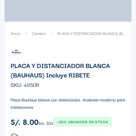
Inicio
Cambre
PLACA Y DISTANCIADOR BLANCA (BAUHAUS) Incluye RIBETE
PLACA Y DISTANCIADOR BLANCA
(BAUHAUS) Incluye RIBETE
SKU:
4950R
Placa Bauhaus blanca con distanciador. Acabado moderno para
instalaciones.
S/. 8.00
Precio
+500 UNIDADES EN STOCK
Inc. IGV
regular