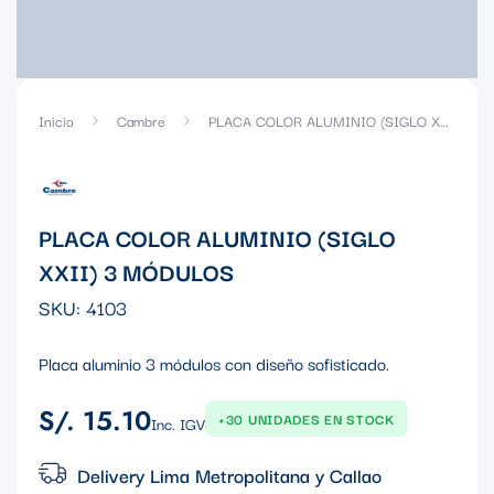
Inicio
Cambre
PLACA COLOR ALUMINIO (SIGLO XXII) 3 MÓDULOS
PLACA COLOR ALUMINIO (SIGLO
XXII) 3 MÓDULOS
SKU:
4103
Placa aluminio 3 módulos con diseño sofisticado.
S/. 15.10
Precio
+30 UNIDADES EN STOCK
Inc. IGV
regular
Delivery Lima Metropolitana y Callao