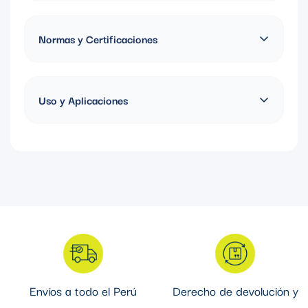
FABRICADO EN ARGENTINA, GARANTIA DE UN AÑO
Normas y Certificaciones
IRAM NM 60669-1:2005
Uso y Aplicaciones
Se emplea para alojar en su interior tomacorrientes,
interruptores, conectores de datos/telefonía, y/o módulos
electrónicos empleando un bastidor y tapa decorativa.
Envíos a todo el Perú
Derecho de devolución y