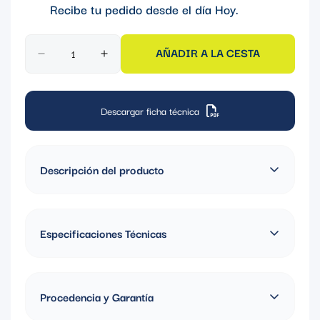
Recibe tu pedido desde el día
Hoy
.
AÑADIR A LA CESTA
Descargar ficha técnica
Descripción del producto
La placa color aluminio Siglo XXII de 3 módulos brinda un estilo
moderno con durabilidad excepcional. Ideal para proyectos
Especificaciones Técnicas
residenciales y comerciales que buscan estética y resistencia en
un solo producto.
Material: Aluminio
Color: Aluminio
Procedencia y Garantía