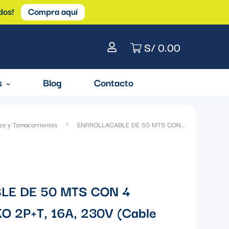
dos!
Compra aquí
S/ 0.00
s
Blog
Contacto
es y Tomacorrientes
ENRROLLACABLE DE 50 MTS CON 4 TOMAS SCHUKO 2P+T, 16A, 230V (Cable 3G1.5mm2) (Reemplazo 7427/1)
LE DE 50 MTS CON 4
 2P+T, 16A, 230V (Cable