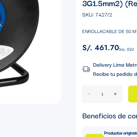
3G1.5mm2) (Re
SKU:
7427/2
ENROLLACABLE DE 50 MT
S/. 461.70
Precio
Inc. IGV
regular
Delivery Lima Metr
Recibe tu pedido d
Beneficios de co
Productos original