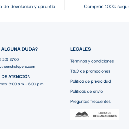
 de devolución y garantía
Compras 100% segu
S ALGUNA DUDA?
LEGALES
1) 201 3760
Términos y condiciones
ctroenchufeperu.com
T&C de promociones
 DE ATENCIÓN
Política de privacidad
rnes: 8:00 a.m – 6:00 p.m
Políticas de envío
Preguntas frecuentes