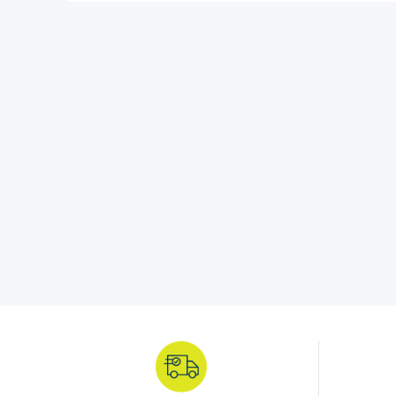
El enrollacable es un accesorio que permite almacenar, transpo
eléctricos de forma ordenada y segura, evitando enredos y da
domésticos, comerciales o industriales.