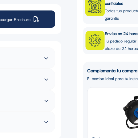
confiables
Todos tus product
garantía
scargar Brochure
Envíos en 24 hora
Tu pedido regular 
plazo de 24 horas
Complementa tu compra
16A, 230V
El combo ideal para tu insta