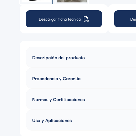
Descargar ficha técnica
De
Descripción del producto
ENROLLACABLE DE 50 MTS CON 4 TOMAS SCHUKO 2P+T, 
Procedencia y Garantía
Fabricado en España, Garantia de 1 año
Normas y Certificaciones
UNE-20315-1-1:2017
Uso y Aplicaciones