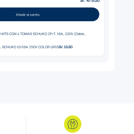
Añadir al carrito
MTS CON 4 TOMAS SCHUKO 2P+T, 16A, 230V (Cable
427/1)
 SCHUKO 10/16A 250V COLOR GRIS
S/. 13.30