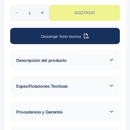
AGOTADO
Descargar ficha técnica
Descripción del producto
ENCHUFE 2X15A 125V L5 C/SEGURO
Especificaciones Técnicas
Grado: Industrial
Material: Nylon
Procedencia y Garantía
Amperaje: 15A
Fabricado en Estados Unidos, Garantía Indefinida