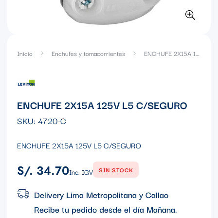
Inicio
Enchufes y tomacorrientes
ENCHUFE 2X15A 125V L5 C/SEGURO
ENCHUFE 2X15A 125V L5 C/SEGURO
SKU:
4720-C
ENCHUFE 2X15A 125V L5 C/SEGURO
S/. 34.70
Precio
SIN STOCK
Inc. IGV
regular
Delivery Lima Metropolitana y Callao
Recibe tu pedido desde el día
Mañana
.