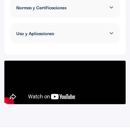
Normas y Certificaciones
Certificación UL94
Uso y Aplicaciones
La serie Black & White® de Leviton ofrece tomacorrientes de
grado industrial diseñados para soportar condiciones extremas
en ambientes exigentes como plantas industriales, obras,
centros logísticos y minería. Su construcción de alto impacto
brinda resistencia a golpes, químicos, humedad y altas
temperaturas.