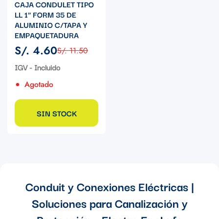
CAJA CONDULET TIPO
LL 1" FORM 35 DE
ALUMINIO C/TAPA Y
EMPAQUETADURA
S/. 4.60
S/. 11.50
Precio
Precio
de
regular
IGV - Incluido
venta
Agotado
SIN STOCK
Conduit y Conexiones Eléctricas |
Soluciones para Canalización y