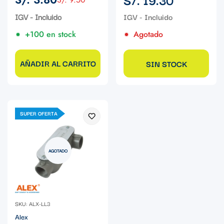
Precio
Precio
regular
de
regular
IGV - Incluido
venta
+100 en stock
Agotado
AÑADIR AL CARRITO
SIN STOCK
SUPER OFERTA
AGOTADO
SKU: ALX-LL3
Alex