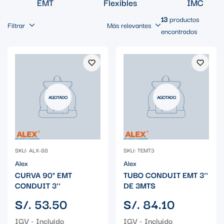
EMT
Flexibles
IMC
13
productos
Filtrar
Más relevantes
encontrados
AGOTADO
AGOTADO
SKU: ALX-88
SKU: TEMT3
Alex
Alex
CURVA 90° EMT
TUBO CONDUIT EMT 3''
CONDUIT 3''
DE 3MTS
Precio
Precio
S/. 53.50
S/. 84.10
regular
regular