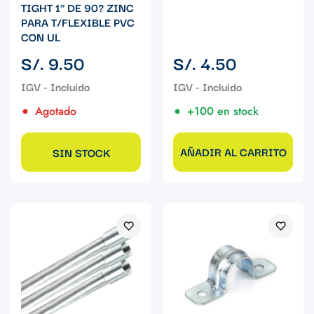
TIGHT 1" DE 90? ZINC
PARA T/FLEXIBLE PVC
CON UL
Precio
Precio
S/. 9.50
S/. 4.50
regular
regular
Agotado
+100 en stock
AÑADIR AL CARRITO
SIN STOCK