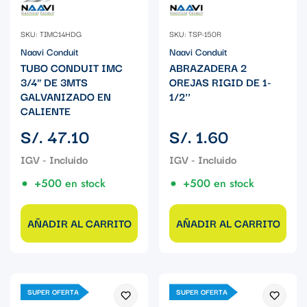
SKU: TIMC14HDG
SKU: TSP-150R
Naavi Conduit
Naavi Conduit
TUBO CONDUIT IMC
ABRAZADERA 2
3/4" DE 3MTS
OREJAS RIGID DE 1-
GALVANIZADO EN
1/2''
CALIENTE
Precio
Precio
S/. 47.10
S/. 1.60
regular
regular
+500 en stock
+500 en stock
AÑADIR AL CARRITO
AÑADIR AL CARRITO
SUPER OFERTA
SUPER OFERTA