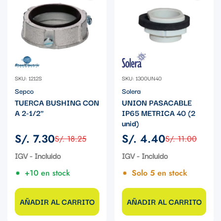
SKU: 1212S
SKU: 1300UN40
Sepco
Solera
TUERCA BUSHING CON
UNION PASACABLE
A 2-1/2"
IP65 METRICA 40 (2
unid)
S/. 7.30
S/. 4.40
S/. 18.25
S/. 11.00
Precio
Precio
Precio
Precio
de
regular
de
regular
IGV - Incluido
IGV - Incluido
venta
venta
+10 en stock
Solo 5 en stock
AÑADIR AL CARRITO
AÑADIR AL CARRITO