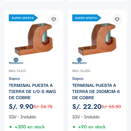
SUPER OFERTA
SUPER OFERTA
SKU: CL1/0
SKU: CL250
Sepco
Sepco
TERMINAL PUESTA A
TERMINAL PUESTA A
TIERRA DE 1/0-8 AWG
TIERRA DE 250MCM-6
DE COBRE
DE COBRE
S/. 9.90
S/. 22.20
S/. 24.75
S/. 55.50
Precio
Precio
Precio
Precio
de
regular
de
regular
IGV - Incluido
IGV - Incluido
venta
venta
+300 en stock
+90 en stock