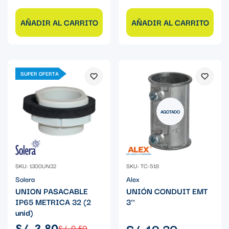
AÑADIR AL CARRITO
AÑADIR AL CARRITO
SUPER OFERTA
AGOTADO
SKU: 1300UN32
SKU: TC-518
Solera
Alex
UNION PASACABLE
UNIÓN CONDUIT EMT
IP65 METRICA 32 (2
3''
unid)
Precio
S/. 19.30
S/. 3.80
S/. 9.50