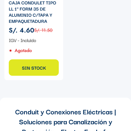
CAJA CONDULET TIPO
LL 1" FORM 35 DE
ALUMINIO C/TAPA Y
EMPAQUETADURA
S/. 4.60
S/. 11.50
Precio
Precio
de
regular
IGV - Incluido
venta
Agotado
SIN STOCK
Conduit y Conexiones Eléctricas |
Soluciones para Canalización y