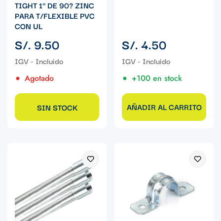
TIGHT 1" DE 90? ZINC
PARA T/FLEXIBLE PVC
CON UL
Precio
Precio
S/. 9.50
S/. 4.50
regular
regular
Agotado
+100 en stock
AÑADIR AL CARRITO
SIN STOCK