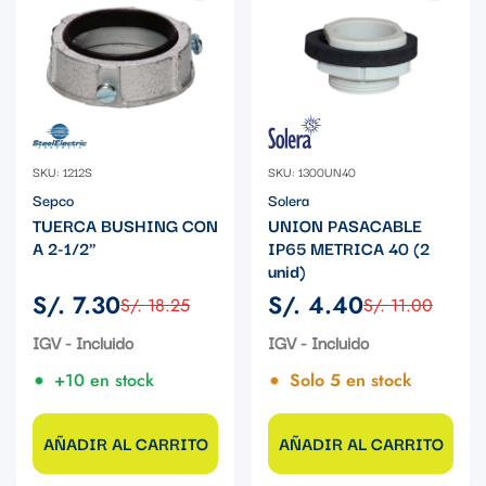
SKU: 1212S
SKU: 1300UN40
Sepco
Solera
TUERCA BUSHING CON
UNION PASACABLE
A 2-1/2"
IP65 METRICA 40 (2
unid)
S/. 7.30
S/. 4.40
S/. 18.25
S/. 11.00
Precio
Precio
Precio
Precio
de
regular
de
regular
IGV - Incluido
IGV - Incluido
venta
venta
+10 en stock
Solo 5 en stock
AÑADIR AL CARRITO
AÑADIR AL CARRITO