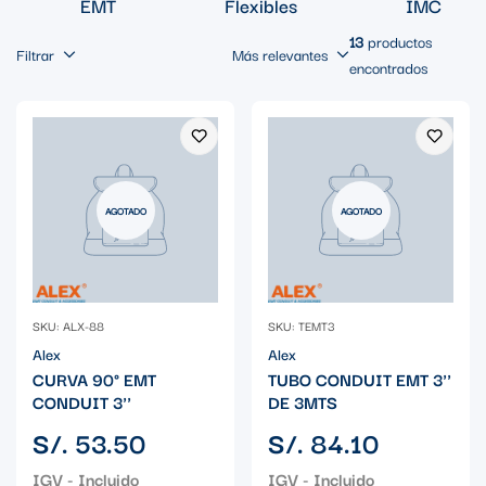
EMT
Flexibles
IMC
13
productos
Filtrar
Más relevantes
encontrados
AGOTADO
AGOTADO
SKU: ALX-88
SKU: TEMT3
Alex
Alex
CURVA 90° EMT
TUBO CONDUIT EMT 3''
CONDUIT 3''
DE 3MTS
Precio
Precio
S/. 53.50
S/. 84.10
regular
regular