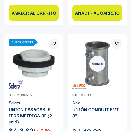
AÑADIR AL CARRITO
AÑADIR AL CARRITO
SUPER OFERTA
AGOTADO
SKU: 1300UN32
SKU: TC-518
Solera
Alex
UNION PASACABLE
UNIÓN CONDUIT EMT
IP65 METRICA 32 (2
3''
unid)
Precio
S/. 19.30
S/. 3.80
S/. 9.50