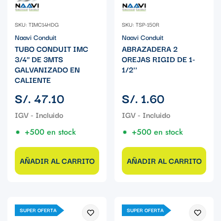
SKU: TIMC14HDG
SKU: TSP-150R
Naavi Conduit
Naavi Conduit
TUBO CONDUIT IMC
ABRAZADERA 2
3/4" DE 3MTS
OREJAS RIGID DE 1-
GALVANIZADO EN
1/2''
CALIENTE
Precio
Precio
S/. 47.10
S/. 1.60
regular
regular
+500 en stock
+500 en stock
AÑADIR AL CARRITO
AÑADIR AL CARRITO
SUPER OFERTA
SUPER OFERTA