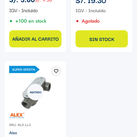
Precio
Precio
regular
de
regular
IGV - Incluido
venta
+100 en stock
Agotado
AÑADIR AL CARRITO
SIN STOCK
SUPER OFERTA
AGOTADO
SKU: ALX-LL3
Alex