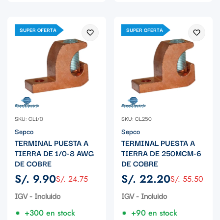
SUPER OFERTA
SUPER OFERTA
SKU: CL1/0
SKU: CL250
Sepco
Sepco
TERMINAL PUESTA A
TERMINAL PUESTA A
TIERRA DE 1/0-8 AWG
TIERRA DE 250MCM-6
DE COBRE
DE COBRE
S/. 9.90
S/. 22.20
S/. 24.75
S/. 55.50
Precio
Precio
Precio
Precio
de
regular
de
regular
IGV - Incluido
IGV - Incluido
venta
venta
+300 en stock
+90 en stock