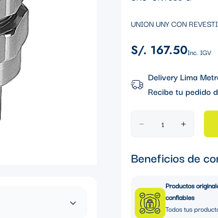
UNION UNY CON REVESTIM
S/. 167.50
Precio
Inc. IGV
regular
Delivery Lima Metr
Recibe tu pedido d
Beneficios de co
Productos original
confiables
Todos tus product