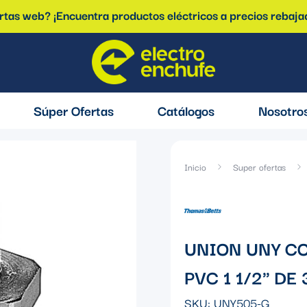
ertas web? ¡Encuentra productos eléctricos a precios rebaja
Súper Ofertas
Catálogos
Nosotro
Inicio
Super ofertas
UNION UNY C
PVC 1 1/2" DE
SKU:
UNY505-G