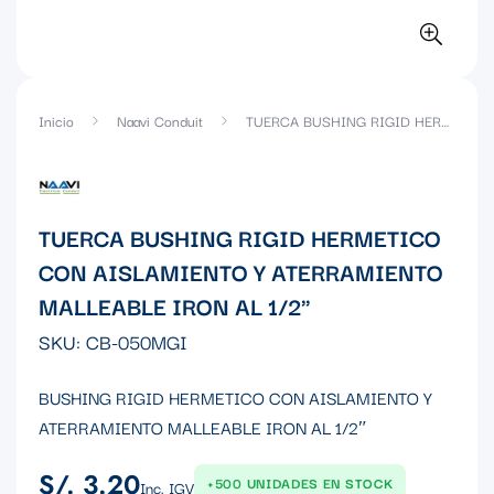
Inicio
Naavi Conduit
TUERCA BUSHING RIGID HERMETICO CON AISLAMIENTO Y ATERRAMIENTO MALLEABLE IRON AL 1/2"
TUERCA BUSHING RIGID HERMETICO
CON AISLAMIENTO Y ATERRAMIENTO
MALLEABLE IRON AL 1/2"
SKU:
CB-050MGI
BUSHING RIGID HERMETICO CON AISLAMIENTO Y
ATERRAMIENTO MALLEABLE IRON AL 1/2″
S/. 3.20
Precio
+500 UNIDADES EN STOCK
Inc. IGV