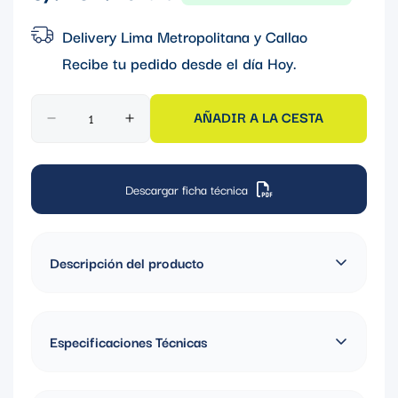
regular
Delivery Lima Metropolitana y Callao
Recibe tu pedido desde el día
Hoy
.
AÑADIR A LA CESTA
Descargar ficha técnica
Descripción del producto
Conductor IMC de East
Especificaciones Técnicas
Conduit (UL1242)
Material: Acero