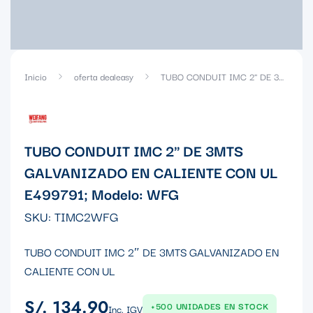
Inicio
oferta dealeasy
TUBO CONDUIT IMC 2" DE 3MTS GALVANIZADO EN CALIENTE CON UL E499791; Modelo: WFG
TUBO CONDUIT IMC 2" DE 3MTS
GALVANIZADO EN CALIENTE CON UL
E499791; Modelo: WFG
SKU:
TIMC2WFG
TUBO CONDUIT IMC 2″ DE 3MTS GALVANIZADO EN
CALIENTE CON UL
S/. 134.90
Precio
+500 UNIDADES EN STOCK
Inc. IGV