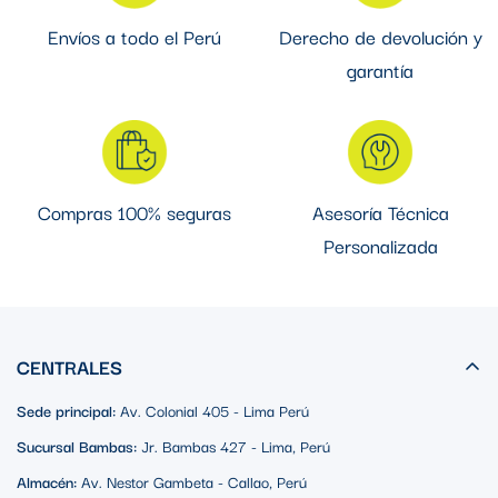
Entornos
comerciales, hospitales y complejos inmobiliarios.
Envíos a todo el Perú
Derecho de devolución y
El conductor IMC de East Conduit (UL1242) ofrece protección
garantía
en lugares secos, húmedos, expuestos, ocultos o peligrosos. Su
durabilidad y resistencia lo hacen ideal para una amplia gama
de aplicaciones.
Compras 100% seguras
Asesoría Técnica
Personalizada
CENTRALES
Sede principal:
Av. Colonial 405 - Lima Perú
Sucursal Bambas:
Jr. Bambas 427 - Lima, Perú
Almacén:
Av. Nestor Gambeta - Callao, Perú