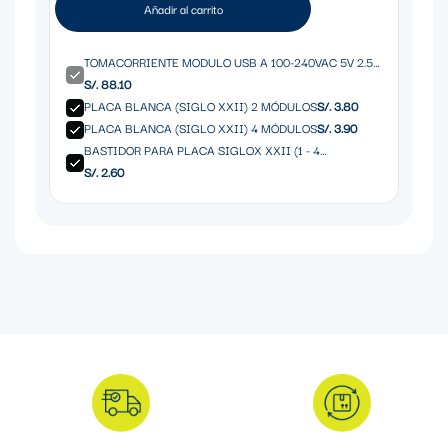
Añadir al carrito
TOMACORRIENTE MODULO USB A 100-240VAC 5V 2.5A
BLANCO
S/. 88.10
PLACA BLANCA (SIGLO XXII) 2 MÓDULOS
S/. 3.80
PLACA BLANCA (SIGLO XXII) 4 MÓDULOS
S/. 3.90
BASTIDOR PARA PLACA SIGLOX XXII (1 - 4
MÓDULOS)
S/. 2.60