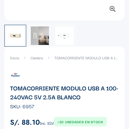
Inicio
Cambre
TOMACORRIENTE MODULO USB A 100-240VAC 5V 2.5A BLANCO
TOMACORRIENTE MODULO USB A 100-
240VAC 5V 2.5A BLANCO
SKU:
6957
S/. 88.10
Precio
+20 UNIDADES EN STOCK
Inc. IGV
regular