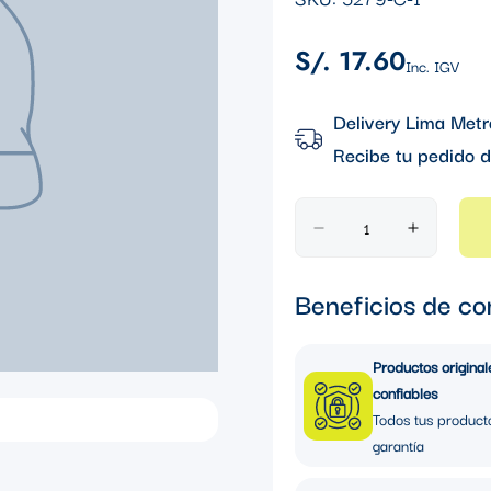
S/. 17.60
Precio
Inc. IGV
regular
Delivery Lima Metr
Recibe tu pedido d
Beneficios de co
Productos original
confiables
Todos tus product
garantía