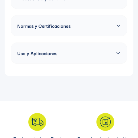
Polos: 3P+N+T
Amperaje: 63A
Fabricado en Alemania / Garantía de 1 año
Normas y Certificaciones
Bajo normativa europea IEC 60309
Uso y Aplicaciones
Los tomacorrientes empotrables MENNEKES se integran
perfectamente en tableros, paneles o muros, manteniendo una
apariencia limpia y ordenada sin comprometer la robustez ni la
funcionalidad. Su diseño permite una conexión firme, segura y
protegida, ideal para entornos industriales, comerciales o
técnicos donde se requiere fiabilidad continua. Disponibles con
diferentes niveles de protección (IP44, IP54 o IP67), aseguran
un desempeño óptimo incluso en zonas húmedas o con
presencia de polvo.