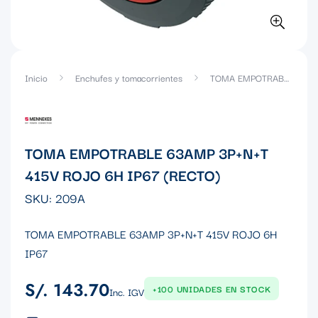
Inicio
Enchufes y tomacorrientes
TOMA EMPOTRABLE 63AMP 3P+N+T 415V ROJO 6H IP67 (RECTO)
TOMA EMPOTRABLE 63AMP 3P+N+T
415V ROJO 6H IP67 (RECTO)
SKU:
209A
TOMA EMPOTRABLE 63AMP 3P+N+T 415V ROJO 6H
IP67
S/. 143.70
Precio
+100 UNIDADES EN STOCK
Inc. IGV
regular