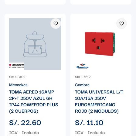
SKU: 3402
SKU: 7612
Mennekes
Cambre
TOMA AEREO 16AMP
TOMA UNIVERSAL L/T
2P+T 250V AZUL 6H
10A/15A 250V
IP44 POWERTOP PLUS
EUROAMERICANO
(2 CUERPOS)
ROJO (2 MÓDULOS)
Precio
Precio
S/. 22.60
S/. 11.10
regular
regular