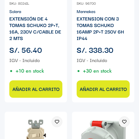
SKU: 8024IL
SKU: 96700
Solera
Mennekes
EXTENSIÓN DE 4
EXTENSION CON 3
TOMAS SCHUKO 2P+T,
TOMAS SCHUKO
16A, 230V C/CABLE DE
16AMP 2P+T 250V 6H
2 MTS
IP44
Precio
Precio
S/. 56.40
S/. 338.30
regular
regular
+10 en stock
+30 en stock
AÑADIR AL CARRITO
AÑADIR AL CARRITO