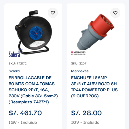
SKU: 7427/2
SKU: 3207
Solera
Mennekes
ENRROLLACABLE DE
ENCHUFE 16AMP
50 MTS CON 4 TOMAS
3P+N+T 415V ROJO 6H
SCHUKO 2P+T, 16A,
IP44 POWERTOP PLUS
230V (Cable 3G1.5mm2)
(2 CUERPOS)
(Reemplazo 7427/1)
Precio
Precio
S/. 461.70
S/. 28.00
regular
regular