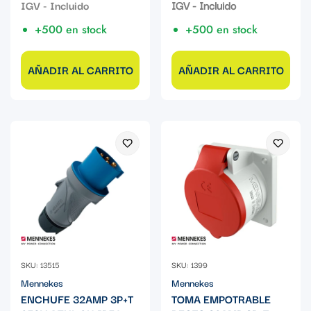
de
regular
IGV - Incluido
venta
+500 en stock
+500 en stock
AÑADIR AL CARRITO
AÑADIR AL CARRITO
SKU: 13515
SKU: 1399
Mennekes
Mennekes
ENCHUFE 32AMP 3P+T
TOMA EMPOTRABLE