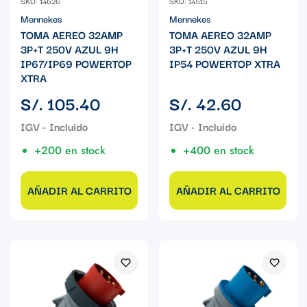
SKU: 14626
SKU: 14515
Mennekes
Mennekes
TOMA AEREO 32AMP
TOMA AEREO 32AMP
3P+T 250V AZUL 9H
3P+T 250V AZUL 9H
IP67/IP69 POWERTOP
IP54 POWERTOP XTRA
XTRA
Precio
Precio
S/. 105.40
S/. 42.60
regular
regular
+200 en stock
+400 en stock
AÑADIR AL CARRITO
AÑADIR AL CARRITO