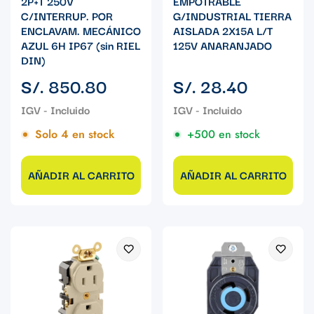
2P+T 250V
EMPOTRABLE
C/INTERRUP. POR
G/INDUSTRIAL TIERRA
ENCLAVAM. MECÁNICO
AISLADA 2X15A L/T
AZUL 6H IP67 (sin RIEL
125V ANARANJADO
DIN)
Precio
Precio
S/. 850.80
S/. 28.40
regular
regular
Solo 4 en stock
+500 en stock
AÑADIR AL CARRITO
AÑADIR AL CARRITO