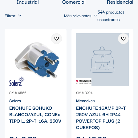
Industrial
Comercial
Residencial
544
productos
Filtrar
Más relevantes
encontrados
SKU: 6566
SKU: 3204
Solera
Mennekes
ENCHUFE SCHUKO
ENCHUFE 16AMP 2P+T
BLANCO/AZUL, CONEx
250V AZUL 6H IP44
TIPO L, 2P+T, 16A, 250V
POWERTOP PLUS (2
CUERPOS)
Precio
Precio