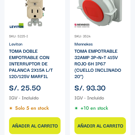
SKU: 5225-I
SKU: 3524
Leviton
Mennekes
TOMA DOBLE
TOMA EMPOTRABLE
EMPOTRABLE CON
32AMP 3P+N+T 415V
INTERRUPTOR DE
ROJO 6H IP67
PALANCA 2X15A L/T
(CUELLO INCLINADO
120/125V MARFIL
20°)
Precio
Precio
S/. 25.50
S/. 93.30
regular
regular
Solo 5 en stock
+10 en stock
AÑADIR AL CARRITO
AÑADIR AL CARRITO