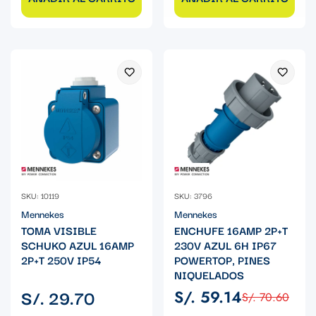
SKU: 10119
SKU: 3796
Mennekes
Mennekes
TOMA VISIBLE
ENCHUFE 16AMP 2P+T
SCHUKO AZUL 16AMP
230V AZUL 6H IP67
2P+T 250V IP54
POWERTOP, PINES
NIQUELADOS
Precio
S/. 29.70
S/. 59.14
S/. 70.60
Precio
Precio
regular