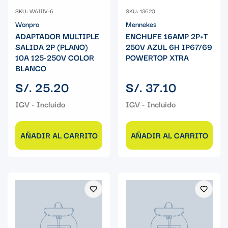
SKU: WAIIIV-6
SKU: 13620
Wonpro
Mennekes
ADAPTADOR MULTIPLE
ENCHUFE 16AMP 2P+T
SALIDA 2P (PLANO)
250V AZUL 6H IP67/69
10A 125-250V COLOR
POWERTOP XTRA
BLANCO
Precio
Precio
S/. 25.20
S/. 37.10
regular
regular
AÑADIR AL CARRITO
AÑADIR AL CARRITO