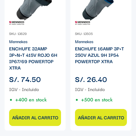
SKU: 13629
SKU: 13505
Mennekes
Mennekes
ENCHUFE 32AMP
ENCHUFE 16AMP 3P+T
3P+N+T 415V ROJO 6H
250V AZUL 9H IP54
IP67/69 POWERTOP
POWERTOP XTRA
XTRA
Precio
Precio
S/. 74.50
S/. 26.40
regular
regular
+400 en stock
+500 en stock
AÑADIR AL CARRITO
AÑADIR AL CARRITO