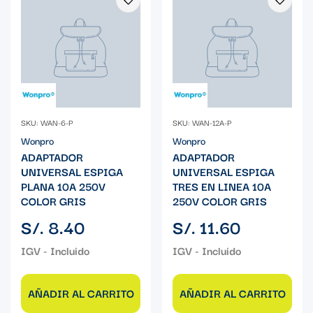
SKU: WAN-6-P
SKU: WAN-12A-P
Wonpro
Wonpro
ADAPTADOR
ADAPTADOR
UNIVERSAL ESPIGA
UNIVERSAL ESPIGA
PLANA 10A 250V
TRES EN LINEA 10A
COLOR GRIS
250V COLOR GRIS
Precio
Precio
S/. 8.40
S/. 11.60
regular
regular
AÑADIR AL CARRITO
AÑADIR AL CARRITO