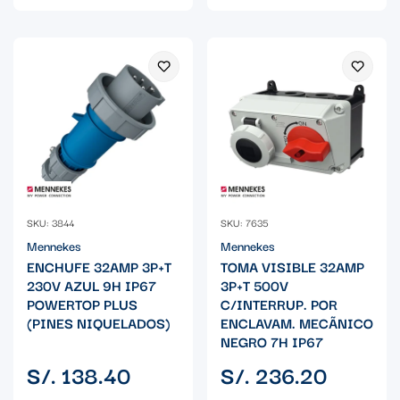
SKU: 3844
SKU: 7635
Mennekes
Mennekes
ENCHUFE 32AMP 3P+T
TOMA VISIBLE 32AMP
230V AZUL 9H IP67
3P+T 500V
POWERTOP PLUS
C/INTERRUP. POR
(PINES NIQUELADOS)
ENCLAVAM. MECÃNICO
NEGRO 7H IP67
Precio
Precio
S/. 138.40
S/. 236.20
regular
regular