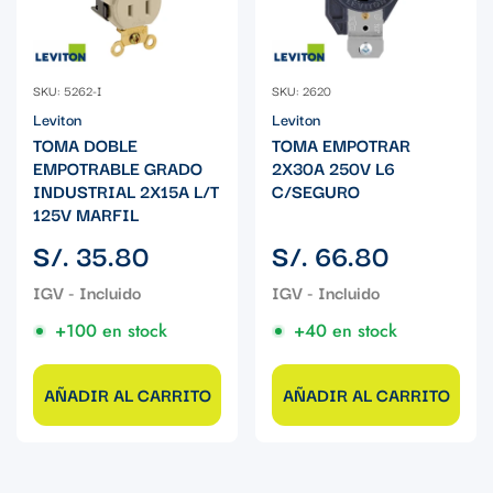
SKU: 5262-I
SKU: 2620
Leviton
Leviton
TOMA DOBLE
TOMA EMPOTRAR
EMPOTRABLE GRADO
2X30A 250V L6
INDUSTRIAL 2X15A L/T
C/SEGURO
125V MARFIL
Precio
Precio
S/. 35.80
S/. 66.80
regular
regular
+100 en stock
+40 en stock
AÑADIR AL CARRITO
AÑADIR AL CARRITO