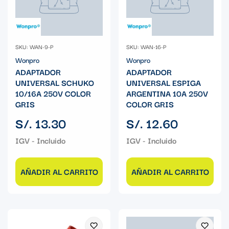
SKU: WAN-9-P
SKU: WAN-16-P
Wonpro
Wonpro
ADAPTADOR
ADAPTADOR
UNIVERSAL SCHUKO
UNIVERSAL ESPIGA
10/16A 250V COLOR
ARGENTINA 10A 250V
GRIS
COLOR GRIS
Precio
Precio
S/. 13.30
S/. 12.60
regular
regular
AÑADIR AL CARRITO
AÑADIR AL CARRITO