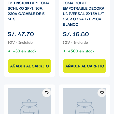
ExTENSIÓN DE 1 TOMA
TOMA DOBLE
SCHUKO 2P+T, 16A,
EMPOTRABLE DECORA
230V C/CABLE DE 5
UNIVERSAL 2X15A L/T
MTS
150V O 16A L/T 250V
BLANCO
Precio
Precio
S/. 47.70
S/. 16.80
regular
regular
+30 en stock
+500 en stock
AÑADIR AL CARRITO
AÑADIR AL CARRITO