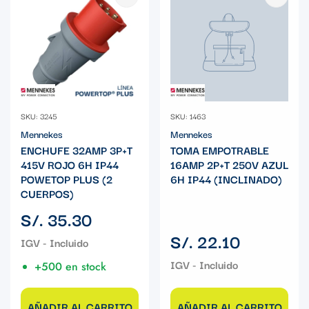
SKU: 3245
SKU: 1463
Mennekes
Mennekes
ENCHUFE 32AMP 3P+T
TOMA EMPOTRABLE
415V ROJO 6H IP44
16AMP 2P+T 250V AZUL
POWETOP PLUS (2
6H IP44 (INCLINADO)
CUERPOS)
Precio
S/. 35.30
regular
Precio
S/. 22.10
regular
+500 en stock
AÑADIR AL CARRITO
AÑADIR AL CARRITO