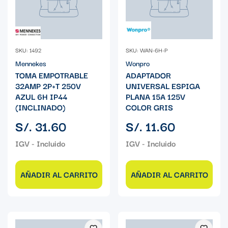
SKU: 1492
SKU: WAN-6H-P
Mennekes
Wonpro
TOMA EMPOTRABLE
ADAPTADOR
32AMP 2P+T 250V
UNIVERSAL ESPIGA
AZUL 6H IP44
PLANA 15A 125V
(INCLINADO)
COLOR GRIS
Precio
Precio
S/. 31.60
S/. 11.60
regular
regular
AÑADIR AL CARRITO
AÑADIR AL CARRITO