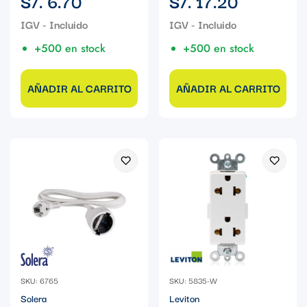
S/. 6.70
S/. 17.20
regular
regular
+500 en stock
+500 en stock
AÑADIR AL CARRITO
AÑADIR AL CARRITO
SKU: 6765
SKU: 5835-W
Solera
Leviton