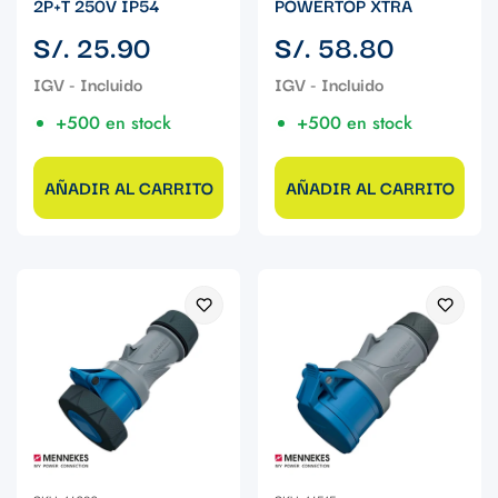
2P+T 250V IP54
POWERTOP XTRA
Precio
Precio
S/. 25.90
S/. 58.80
regular
regular
+500 en stock
+500 en stock
AÑADIR AL CARRITO
AÑADIR AL CARRITO