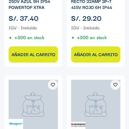
250V AZUL 9H IP54
RECTO 32AMP 3P+T
POWERTOP XTRA
415V ROJO 6H IP44
Precio
Precio
S/. 37.40
S/. 29.20
regular
regular
+500 en stock
+500 en stock
AÑADIR AL CARRITO
AÑADIR AL CARRITO