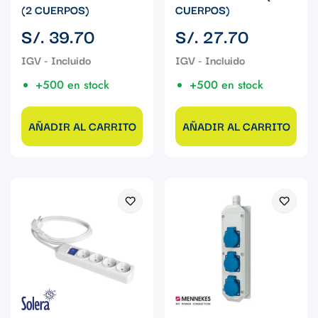
(2 CUERPOS)
CUERPOS)
Precio
Precio
S/. 39.70
S/. 27.70
regular
regular
+500 en stock
+500 en stock
AÑADIR AL CARRITO
AÑADIR AL CARRITO