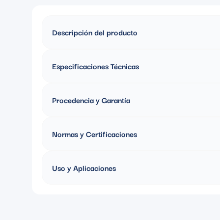
Descripción del producto
PULSADOR DE TIMBRE 1 TECLA 10A 250V BLANCO
Especificaciones Técnicas
Color: Blanco
Procedencia y Garantía
FABRICADO EN ARGENTINA, GARANTIA DE UN AÑO
Normas y Certificaciones
IRAM NM 60669-1:2005
Uso y Aplicaciones
Control de timbres, interruptores momentáneos para iluminaci
automatización.