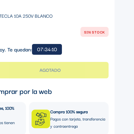
TECLA 10A 250V BLANCO
SIN STOCK
07:34:10
oy. Te quedan:
AGOTADO
mprar por la web
es, 100%
Compra 100% segura
Pagos con tarjeta, transferencia
os tienen
y contraentrega