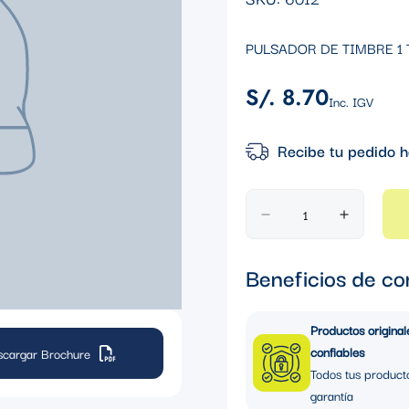
PULSADOR DE TIMBRE 1 
S/. 8.70
Precio
Inc. IGV
regular
Recibe tu pedido h
Beneficios de co
Productos original
confiables
scargar Brochure
Todos tus product
garantía