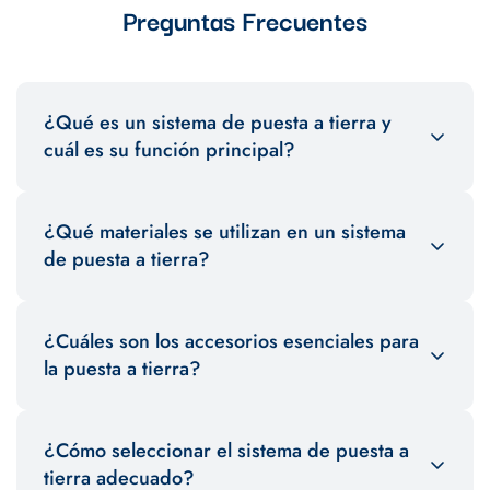
Preguntas Frecuentes
¿Qué es un sistema de puesta a tierra y
cuál es su función principal?
Un sistema de puesta a tierra es una red de elementos
¿Qué materiales se utilizan en un sistema
conductores que conecta una instalación eléctrica al suelo. Su
función principal es proteger a las personas y los equipos
de puesta a tierra?
eléctricos contra sobrecargas y fallas.
Entre los materiales comunes se incluyen conductores de
¿Cuáles son los accesorios esenciales para
cobre, varillas de tierra, conectores y terminales específicos.
Estos garantizan una conexión eficiente y segura con el suelo.
la puesta a tierra?
Los accesorios para puesta a tierra incluyen terminales,
¿Cómo seleccionar el sistema de puesta a
conectores, varillas de puesta a tierra y abrazaderas. Estos
elementos aseguran la correcta instalación y funcionamiento
tierra adecuado?