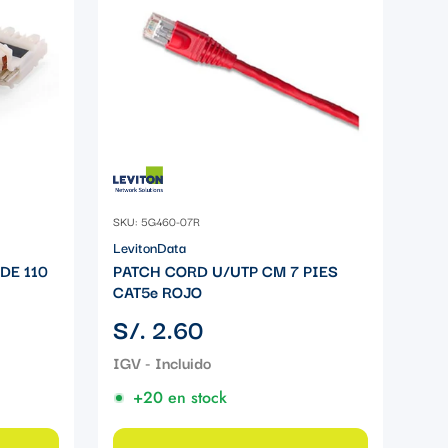
SKU: 5G460-07R
LevitonData
DE 110
PATCH CORD U/UTP CM 7 PIES
CAT5e ROJO
Precio
S/. 2.60
regular
+20 en stock