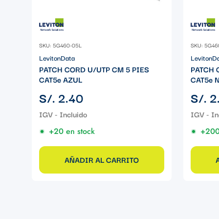
SKU: 5G460-05L
SKU: 5G46
LevitonData
LevitonD
PATCH CORD U/UTP CM 5 PIES
PATCH 
CAT5e AZUL
CAT5e 
Precio
Precio
S/. 2.40
S/. 2
regular
regular
+20 en stock
+200
AÑADIR AL CARRITO