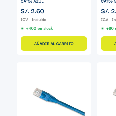
CAT5e AZUL
CAT5e 
Precio
Precio
S/. 2.60
S/. 2
regular
regular
+400 en stock
+80 
AÑADIR AL CARRITO