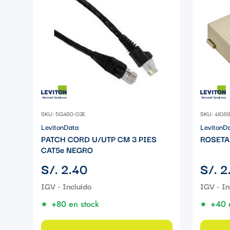
SKU: 5G460-03E
SKU: 41089
LevitonData
LevitonD
PATCH CORD U/UTP CM 3 PIES
ROSETA
CAT5e NEGRO
Precio
Precio
S/. 2.40
S/. 2
regular
regular
+80 en stock
+40 