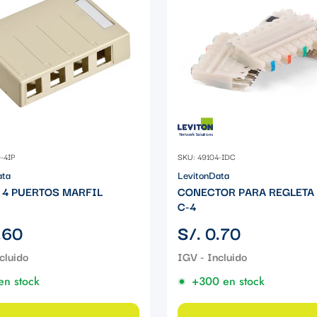
-4IP
SKU: 49104-IDC
ata
LevitonData
 4 PUERTOS MARFIL
CONECTOR PARA REGLETA 
C-4
Precio
.60
S/. 0.70
regular
en stock
+300 en stock