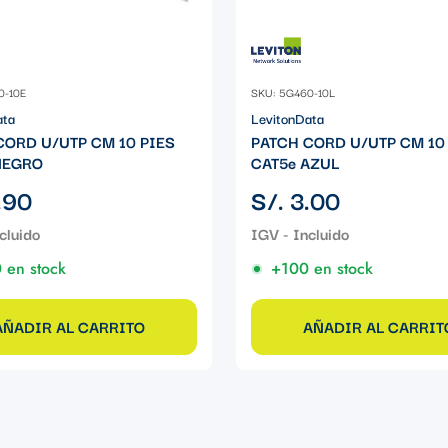
0-10E
SKU: 5G460-10L
ata
LevitonData
CORD U/UTP CM 10 PIES
PATCH CORD U/UTP CM 10
NEGRO
CAT5e AZUL
Precio
.90
S/. 3.00
regular
 en stock
+100 en stock
AÑADIR AL CARRITO
AÑADIR AL CARRIT