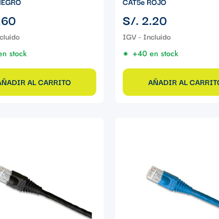
NEGRO
CAT5e ROJO
Precio
.60
S/. 2.20
regular
en stock
+40 en stock
AÑADIR AL CARRITO
AÑADIR AL CARRIT