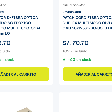
1-LSC
SKU: 5LDSC-M03
ata
LevitonData
OR D/FIBRA OPTICA
PATCH CORD FIBRA OPTIC
IDO SC EPOXICO
DUPLEX MULTIMODO OP/L
CO MULTIFUNCIONAL
OM3 50/125um SC-SC 3 
um LO
Precio
9.70
S/. 70.70
regular
en stock
+60 en stock
AÑADIR AL CARRITO
AÑADIR AL CARRIT