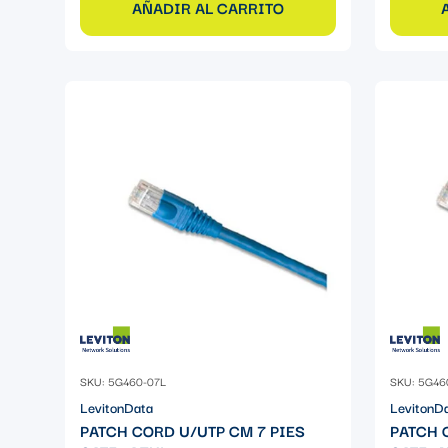
AÑADIR AL CARRITO
SKU: 5G460-07L
SKU: 5G46
LevitonData
LevitonD
PATCH CORD U/UTP CM 7 PIES
PATCH 