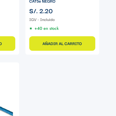
CAT5e NEGRO
Precio
S/. 2.20
regular
+40 en stock
O
AÑADIR AL CARRITO