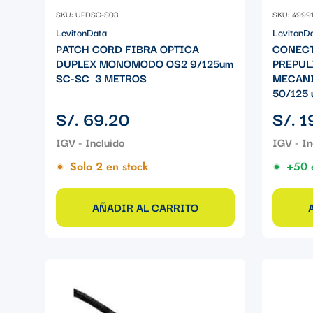
SKU: UPDSC-S03
SKU: 4999
LevitonData
LevitonD
PATCH CORD FIBRA OPTICA
CONECT
DUPLEX MONOMODO OS2 9/125um
PREPUL
SC-SC 3 METROS
MECANI
50/125 
Precio
Precio
S/. 69.20
S/. 1
regular
regular
Solo 2 en stock
+50 
AÑADIR AL CARRITO