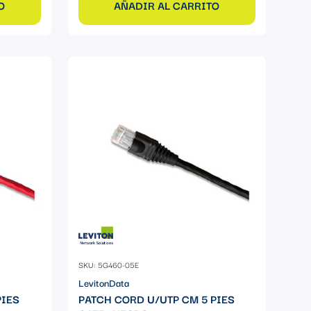
O
AÑADIR AL CARRITO
SKU: 5G460-05E
LevitonData
PIES
PATCH CORD U/UTP CM 5 PIES