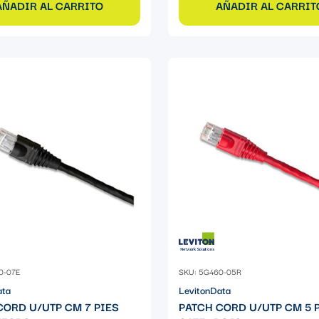
AÑADIR AL CARRITO
AÑADIR AL CARRIT
0-07E
SKU: 5G460-05R
ata
LevitonData
CORD U/UTP CM 7 PIES
PATCH CORD U/UTP CM 5 