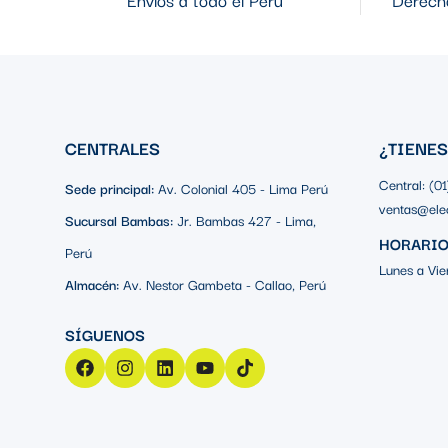
El relé también ofrece la capacidad de temporizar la respuest
tiempo de actuación hasta un máximo de 3 segundos, lo que br
protección.
Rango de Tensión H
CENTRALES
¿TIENE
Para adaptarse a diversas instalaciones eléctricas, este relé 
Central: (0
Sede principal:
Av. Colonial 405 - Lima Perú
de hasta 276 voltios, asegurando una protección efectiva en d
ventas@ele
Sucursal Bambas:
Jr. Bambas 427 - Lima,
HORARIO
Perú
Lunes a Vie
Almacén:
Av. Nestor Gambeta - Callao, Perú