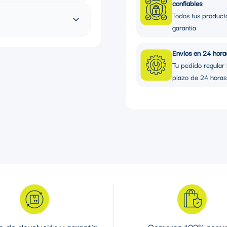
confiables
Relé para
Todos tus product
garantía
Envíos en 24 hora
Tu pedido regular 
en sistemas eléctricos para
plazo de 24 horas
Sus características clave son
ble
 desde 0.03 hasta 10 amperios,
.
3
 de devolución y garantía
Compras 100% segu