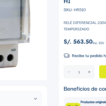
HI
SKU:
HR510
RELÉ DIFERENCIAL 230V
TEMPORIZADO
S/. 563.50
Precio
Inc. IGV
regular
Recibe tu pedido h
Beneficios de co
Productos original