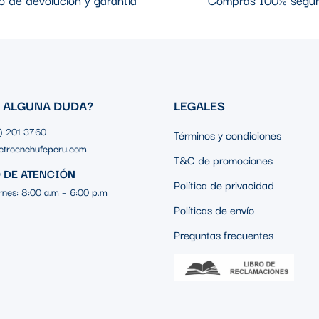
a, permitiendo ajustar el
inda flexibilidad en la
asta 276V
S ALGUNA DUDA?
LEGALES
es capaz de manejar voltajes
1) 201 3760
Términos y condiciones
iferentes contextos.
ctroenchufeperu.com
T&C de promociones
 DE ATENCIÓN
Política de privacidad
rnes: 8:00 a.m – 6:00 p.m
Políticas de envío
Preguntas frecuentes