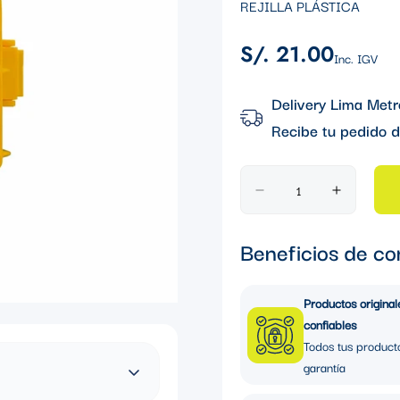
REJILLA PLÁSTICA
S/. 21.00
Precio
Inc. IGV
regular
Delivery Lima Metr
Recibe tu pedido d
Beneficios de co
Productos original
confiables
Todos tus product
garantía