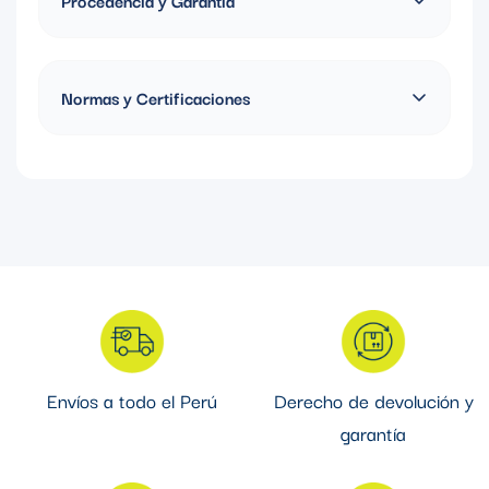
seguridad y estética profesional.
Fabricado en Estados Unidos, Garantía de 10 años
Normas y Certificaciones
Certificación UL/CSA
Envíos a todo el Perú
Derecho de devolución y
garantía