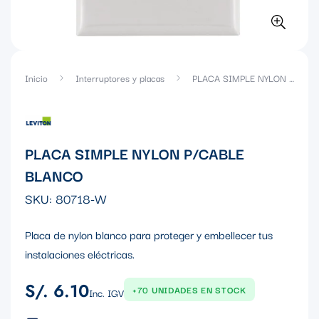
Inicio
Interruptores y placas
PLACA SIMPLE NYLON P/CABLE BLANCO
PLACA SIMPLE NYLON P/CABLE
BLANCO
SKU:
80718-W
Placa de nylon blanco para proteger y embellecer tus
instalaciones eléctricas.
S/. 6.10
Precio
+70 UNIDADES EN STOCK
Inc. IGV
regular