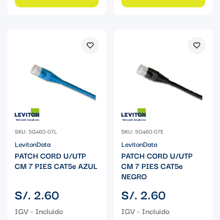
SKU: 5G460-07L
SKU: 5G460-07E
LevitonData
LevitonData
PATCH CORD U/UTP
PATCH CORD U/UTP
CM 7 PIES CAT5e AZUL
CM 7 PIES CAT5e
NEGRO
Precio
Precio
S/. 2.60
S/. 2.60
regular
regular