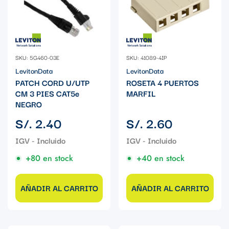
SKU: 5G460-03E
SKU: 41089-4IP
LevitonData
LevitonData
PATCH CORD U/UTP
ROSETA 4 PUERTOS
CM 3 PIES CAT5e
MARFIL
NEGRO
Precio
Precio
S/. 2.40
S/. 2.60
regular
regular
+80 en stock
+40 en stock
AÑADIR AL CARRITO
AÑADIR AL CARRITO