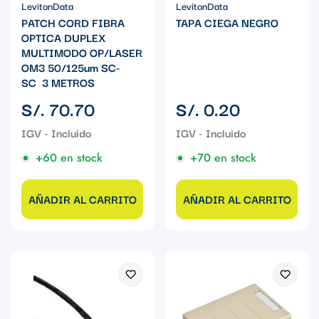
LevitonData
LevitonData
PATCH CORD FIBRA
TAPA CIEGA NEGRO
OPTICA DUPLEX
MULTIMODO OP/LASER
OM3 50/125um SC-
SC 3 METROS
Precio
Precio
S/. 70.70
S/. 0.20
regular
regular
+60 en stock
+70 en stock
AÑADIR AL CARRITO
AÑADIR AL CARRITO