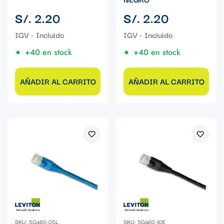
Precio
Precio
S/. 2.20
S/. 2.20
regular
regular
+40 en stock
+40 en stock
AÑADIR AL CARRITO
AÑADIR AL CARRITO
SKU: 5G460-05L
SKU: 5G460-10E