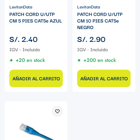
LevitonData
LevitonData
PATCH CORD U/UTP
PATCH CORD U/UTP
CM 5 PIES CAT5e AZUL
CM 10 PIES CAT5e
NEGRO
Precio
Precio
S/. 2.40
S/. 2.90
regular
regular
+20 en stock
+200 en stock
AÑADIR AL CARRITO
AÑADIR AL CARRITO