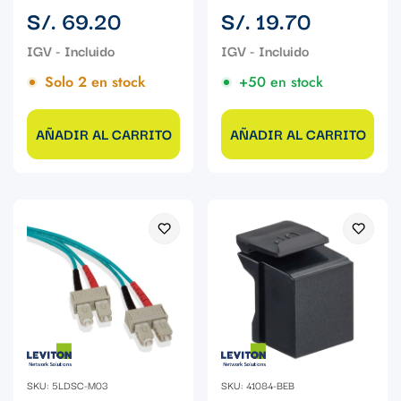
Precio
Precio
S/. 69.20
S/. 19.70
regular
regular
Solo 2 en stock
+50 en stock
AÑADIR AL CARRITO
AÑADIR AL CARRITO
SKU: 5LDSC-M03
SKU: 41084-BEB