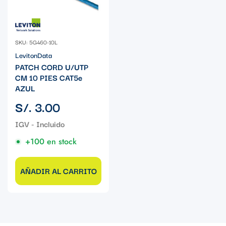
SKU: 5G460-10L
LevitonData
PATCH CORD U/UTP
CM 10 PIES CAT5e
AZUL
Precio
S/. 3.00
regular
+100 en stock
AÑADIR AL CARRITO