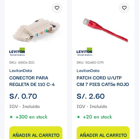
SKU: 49104-IDC
SKU: 5G460-07R
LevitonData
LevitonData
CONECTOR PARA
PATCH CORD U/UTP
REGLETA DE 110 C-4
CM 7 PIES CAT5e ROJO
Precio
Precio
S/. 0.70
S/. 2.60
regular
regular
+300 en stock
+20 en stock
AÑADIR AL CARRITO
AÑADIR AL CARRITO