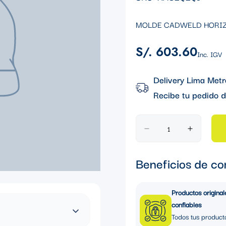
MOLDE CADWELD HORIZO
S/. 603.60
Precio
Inc. IGV
regular
Delivery Lima Metr
Recibe tu pedido d
Beneficios de co
Productos original
confiables
Todos tus product