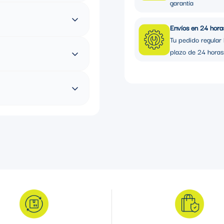
garantía
Envíos en 24 hora
Tu pedido regular 
plazo de 24 horas
alizar conexiones
ta a tierra mediante
ión de baja resistencia
urando un rendimiento óptimo en
striales o de