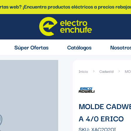
ertas web? ¡Encuentra productos eléctricos a precios rebaja
Súper Ofertas
Catálogos
Nosotro
Inicio
Cadweld
MO
MOLDE CADWE
A 4/0 ERICO
SKU:
XAC2Q2QI