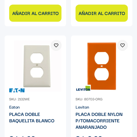
AÑADIR AL CARRITO
AÑADIR AL CARRITO
SKU: 2132WE
SKU: 80703-ORG
Eaton
Leviton
PLACA DOBLE
PLACA DOBLE NYLON
BAQUELITA BLANCO
P/TOMACORRIENTE
ANARANJADO
Precio
Precio