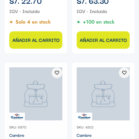
S/. 22.70
S/. 63.30
regular
regular
Solo 4 en stock
+100 en stock
AÑADIR AL CARRITO
AÑADIR AL CARRITO
SKU: 6970
SKU: 4502
Cambre
Cambre