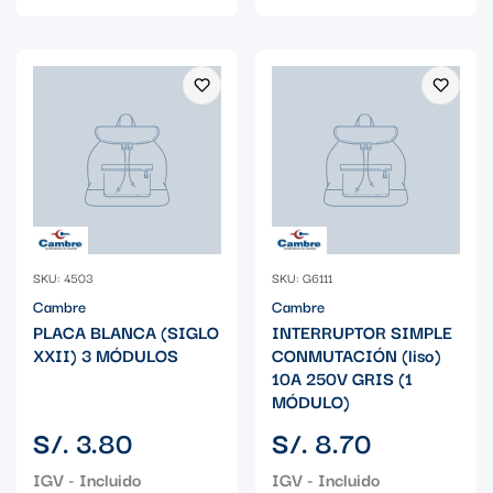
SKU: 4503
SKU: G6111
Cambre
Cambre
PLACA BLANCA (SIGLO
INTERRUPTOR SIMPLE
XXII) 3 MÓDULOS
CONMUTACIÓN (liso)
10A 250V GRIS (1
MÓDULO)
Precio
Precio
S/. 3.80
S/. 8.70
regular
regular