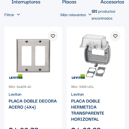
Interruptores
Placas
Accesorios
181
productos
Filtrar
Más relevantes
encontrados
SKU: 84409-40
SKU: 5981-UCL
Leviton
Leviton
PLACA DOBLE DECORA
PLACA DOBLE
ACERO (4X4)
HERMETICA
TRANSPARENTE
HORIZONTAL
Precio
Precio