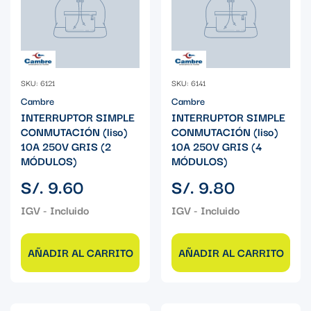
SKU: 6121
SKU: 6141
Cambre
Cambre
INTERRUPTOR SIMPLE
INTERRUPTOR SIMPLE
CONMUTACIÓN (liso)
CONMUTACIÓN (liso)
10A 250V GRIS (2
10A 250V GRIS (4
MÓDULOS)
MÓDULOS)
Precio
Precio
S/. 9.60
S/. 9.80
regular
regular
AÑADIR AL CARRITO
AÑADIR AL CARRITO