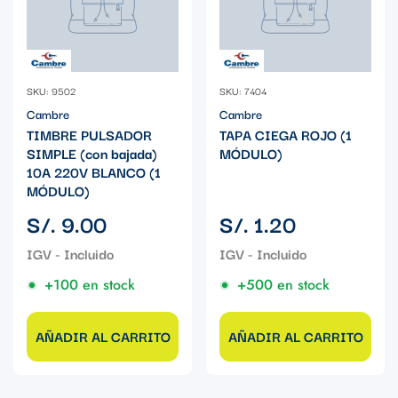
SKU: 9502
SKU: 7404
Cambre
Cambre
TIMBRE PULSADOR
TAPA CIEGA ROJO (1
SIMPLE (con bajada)
MÓDULO)
10A 220V BLANCO (1
MÓDULO)
Precio
Precio
S/. 9.00
S/. 1.20
regular
regular
+100 en stock
+500 en stock
AÑADIR AL CARRITO
AÑADIR AL CARRITO