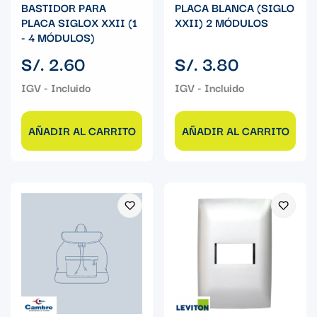
BASTIDOR PARA
PLACA BLANCA (SIGLO
PLACA SIGLOX XXII (1
XXII) 2 MÓDULOS
- 4 MÓDULOS)
Precio
Precio
S/. 2.60
S/. 3.80
regular
regular
AÑADIR AL CARRITO
AÑADIR AL CARRITO