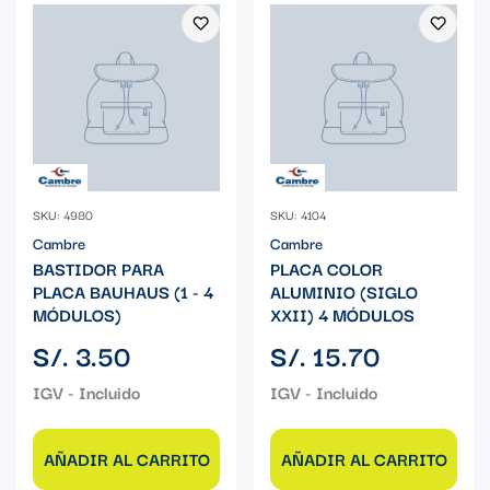
SKU: 4980
SKU: 4104
Cambre
Cambre
BASTIDOR PARA
PLACA COLOR
PLACA BAUHAUS (1 - 4
ALUMINIO (SIGLO
MÓDULOS)
XXII) 4 MÓDULOS
Precio
Precio
S/. 3.50
S/. 15.70
regular
regular
AÑADIR AL CARRITO
AÑADIR AL CARRITO