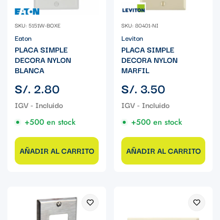
SKU: 5151W-BOXE
SKU: 80401-NI
Eaton
Leviton
PLACA SIMPLE
PLACA SIMPLE
DECORA NYLON
DECORA NYLON
BLANCA
MARFIL
Precio
Precio
S/. 2.80
S/. 3.50
regular
regular
+500 en stock
+500 en stock
AÑADIR AL CARRITO
AÑADIR AL CARRITO