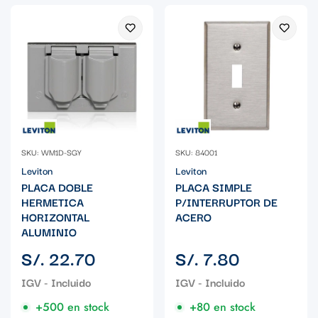
SKU: WM1D-SGY
SKU: 84001
Leviton
Leviton
PLACA DOBLE
PLACA SIMPLE
HERMETICA
P/INTERRUPTOR DE
HORIZONTAL
ACERO
ALUMINIO
Precio
Precio
S/. 22.70
S/. 7.80
regular
regular
+500 en stock
+80 en stock