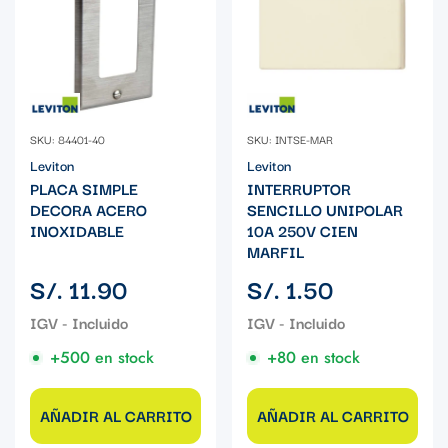
SKU: 84401-40
SKU: INTSE-MAR
Leviton
Leviton
PLACA SIMPLE
INTERRUPTOR
DECORA ACERO
SENCILLO UNIPOLAR
INOXIDABLE
10A 250V CIEN
MARFIL
Precio
Precio
S/. 11.90
S/. 1.50
regular
regular
+500 en stock
+80 en stock
AÑADIR AL CARRITO
AÑADIR AL CARRITO