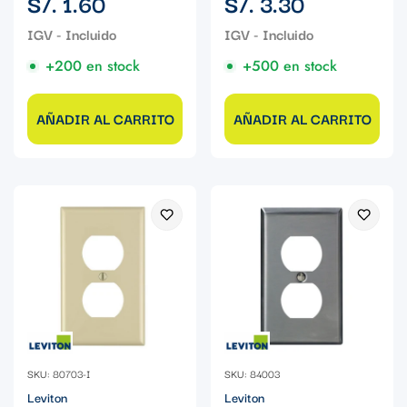
S/. 1.60
S/. 3.30
regular
regular
+200 en stock
+500 en stock
AÑADIR AL CARRITO
AÑADIR AL CARRITO
SKU: 80703-I
SKU: 84003
Leviton
Leviton