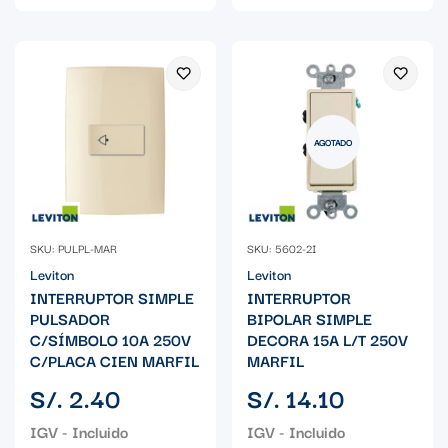
AGOTADO
SKU: PULPL-MAR
SKU: 5602-2I
Leviton
Leviton
INTERRUPTOR SIMPLE
INTERRUPTOR
PULSADOR
BIPOLAR SIMPLE
C/SÍMBOLO 10A 250V
DECORA 15A L/T 250V
C/PLACA CIEN MARFIL
MARFIL
Precio
Precio
S/. 2.40
S/. 14.10
regular
regular