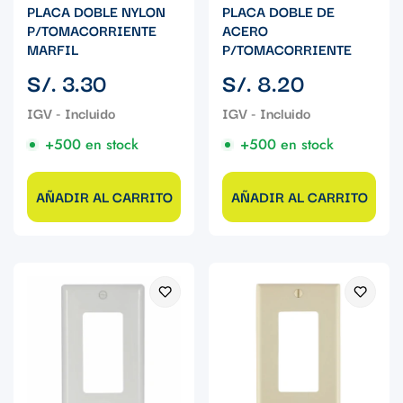
PLACA DOBLE NYLON
PLACA DOBLE DE
P/TOMACORRIENTE
ACERO
MARFIL
P/TOMACORRIENTE
Precio
Precio
S/. 3.30
S/. 8.20
regular
regular
+500 en stock
+500 en stock
AÑADIR AL CARRITO
AÑADIR AL CARRITO