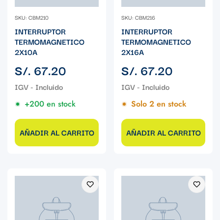
SKU: CBM210
SKU: CBM216
INTERRUPTOR
INTERRUPTOR
TERMOMAGNETICO
TERMOMAGNETICO
2X10A
2X16A
Precio
Precio
S/. 67.20
S/. 67.20
regular
regular
+200 en stock
Solo 2 en stock
AÑADIR AL CARRITO
AÑADIR AL CARRITO