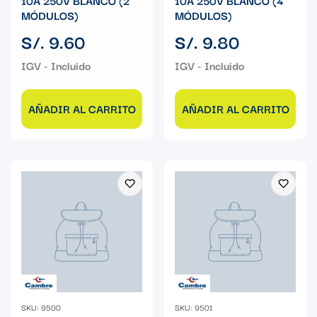
10A 250V BLANCO (2
10A 250V BLANCO (4
MÓDULOS)
MÓDULOS)
Precio
Precio
S/. 9.60
S/. 9.80
regular
regular
AÑADIR AL CARRITO
AÑADIR AL CARRITO
SKU: 9500
SKU: 9501