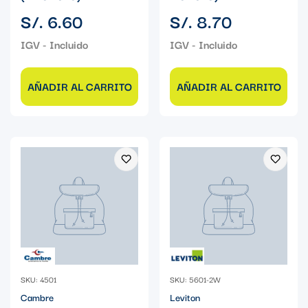
Precio
Precio
S/. 6.60
S/. 8.70
regular
regular
AÑADIR AL CARRITO
AÑADIR AL CARRITO
SKU: 4501
SKU: 5601-2W
Cambre
Leviton