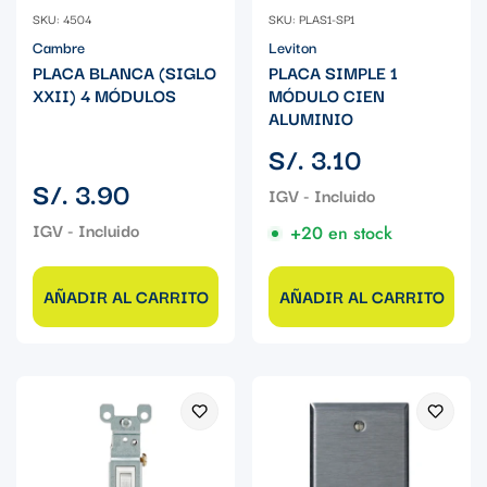
SKU: 4504
SKU: PLAS1-SP1
Cambre
Leviton
PLACA BLANCA (SIGLO
PLACA SIMPLE 1
XXII) 4 MÓDULOS
MÓDULO CIEN
ALUMINIO
Precio
S/. 3.10
regular
Precio
S/. 3.90
regular
+20 en stock
AÑADIR AL CARRITO
AÑADIR AL CARRITO