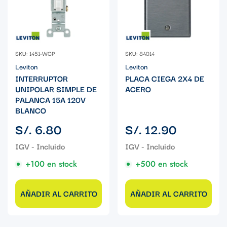
SKU: 1451-WCP
SKU: 84014
Leviton
Leviton
INTERRUPTOR
PLACA CIEGA 2X4 DE
UNIPOLAR SIMPLE DE
ACERO
PALANCA 15A 120V
BLANCO
Precio
Precio
S/. 6.80
S/. 12.90
regular
regular
+100 en stock
+500 en stock
AÑADIR AL CARRITO
AÑADIR AL CARRITO