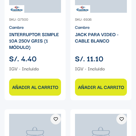
SKU: G7500
SKU: 6936
Cambre
Cambre
INTERRUPTOR SIMPLE
JACK PARA VIDEO -
10A 250V GRIS (1
CABLE BLANCO
MÓDULO)
Precio
Precio
S/. 4.40
S/. 11.10
regular
regular
AÑADIR AL CARRITO
AÑADIR AL CARRITO