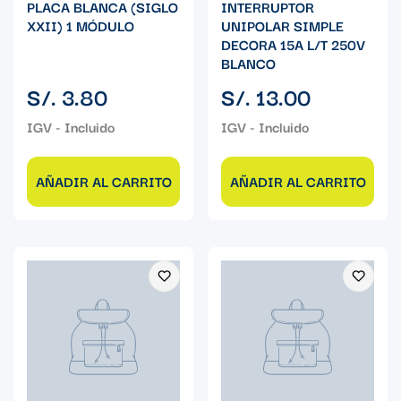
PLACA BLANCA (SIGLO
INTERRUPTOR
XXII) 1 MÓDULO
UNIPOLAR SIMPLE
DECORA 15A L/T 250V
BLANCO
Precio
Precio
S/. 3.80
S/. 13.00
regular
regular
AÑADIR AL CARRITO
AÑADIR AL CARRITO