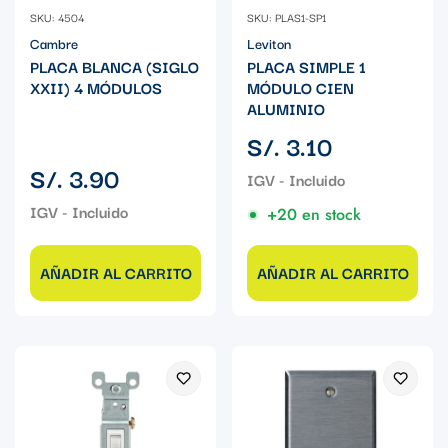
SKU: 4504
SKU: PLAS1-SP1
Cambre
Leviton
PLACA BLANCA (SIGLO
PLACA SIMPLE 1
XXII) 4 MÓDULOS
MÓDULO CIEN
ALUMINIO
Precio
S/. 3.10
regular
Precio
S/. 3.90
regular
+20 en stock
AÑADIR AL CARRITO
AÑADIR AL CARRITO