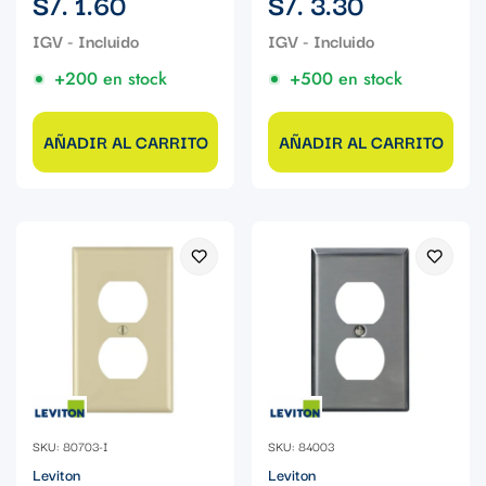
S/. 1.60
S/. 3.30
regular
regular
+200 en stock
+500 en stock
AÑADIR AL CARRITO
AÑADIR AL CARRITO
SKU: 80703-I
SKU: 84003
Leviton
Leviton