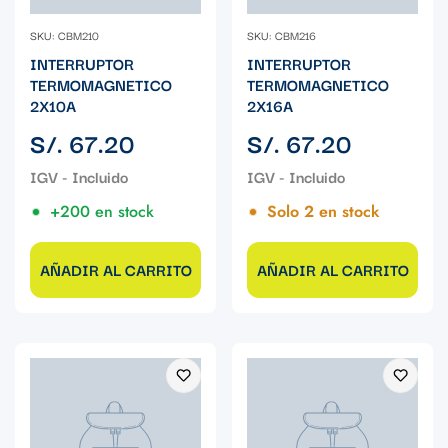
SKU: CBM210
SKU: CBM216
INTERRUPTOR
INTERRUPTOR
TERMOMAGNETICO
TERMOMAGNETICO
2X10A
2X16A
Precio
Precio
S/. 67.20
S/. 67.20
regular
regular
+200 en stock
Solo 2 en stock
AÑADIR AL CARRITO
AÑADIR AL CARRITO