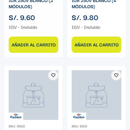
10A 250V BLANCO (2
10A 250V BLANCO (4
MÓDULOS)
MÓDULOS)
Precio
Precio
S/. 9.60
S/. 9.80
regular
regular
AÑADIR AL CARRITO
AÑADIR AL CARRITO
SKU: 9500
SKU: 9501