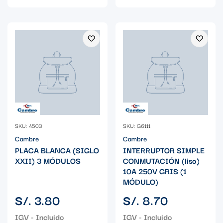
SKU: 4503
SKU: G6111
Cambre
Cambre
PLACA BLANCA (SIGLO
INTERRUPTOR SIMPLE
XXII) 3 MÓDULOS
CONMUTACIÓN (liso)
10A 250V GRIS (1
MÓDULO)
Precio
Precio
S/. 3.80
S/. 8.70
regular
regular