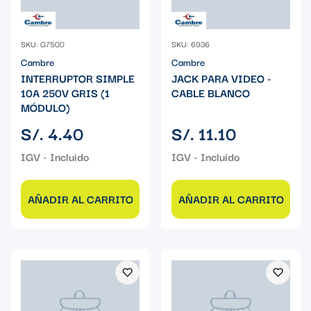
SKU: G7500
SKU: 6936
Cambre
Cambre
INTERRUPTOR SIMPLE
JACK PARA VIDEO -
10A 250V GRIS (1
CABLE BLANCO
MÓDULO)
Precio
Precio
S/. 4.40
S/. 11.10
regular
regular
AÑADIR AL CARRITO
AÑADIR AL CARRITO