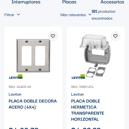
Interruptores
Placas
Accesorios
181
productos
Filtrar
Más relevantes
encontrados
SKU: 84409-40
SKU: 5981-UCL
Leviton
Leviton
PLACA DOBLE DECORA
PLACA DOBLE
ACERO (4X4)
HERMETICA
TRANSPARENTE
HORIZONTAL
Precio
Precio