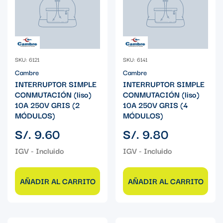
SKU: 6121
SKU: 6141
Cambre
Cambre
INTERRUPTOR SIMPLE
INTERRUPTOR SIMPLE
CONMUTACIÓN (liso)
CONMUTACIÓN (liso)
10A 250V GRIS (2
10A 250V GRIS (4
MÓDULOS)
MÓDULOS)
Precio
Precio
S/. 9.60
S/. 9.80
regular
regular
AÑADIR AL CARRITO
AÑADIR AL CARRITO