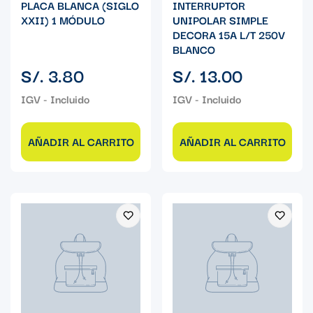
PLACA BLANCA (SIGLO
INTERRUPTOR
XXII) 1 MÓDULO
UNIPOLAR SIMPLE
DECORA 15A L/T 250V
BLANCO
Precio
Precio
S/. 3.80
S/. 13.00
regular
regular
AÑADIR AL CARRITO
AÑADIR AL CARRITO