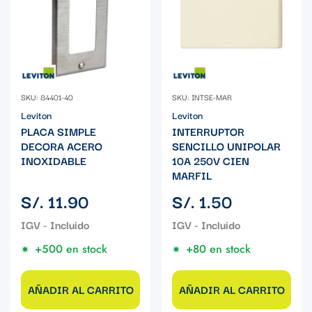
SKU: 84401-40
SKU: INTSE-MAR
Leviton
Leviton
PLACA SIMPLE
INTERRUPTOR
DECORA ACERO
SENCILLO UNIPOLAR
INOXIDABLE
10A 250V CIEN
MARFIL
Precio
Precio
S/. 11.90
S/. 1.50
regular
regular
+500 en stock
+80 en stock
AÑADIR AL CARRITO
AÑADIR AL CARRITO