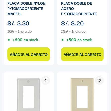
PLACA DOBLE NYLON
PLACA DOBLE DE
P/TOMACORRIENTE
ACERO
MARFIL
P/TOMACORRIENTE
Precio
Precio
S/. 3.30
S/. 8.20
regular
regular
+500 en stock
+500 en stock
AÑADIR AL CARRITO
AÑADIR AL CARRITO