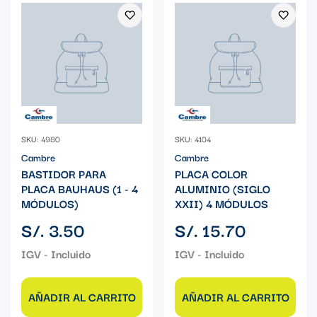
SKU: 4980
SKU: 4104
Cambre
Cambre
BASTIDOR PARA
PLACA COLOR
PLACA BAUHAUS (1 - 4
ALUMINIO (SIGLO
MÓDULOS)
XXII) 4 MÓDULOS
Precio
Precio
S/. 3.50
S/. 15.70
regular
regular
AÑADIR AL CARRITO
AÑADIR AL CARRITO