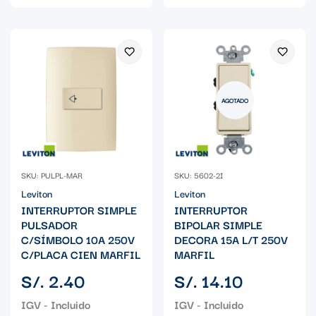
AGOTADO
SKU: PULPL-MAR
SKU: 5602-2I
Leviton
Leviton
INTERRUPTOR SIMPLE
INTERRUPTOR
PULSADOR
BIPOLAR SIMPLE
C/SÍMBOLO 10A 250V
DECORA 15A L/T 250V
C/PLACA CIEN MARFIL
MARFIL
Precio
Precio
S/. 2.40
S/. 14.10
regular
regular