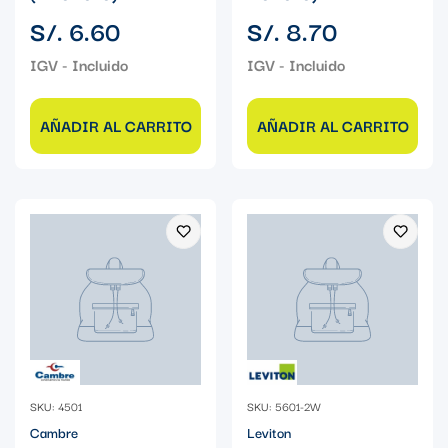
Precio
Precio
S/. 6.60
S/. 8.70
regular
regular
AÑADIR AL CARRITO
AÑADIR AL CARRITO
SKU: 4501
SKU: 5601-2W
Cambre
Leviton