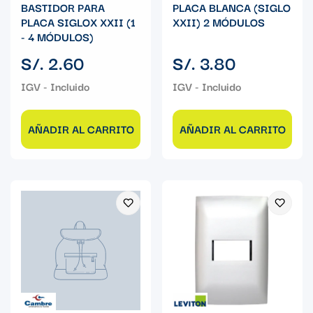
BASTIDOR PARA
PLACA BLANCA (SIGLO
PLACA SIGLOX XXII (1
XXII) 2 MÓDULOS
- 4 MÓDULOS)
Precio
Precio
S/. 2.60
S/. 3.80
regular
regular
AÑADIR AL CARRITO
AÑADIR AL CARRITO