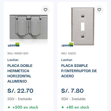
SKU: WM1D-SGY
SKU: 84001
Leviton
Leviton
PLACA DOBLE
PLACA SIMPLE
HERMETICA
P/INTERRUPTOR DE
HORIZONTAL
ACERO
ALUMINIO
Precio
Precio
S/. 22.70
S/. 7.80
regular
regular
+500 en stock
+80 en stock