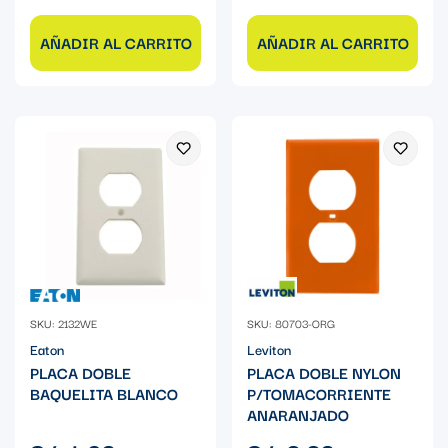
AÑADIR AL CARRITO
AÑADIR AL CARRITO
SKU: 2132WE
SKU: 80703-ORG
Eaton
Leviton
PLACA DOBLE
PLACA DOBLE NYLON
BAQUELITA BLANCO
P/TOMACORRIENTE
ANARANJADO
Precio
Precio