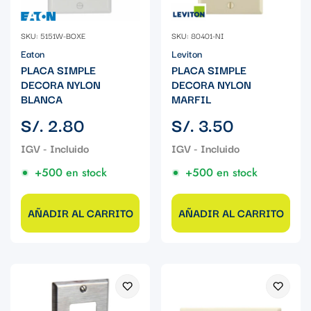
SKU: 5151W-BOXE
SKU: 80401-NI
Eaton
Leviton
PLACA SIMPLE
PLACA SIMPLE
DECORA NYLON
DECORA NYLON
BLANCA
MARFIL
Precio
Precio
S/. 2.80
S/. 3.50
regular
regular
+500 en stock
+500 en stock
AÑADIR AL CARRITO
AÑADIR AL CARRITO