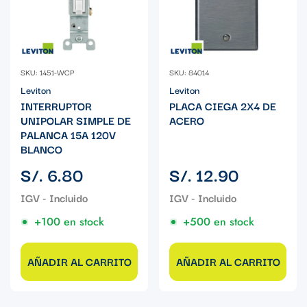
SKU: 1451-WCP
SKU: 84014
Leviton
Leviton
INTERRUPTOR
PLACA CIEGA 2X4 DE
UNIPOLAR SIMPLE DE
ACERO
PALANCA 15A 120V
BLANCO
Precio
Precio
S/. 6.80
S/. 12.90
regular
regular
+100 en stock
+500 en stock
AÑADIR AL CARRITO
AÑADIR AL CARRITO