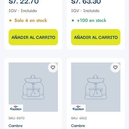
S/. 22.70
S/. 63.30
regular
regular
Solo 4 en stock
+100 en stock
AÑADIR AL CARRITO
AÑADIR AL CARRITO
SKU: 6970
SKU: 4502
Cambre
Cambre