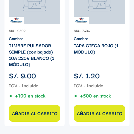
SKU: 9502
SKU: 7404
Cambre
Cambre
TIMBRE PULSADOR
TAPA CIEGA ROJO (1
SIMPLE (con bajada)
MÓDULO)
10A 220V BLANCO (1
MÓDULO)
Precio
Precio
S/. 9.00
S/. 1.20
regular
regular
+100 en stock
+500 en stock
AÑADIR AL CARRITO
AÑADIR AL CARRITO