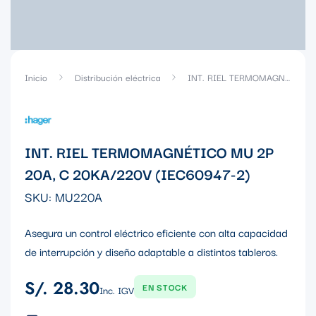
Inicio
Distribución eléctrica
INT. RIEL TERMOMAGNÉTICO MU 2P 20A, C 20KA/220V (IEC60947-2)
INT. RIEL TERMOMAGNÉTICO MU 2P
20A, C 20KA/220V (IEC60947-2)
SKU:
MU220A
Asegura un control eléctrico eficiente con alta capacidad
de interrupción y diseño adaptable a distintos tableros.
S/. 28.30
Precio
EN STOCK
Inc. IGV
regular