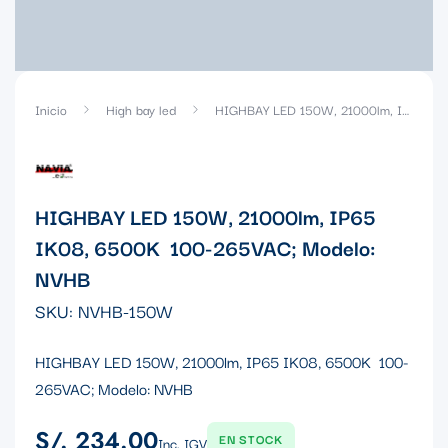
Inicio
High bay led
HIGHBAY LED 150W, 21000lm, IP65 IK08, 6500K 100-265VAC; Modelo: NVHB
HIGHBAY LED 150W, 21000lm, IP65
IK08, 6500K 100-265VAC; Modelo:
NVHB
SKU:
NVHB-150W
HIGHBAY LED 150W, 21000lm, IP65 IK08, 6500K 100-
265VAC; Modelo: NVHB
S/. 234.00
Precio
EN STOCK
Inc. IGV