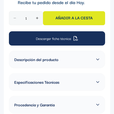
Recibe tu pedido desde el día
Hoy
.
AÑADIR A LA CESTA
Descargar ficha técnica
Descripción del producto
Enchufe Industrial
Especificaciones Técnicas
NEMA L15-30P
Grado: Industrial
Material de Nylon de Alta
Material: Nylon
Procedencia y Garantía
Amperaje: 30A