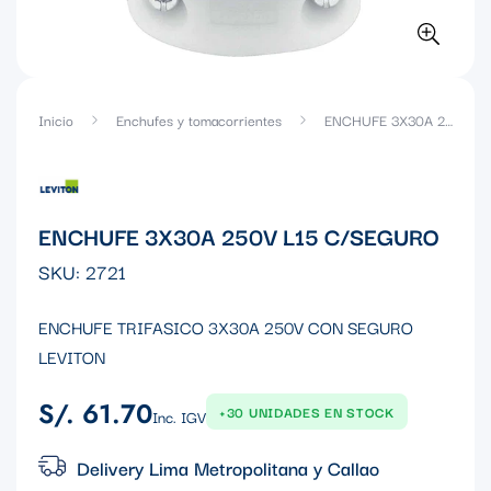
Inicio
Enchufes y tomacorrientes
ENCHUFE 3X30A 250V L15 C/SEGURO
ENCHUFE 3X30A 250V L15 C/SEGURO
SKU:
2721
ENCHUFE TRIFASICO 3X30A 250V CON SEGURO
LEVITON
S/. 61.70
Precio
+30 UNIDADES EN STOCK
Inc. IGV
regular
Delivery Lima Metropolitana y Callao