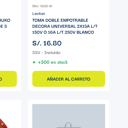
SKU: 5835-W
Leviton
CHUKO
TOMA DOBLE EMPOTRABLE
DE 5
DECORA UNIVERSAL 2X15A L/T
150V O 16A L/T 250V BLANCO
Precio
S/. 16.80
regular
+500 en stock
O
AÑADIR AL CARRITO