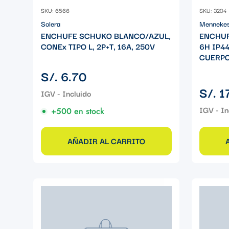
SKU: 6566
SKU: 3204
Solera
Menneke
ENCHUFE SCHUKO BLANCO/AZUL,
ENCHUF
CONEx TIPO L, 2P+T, 16A, 250V
6H IP4
CUERPO
Precio
S/. 6.70
regular
Precio
S/. 1
regular
+500 en stock
AÑADIR AL CARRITO