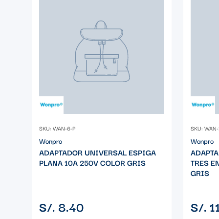
SKU: WAN-6-P
SKU: WAN-
Wonpro
Wonpro
ADAPTADOR UNIVERSAL ESPIGA
ADAPTA
PLANA 10A 250V COLOR GRIS
TRES E
GRIS
Precio
Precio
S/. 8.40
S/. 1
regular
regular