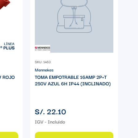
SKU: 1463
Mennekes
V ROJO
TOMA EMPOTRABLE 16AMP 2P+T
250V AZUL 6H IP44 (INCLINADO)
Precio
S/. 22.10
regular