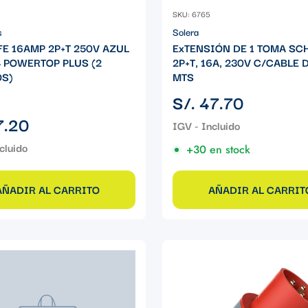
SKU: 6765
s
Solera
E 16AMP 2P+T 250V AZUL
ExTENSIÓN DE 1 TOMA S
4 POWERTOP PLUS (2
2P+T, 16A, 230V C/CABLE 
S)
MTS
Precio
S/. 47.70
regular
7.20
+30 en stock
AÑADIR AL CARRITO
AÑADIR AL CARRIT