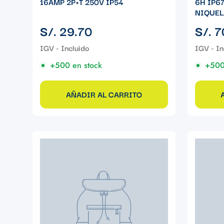
16AMP 2P+T 250V IP54
6H IP6
NIQUE
Precio
Precio
S/. 29.70
S/. 7
regular
regular
+500 en stock
+500
AÑADIR AL CARRITO