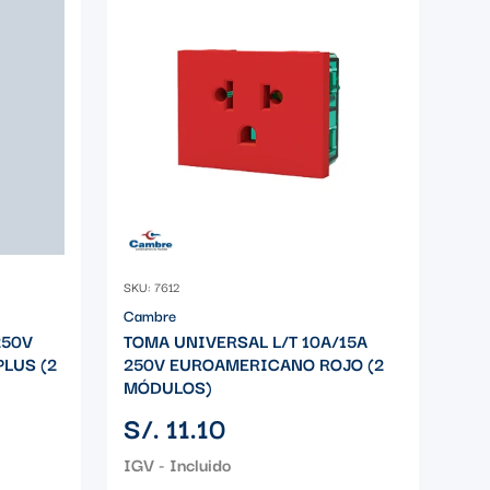
SKU: 7612
Cambre
250V
TOMA UNIVERSAL L/T 10A/15A
PLUS (2
250V EUROAMERICANO ROJO (2
MÓDULOS)
Precio
S/. 11.10
regular