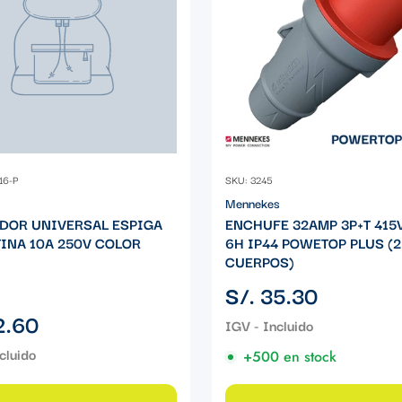
16-P
SKU: 3245
Mennekes
DOR UNIVERSAL ESPIGA
ENCHUFE 32AMP 3P+T 415
INA 10A 250V COLOR
6H IP44 POWETOP PLUS (2
CUERPOS)
Precio
S/. 35.30
regular
2.60
+500 en stock