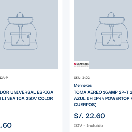
12A-P
SKU: 3402
Mennekes
DOR UNIVERSAL ESPIGA
TOMA AEREO 16AMP 2P+T 
N LINEA 10A 250V COLOR
AZUL 6H IP44 POWERTOP 
CUERPOS)
Precio
S/. 22.60
regular
1.60