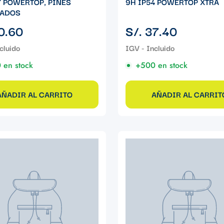
7 POWERTOP, PINES
9H IP54 POWERTOP XTRA
LADOS
Precio
0.60
S/. 37.40
regular
 en stock
+500 en stock
AÑADIR AL CARRITO
AÑADIR AL CARRIT