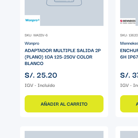
SKU: WAIIIV-6
SKU: 13620
Wonpro
Menneke
ADAPTADOR MULTIPLE SALIDA 2P
ENCHUF
(PLANO) 10A 125-250V COLOR
6H IP6
BLANCO
Precio
Precio
S/. 25.20
S/. 3
regular
regular
AÑADIR AL CARRITO