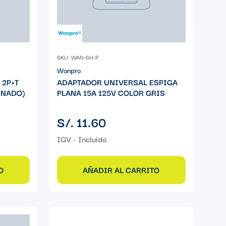
SKU: WAN-6H-P
Wonpro
 2P+T
ADAPTADOR UNIVERSAL ESPIGA
INADO)
PLANA 15A 125V COLOR GRIS
Precio
S/. 11.60
regular
O
AÑADIR AL CARRITO