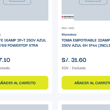
SKU: 1492
s
Mennekes
E 16AMP 2P+T 250V AZUL
TOMA EMPOTRABLE 32AMP
7/69 POWERTOP XTRA
250V AZUL 6H IP44 (INCL
Precio
7.10
S/. 31.60
regular
AÑADIR AL CARRITO
AÑADIR AL CARRIT