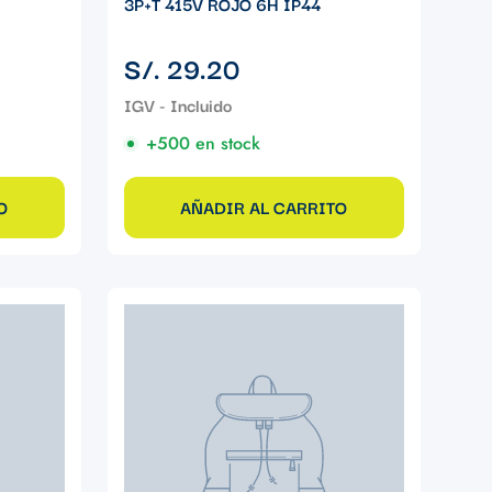
3P+T 415V ROJO 6H IP44
Precio
S/. 29.20
regular
+500 en stock
O
AÑADIR AL CARRITO