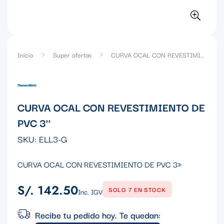
Inicio
Super ofertas
CURVA OCAL CON REVESTIMIENTO DE PVC 3''
CURVA OCAL CON REVESTIMIENTO DE
PVC 3''
SKU:
ELL3-G
CURVA OCAL CON REVESTIMIENTO DE PVC 3»
S/. 142.50
Precio
SOLO 7 EN STOCK
Inc. IGV
regular
Recibe tu pedido hoy. Te quedan: