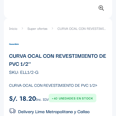
Inicio
Super ofertas
CURVA OCAL CON REVESTIMIENTO DE PVC 1/2''
CURVA OCAL CON REVESTIMIENTO DE
PVC 1/2''
SKU:
ELL1/2-G
CURVA OCAL CON REVESTIMIENTO DE PVC 1/2»
S/. 18.20
Precio
+40 UNIDADES EN STOCK
Inc. IGV
regular
Delivery Lima Metropolitana y Callao