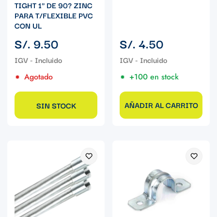
TIGHT 1" DE 90? ZINC
PARA T/FLEXIBLE PVC
CON UL
Precio
Precio
S/. 9.50
S/. 4.50
regular
regular
Agotado
+100 en stock
AÑADIR AL CARRITO
SIN STOCK