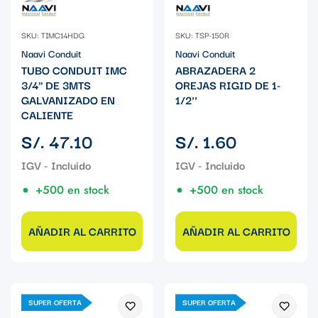
SKU: TIMC14HDG
SKU: TSP-150R
Naavi Conduit
Naavi Conduit
TUBO CONDUIT IMC
ABRAZADERA 2
3/4" DE 3MTS
OREJAS RIGID DE 1-
GALVANIZADO EN
1/2''
CALIENTE
Precio
Precio
S/. 47.10
S/. 1.60
regular
regular
+500 en stock
+500 en stock
AÑADIR AL CARRITO
AÑADIR AL CARRITO
SUPER OFERTA
SUPER OFERTA