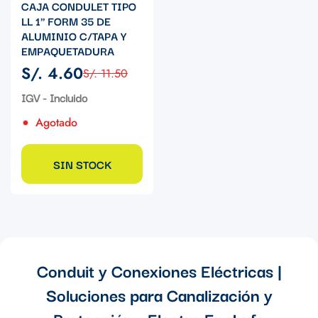
CAJA CONDULET TIPO
LL 1" FORM 35 DE
ALUMINIO C/TAPA Y
EMPAQUETADURA
S/. 4.60
S/. 11.50
Precio
Precio
de
regular
IGV - Incluido
venta
Agotado
SIN STOCK
Conduit y Conexiones Eléctricas |
Soluciones para Canalización y