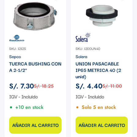
SKU: 1212S
SKU: 1300UN40
Sepco
Solera
TUERCA BUSHING CON
UNION PASACABLE
A 2-1/2"
IP65 METRICA 40 (2
unid)
S/. 7.30
S/. 4.40
S/. 18.25
S/. 11.00
Precio
Precio
Precio
Precio
de
regular
de
regular
IGV - Incluido
IGV - Incluido
venta
venta
+10 en stock
Solo 5 en stock
AÑADIR AL CARRITO
AÑADIR AL CARRITO