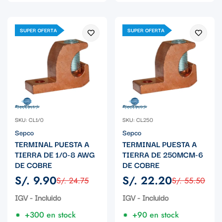
SUPER OFERTA
SUPER OFERTA
SKU: CL1/0
SKU: CL250
Sepco
Sepco
TERMINAL PUESTA A
TERMINAL PUESTA A
TIERRA DE 1/0-8 AWG
TIERRA DE 250MCM-6
DE COBRE
DE COBRE
S/. 9.90
S/. 22.20
S/. 24.75
S/. 55.50
Precio
Precio
Precio
Precio
de
regular
de
regular
IGV - Incluido
IGV - Incluido
venta
venta
+300 en stock
+90 en stock