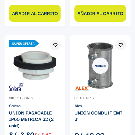
AÑADIR AL CARRITO
AÑADIR AL CARRITO
SUPER OFERTA
AGOTADO
SKU: 1300UN32
SKU: TC-518
Solera
Alex
UNION PASACABLE
UNIÓN CONDUIT EMT
IP65 METRICA 32 (2
3''
unid)
Precio
S/. 19.30
S/. 3.80
S/. 9.50