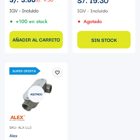
Precio
Precio
regular
de
regular
IGV - Incluido
venta
+100 en stock
Agotado
AÑADIR AL CARRITO
SIN STOCK
SUPER OFERTA
AGOTADO
SKU: ALX-LL3
Alex