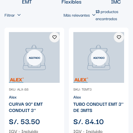
EMT
Flexibles
IMC
13
productos
Filtrar
Más relevantes
encontrados
AGOTADO
AGOTADO
SKU: ALX-88
SKU: TEMT3
Alex
Alex
CURVA 90° EMT
TUBO CONDUIT EMT 3''
CONDUIT 3''
DE 3MTS
Precio
Precio
S/. 53.50
S/. 84.10
regular
regular