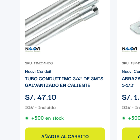
SKU: TIMC14HDG
SKU: TSP-1
Naavi Conduit
Naavi Co
TUBO CONDUIT IMC 3/4" DE 3MTS
ABRAZA
GALVANIZADO EN CALIENTE
1-1/2''
Precio
Precio
S/. 47.10
S/. 1
regular
regular
+500 en stock
+500
AÑADIR AL CARRITO