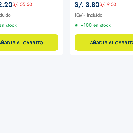
2.20
S/. 3.80
S/. 55.50
S/. 9.50
Precio
Precio
de
regular
cluido
IGV - Incluido
venta
en stock
+100 en stock
AÑADIR AL CARRITO
AÑADIR AL CARRIT