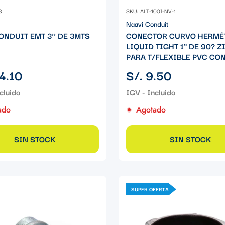
3
SKU: ALT-100I-NV-1
Naavi Conduit
ONDUIT EMT 3'' DE 3MTS
CONECTOR CURVO HERMÉ
LIQUID TIGHT 1" DE 90? Z
PARA T/FLEXIBLE PVC CON
Precio
4.10
S/. 9.50
regular
ado
Agotado
SIN STOCK
SIN STOCK
SUPER OFERTA