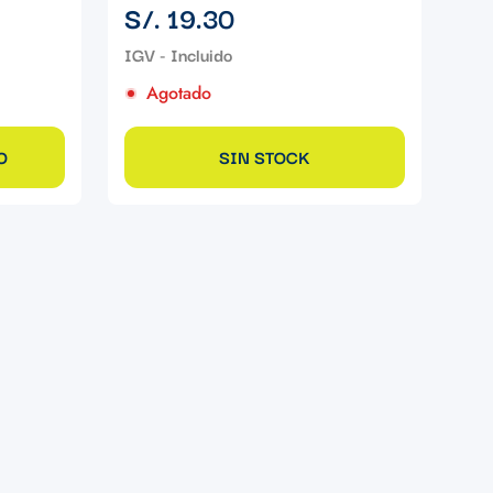
Precio
S/. 19.30
regular
Agotado
O
SIN STOCK