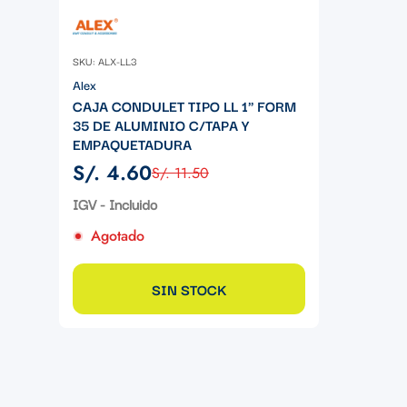
SKU: ALX-LL3
Alex
CAJA CONDULET TIPO LL 1" FORM
35 DE ALUMINIO C/TAPA Y
EMPAQUETADURA
S/. 4.60
S/. 11.50
Precio
Precio
de
regular
IGV - Incluido
venta
Agotado
SIN STOCK