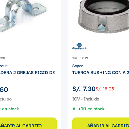
50R
SKU: 1212S
nduit
Sepco
DERA 2 OREJAS RIGID DE
TUERCA BUSHING CON A 2
.60
S/. 7.30
S/. 18.25
Precio
Precio
de
regular
IGV - Incluido
venta
 en stock
+10 en stock
AÑADIR AL CARRITO
AÑADIR AL CARRIT