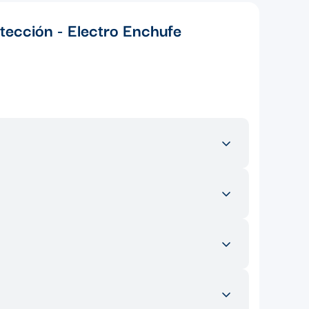
otección - Electro Enchufe
esidenciales, comerciales e industriales. Es ideal para
n nuestro ecommerce, puedes encontrar una amplia
os son esenciales para completar el sistema conduit y