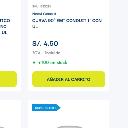
SKU: 8302I-1
Naavi Conduit
TICO
CURVA 90ª EMT CONDUIT 1" CON
INC
UL
 UL
Precio
S/. 4.50
regular
+100 en stock
AÑADIR AL CARRITO
SUPER OFERTA