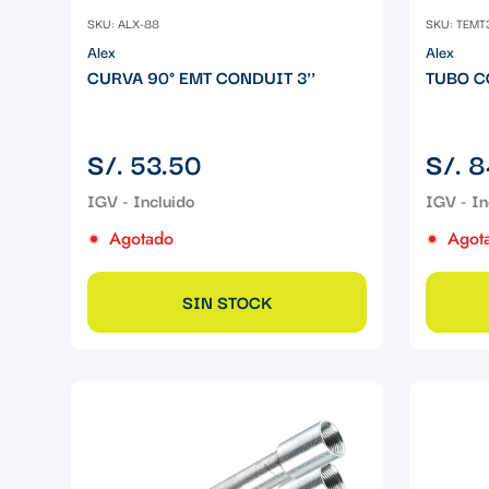
SKU: ALX-88
SKU: TEMT
Alex
Alex
CURVA 90° EMT CONDUIT 3''
TUBO C
Precio
Precio
S/. 53.50
S/. 8
regular
regular
Agotado
Agot
SIN STOCK