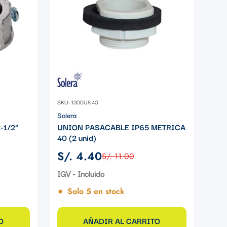
SKU: 1300UN40
Solera
-1/2"
UNION PASACABLE IP65 METRICA
40 (2 unid)
S/. 4.40
S/. 11.00
Precio
Precio
de
regular
IGV - Incluido
venta
Solo 5 en stock
O
AÑADIR AL CARRITO