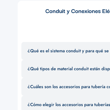
Conduit y Conexiones Eléc
¿Qué es el sistema conduit y para qué se 
El sistema conduit es un conjunto de tuberías y accesorios
¿Qué tipos de material conduit están dis
garantizar la seguridad y el orden en la distribución de c
Existen diferentes materiales conduit como PVC, metal g
¿Cuáles son los accesorios para tubería c
selección para satisfacer las necesidades de tus proyecto
Entre los accesorios para tubería conduit más comunes se
¿Cómo elegir los accesorios para tubería
asegurar una instalación eficiente y segura.