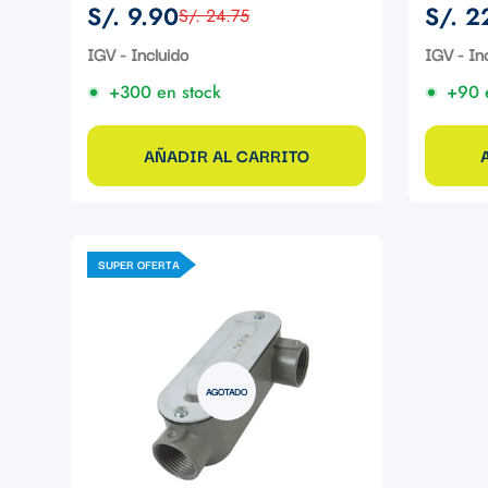
S/. 9.90
S/. 2
S/. 24.75
Precio
Precio
Precio
Precio
de
regular
de
regular
IGV - Incluido
IGV - In
venta
venta
+300 en stock
+90 
AÑADIR AL CARRITO
SUPER OFERTA
AGOTADO