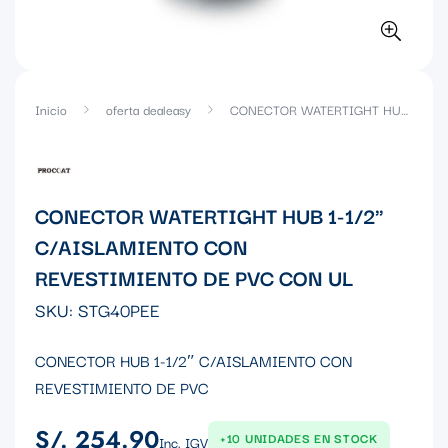
Inicio
oferta dealeasy
CONECTOR WATERTIGHT HUB 1-1/2" C/AISLAMIENTO CON REVESTIMIENTO DE PVC CON UL
CONECTOR WATERTIGHT HUB 1-1/2"
C/AISLAMIENTO CON
REVESTIMIENTO DE PVC CON UL
SKU:
STG40PEE
CONECTOR HUB 1-1/2″ C/AISLAMIENTO CON
REVESTIMIENTO DE PVC
S/. 254.90
Precio
+10 UNIDADES EN STOCK
Inc. IGV