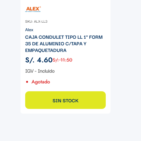
SKU: ALX-LL3
Alex
CAJA CONDULET TIPO LL 1" FORM
35 DE ALUMINIO C/TAPA Y
EMPAQUETADURA
S/. 4.60
S/. 11.50
Precio
Precio
de
regular
IGV - Incluido
venta
Agotado
SIN STOCK