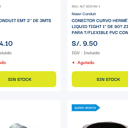
3
SKU: ALT-100I-NV-1
Naavi Conduit
ONDUIT EMT 3'' DE 3MTS
CONECTOR CURVO HERMÉ
LIQUID TIGHT 1" DE 90? Z
PARA T/FLEXIBLE PVC CON
Precio
4.10
S/. 9.50
regular
ado
Agotado
SIN STOCK
SIN STOCK
SUPER OFERTA