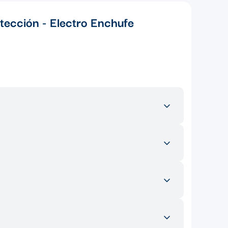
otección - Electro Enchufe
esidenciales, comerciales e industriales. Es ideal para
n nuestro ecommerce, puedes encontrar una amplia
os son esenciales para completar el sistema conduit y