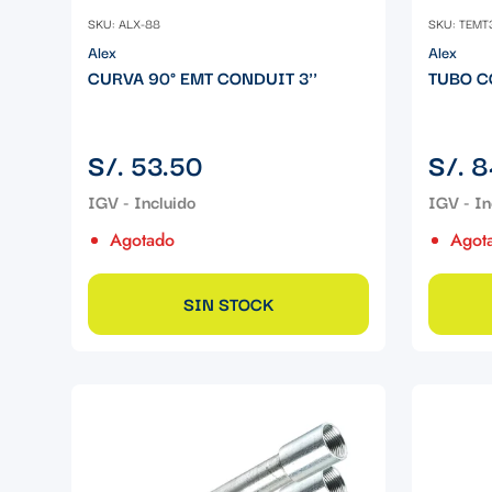
SKU: ALX-88
SKU: TEMT
Alex
Alex
CURVA 90° EMT CONDUIT 3''
TUBO C
Precio
Precio
S/. 53.50
S/. 8
regular
regular
Agotado
Agot
SIN STOCK