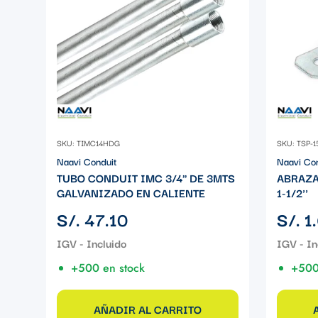
SKU: TIMC14HDG
SKU: TSP-1
Naavi Conduit
Naavi Co
TUBO CONDUIT IMC 3/4" DE 3MTS
ABRAZA
GALVANIZADO EN CALIENTE
1-1/2''
Precio
Precio
S/. 47.10
S/. 1
regular
regular
+500 en stock
+500
AÑADIR AL CARRITO