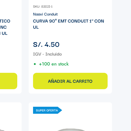
SKU: 8302I-1
Naavi Conduit
TICO
CURVA 90ª EMT CONDUIT 1" CON
INC
UL
 UL
Precio
S/. 4.50
regular
+100 en stock
AÑADIR AL CARRITO
SUPER OFERTA