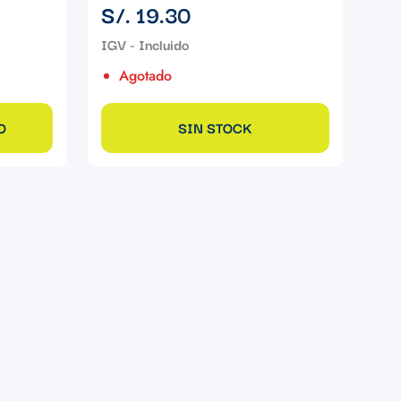
Precio
S/. 19.30
regular
Agotado
O
SIN STOCK