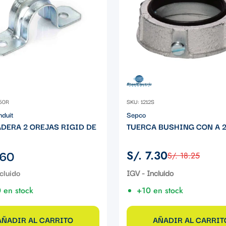
50R
SKU: 1212S
nduit
Sepco
DERA 2 OREJAS RIGID DE
TUERCA BUSHING CON A 2
.60
S/. 7.30
S/. 18.25
Precio
Precio
de
regular
IGV - Incluido
venta
 en stock
+10 en stock
AÑADIR AL CARRITO
AÑADIR AL CARRIT