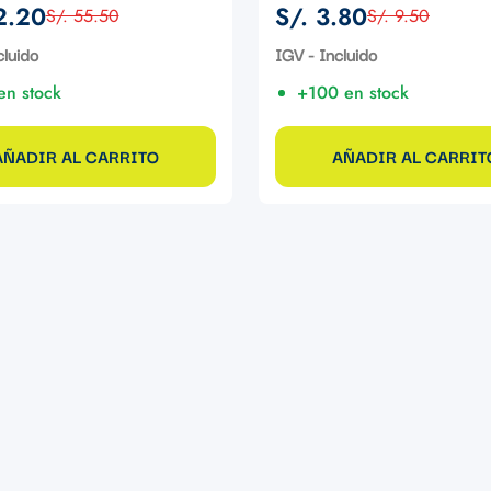
2.20
S/. 3.80
S/. 55.50
S/. 9.50
Precio
Precio
de
regular
cluido
IGV - Incluido
venta
en stock
+100 en stock
AÑADIR AL CARRITO
AÑADIR AL CARRIT