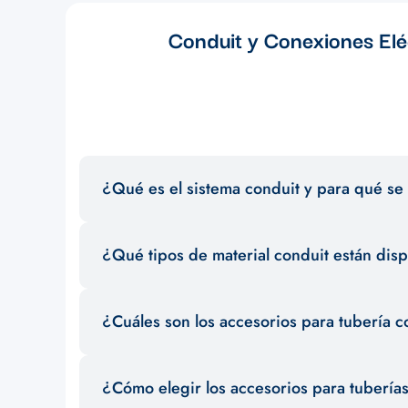
Conduit y Conexiones Eléc
¿Qué es el sistema conduit y para qué se 
El sistema conduit es un conjunto de tuberías y accesorios
¿Qué tipos de material conduit están dis
garantizar la seguridad y el orden en la distribución de c
Existen diferentes materiales conduit como PVC, metal g
¿Cuáles son los accesorios para tubería c
selección para satisfacer las necesidades de tus proyecto
Entre los accesorios para tubería conduit más comunes se
¿Cómo elegir los accesorios para tubería
asegurar una instalación eficiente y segura.