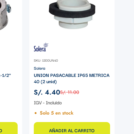
SKU: 1300UN40
Solera
-1/2"
UNION PASACABLE IP65 METRICA
40 (2 unid)
S/. 4.40
S/. 11.00
Precio
Precio
de
regular
IGV - Incluido
venta
Solo 5 en stock
O
AÑADIR AL CARRITO