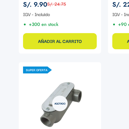
S/. 9.90
S/. 2
S/. 24.75
Precio
Precio
Precio
Precio
de
regular
de
regular
IGV - Incluido
IGV - In
venta
venta
+300 en stock
+90 
AÑADIR AL CARRITO
SUPER OFERTA
AGOTADO