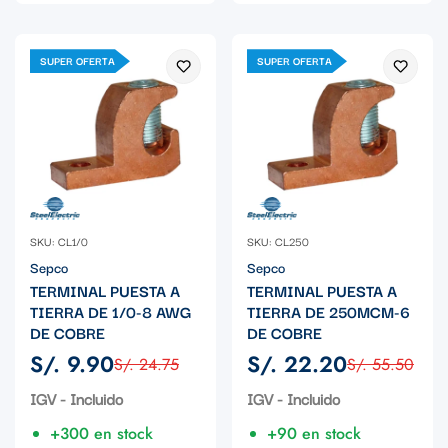
SUPER OFERTA
SUPER OFERTA
SKU: CL1/0
SKU: CL250
Sepco
Sepco
TERMINAL PUESTA A
TERMINAL PUESTA A
TIERRA DE 1/0-8 AWG
TIERRA DE 250MCM-6
DE COBRE
DE COBRE
S/. 9.90
S/. 22.20
S/. 24.75
S/. 55.50
Precio
Precio
Precio
Precio
de
regular
de
regular
IGV - Incluido
IGV - Incluido
venta
venta
+300 en stock
+90 en stock