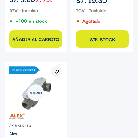
Precio
Precio
regular
de
regular
IGV - Incluido
venta
+100 en stock
Agotado
AÑADIR AL CARRITO
SIN STOCK
SUPER OFERTA
AGOTADO
SKU: ALX-LL3
Alex