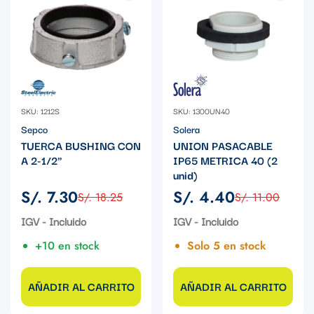
SKU: 1212S
SKU: 1300UN40
Sepco
Solera
TUERCA BUSHING CON
UNION PASACABLE
A 2-1/2"
IP65 METRICA 40 (2
unid)
S/. 7.30
S/. 4.40
S/. 18.25
S/. 11.00
Precio
Precio
Precio
Precio
de
regular
de
regular
IGV - Incluido
IGV - Incluido
venta
venta
+10 en stock
Solo 5 en stock
AÑADIR AL CARRITO
AÑADIR AL CARRITO