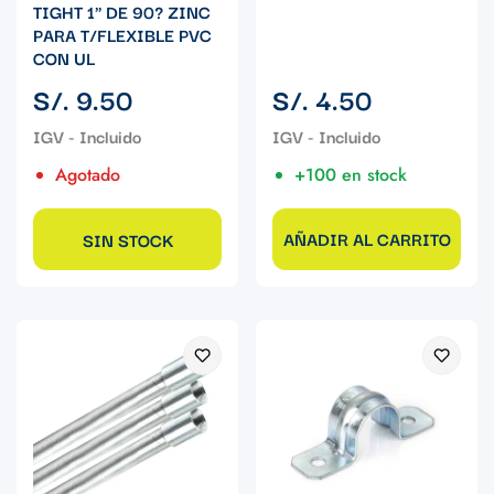
TIGHT 1" DE 90? ZINC
PARA T/FLEXIBLE PVC
CON UL
Precio
Precio
S/. 9.50
S/. 4.50
regular
regular
Agotado
+100 en stock
AÑADIR AL CARRITO
SIN STOCK