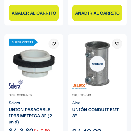
AÑADIR AL CARRITO
AÑADIR AL CARRITO
SUPER OFERTA
AGOTADO
SKU: 1300UN32
SKU: TC-518
Solera
Alex
UNION PASACABLE
UNIÓN CONDUIT EMT
IP65 METRICA 32 (2
3''
unid)
Precio
S/. 19.30
S/. 3.80
S/. 9.50