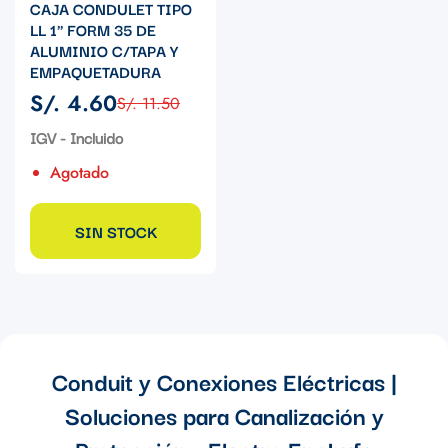
CAJA CONDULET TIPO
LL 1" FORM 35 DE
ALUMINIO C/TAPA Y
EMPAQUETADURA
S/. 4.60
S/. 11.50
Precio
Precio
de
regular
IGV - Incluido
venta
Agotado
SIN STOCK
Conduit y Conexiones Eléctricas |
Soluciones para Canalización y