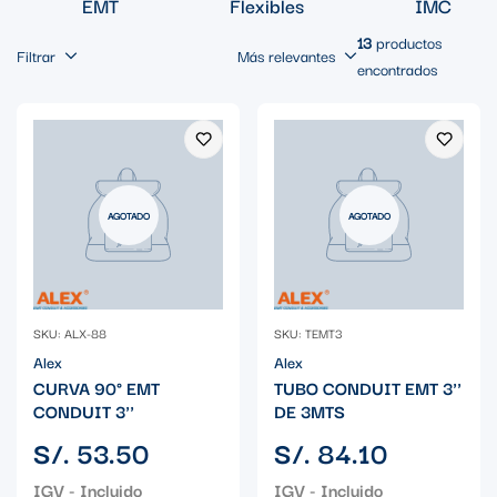
EMT
Flexibles
IMC
13
productos
Filtrar
Más relevantes
encontrados
AGOTADO
AGOTADO
SKU: ALX-88
SKU: TEMT3
Alex
Alex
CURVA 90° EMT
TUBO CONDUIT EMT 3''
CONDUIT 3''
DE 3MTS
Precio
Precio
S/. 53.50
S/. 84.10
regular
regular