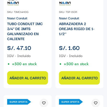
SKU: TIMC14HDG
SKU: TSP-150R
Naavi Conduit
Naavi Conduit
TUBO CONDUIT IMC
ABRAZADERA 2
3/4" DE 3MTS
OREJAS RIGID DE 1-
GALVANIZADO EN
1/2''
CALIENTE
Precio
Precio
S/. 47.10
S/. 1.60
regular
regular
+500 en stock
+500 en stock
AÑADIR AL CARRITO
AÑADIR AL CARRITO
SUPER OFERTA
SUPER OFERTA