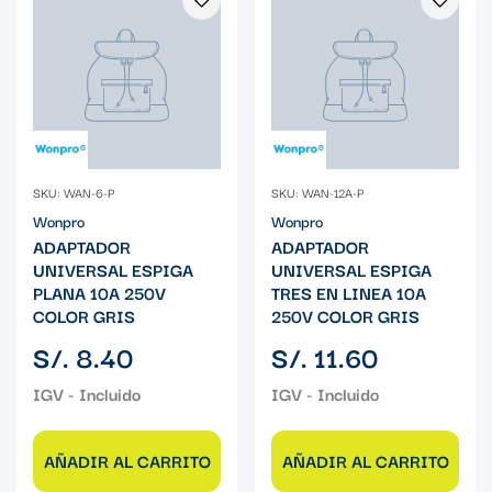
SKU: WAN-6-P
SKU: WAN-12A-P
Wonpro
Wonpro
ADAPTADOR
ADAPTADOR
UNIVERSAL ESPIGA
UNIVERSAL ESPIGA
PLANA 10A 250V
TRES EN LINEA 10A
COLOR GRIS
250V COLOR GRIS
Precio
Precio
S/. 8.40
S/. 11.60
regular
regular
AÑADIR AL CARRITO
AÑADIR AL CARRITO