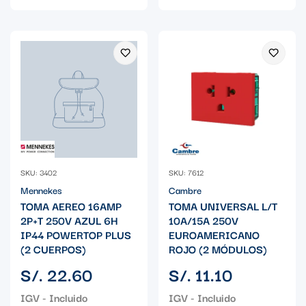
SKU: 3402
SKU: 7612
Mennekes
Cambre
TOMA AEREO 16AMP
TOMA UNIVERSAL L/T
2P+T 250V AZUL 6H
10A/15A 250V
IP44 POWERTOP PLUS
EUROAMERICANO
(2 CUERPOS)
ROJO (2 MÓDULOS)
Precio
Precio
S/. 22.60
S/. 11.10
regular
regular