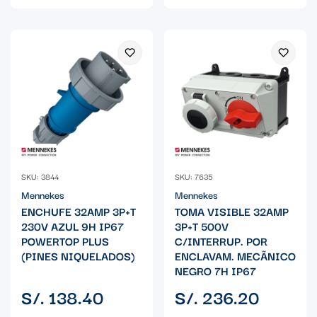
SKU: 3844
SKU: 7635
Mennekes
Mennekes
ENCHUFE 32AMP 3P+T
TOMA VISIBLE 32AMP
230V AZUL 9H IP67
3P+T 500V
POWERTOP PLUS
C/INTERRUP. POR
(PINES NIQUELADOS)
ENCLAVAM. MECÃNICO
NEGRO 7H IP67
Precio
Precio
S/. 138.40
S/. 236.20
regular
regular