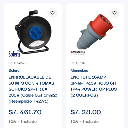
SKU: 7427/2
SKU: 3207
Solera
Mennekes
ENRROLLACABLE DE
ENCHUFE 16AMP
50 MTS CON 4 TOMAS
3P+N+T 415V ROJO 6H
SCHUKO 2P+T, 16A,
IP44 POWERTOP PLUS
230V (Cable 3G1.5mm2)
(2 CUERPOS)
(Reemplazo 7427/1)
Precio
Precio
S/. 461.70
S/. 28.00
regular
regular