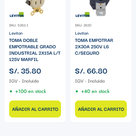
SKU: 5262-I
SKU: 2620
Leviton
Leviton
TOMA DOBLE
TOMA EMPOTRAR
EMPOTRABLE GRADO
2X30A 250V L6
INDUSTRIAL 2X15A L/T
C/SEGURO
125V MARFIL
Precio
Precio
S/. 35.80
S/. 66.80
regular
regular
+100 en stock
+40 en stock
AÑADIR AL CARRITO
AÑADIR AL CARRITO