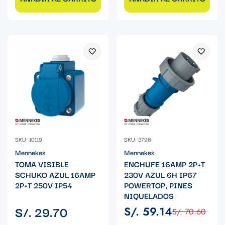
SKU: 10119
SKU: 3796
Mennekes
Mennekes
TOMA VISIBLE
ENCHUFE 16AMP 2P+T
SCHUKO AZUL 16AMP
230V AZUL 6H IP67
2P+T 250V IP54
POWERTOP, PINES
NIQUELADOS
Precio
S/. 29.70
S/. 59.14
S/. 70.60
Precio
Precio
regular