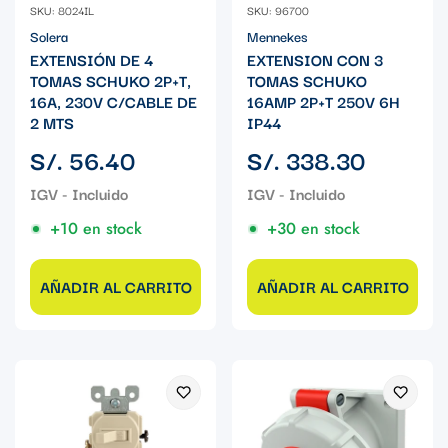
SKU: 8024IL
SKU: 96700
Solera
Mennekes
EXTENSIÓN DE 4
EXTENSION CON 3
TOMAS SCHUKO 2P+T,
TOMAS SCHUKO
16A, 230V C/CABLE DE
16AMP 2P+T 250V 6H
2 MTS
IP44
Precio
Precio
S/. 56.40
S/. 338.30
regular
regular
+10 en stock
+30 en stock
AÑADIR AL CARRITO
AÑADIR AL CARRITO