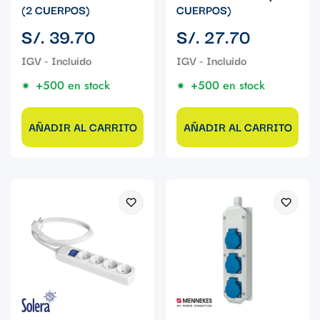
(2 CUERPOS)
CUERPOS)
Precio
Precio
S/. 39.70
S/. 27.70
regular
regular
+500 en stock
+500 en stock
AÑADIR AL CARRITO
AÑADIR AL CARRITO