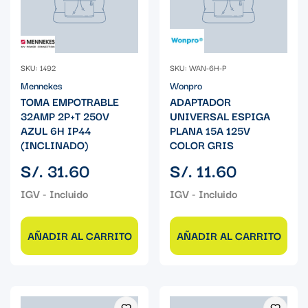
SKU: 1492
SKU: WAN-6H-P
Mennekes
Wonpro
TOMA EMPOTRABLE
ADAPTADOR
32AMP 2P+T 250V
UNIVERSAL ESPIGA
AZUL 6H IP44
PLANA 15A 125V
(INCLINADO)
COLOR GRIS
Precio
Precio
S/. 31.60
S/. 11.60
regular
regular
AÑADIR AL CARRITO
AÑADIR AL CARRITO