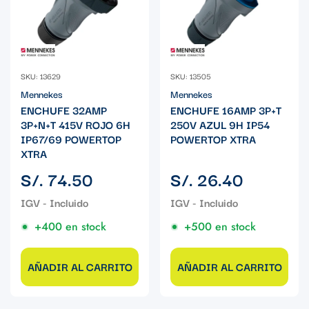
SKU: 13629
SKU: 13505
Mennekes
Mennekes
ENCHUFE 32AMP
ENCHUFE 16AMP 3P+T
3P+N+T 415V ROJO 6H
250V AZUL 9H IP54
IP67/69 POWERTOP
POWERTOP XTRA
XTRA
Precio
Precio
S/. 74.50
S/. 26.40
regular
regular
+400 en stock
+500 en stock
AÑADIR AL CARRITO
AÑADIR AL CARRITO