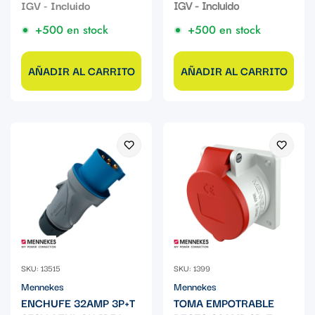
de
regular
IGV - Incluido
venta
+500 en stock
+500 en stock
AÑADIR AL CARRITO
AÑADIR AL CARRITO
SKU: 13515
SKU: 1399
Mennekes
Mennekes
ENCHUFE 32AMP 3P+T
TOMA EMPOTRABLE