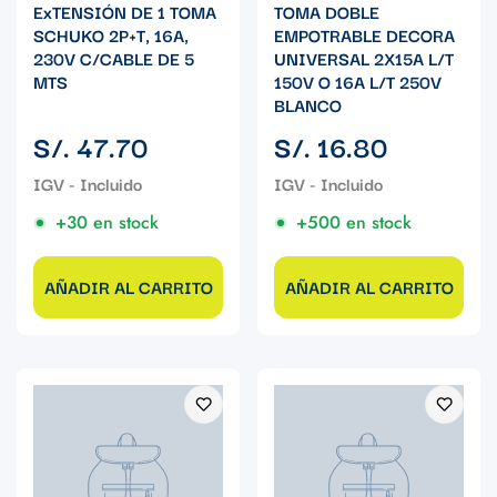
ExTENSIÓN DE 1 TOMA
TOMA DOBLE
SCHUKO 2P+T, 16A,
EMPOTRABLE DECORA
230V C/CABLE DE 5
UNIVERSAL 2X15A L/T
MTS
150V O 16A L/T 250V
BLANCO
Precio
Precio
S/. 47.70
S/. 16.80
regular
regular
+30 en stock
+500 en stock
AÑADIR AL CARRITO
AÑADIR AL CARRITO