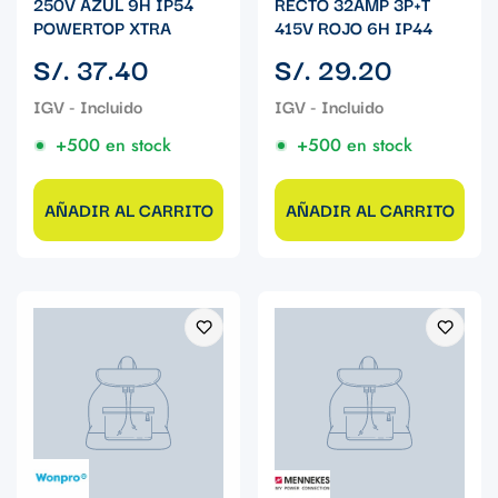
250V AZUL 9H IP54
RECTO 32AMP 3P+T
POWERTOP XTRA
415V ROJO 6H IP44
Precio
Precio
S/. 37.40
S/. 29.20
regular
regular
+500 en stock
+500 en stock
AÑADIR AL CARRITO
AÑADIR AL CARRITO