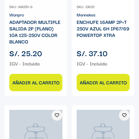
SKU: WAIIIV-6
SKU: 13620
Wonpro
Mennekes
ADAPTADOR MULTIPLE
ENCHUFE 16AMP 2P+T
SALIDA 2P (PLANO)
250V AZUL 6H IP67/69
10A 125-250V COLOR
POWERTOP XTRA
BLANCO
Precio
Precio
S/. 25.20
S/. 37.10
regular
regular
AÑADIR AL CARRITO
AÑADIR AL CARRITO