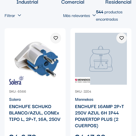
Industrial
Comercial
Residencial
544
productos
Filtrar
Más relevantes
encontrados
SKU: 6566
SKU: 3204
Solera
Mennekes
ENCHUFE SCHUKO
ENCHUFE 16AMP 2P+T
BLANCO/AZUL, CONEx
250V AZUL 6H IP44
TIPO L, 2P+T, 16A, 250V
POWERTOP PLUS (2
CUERPOS)
Precio
Precio