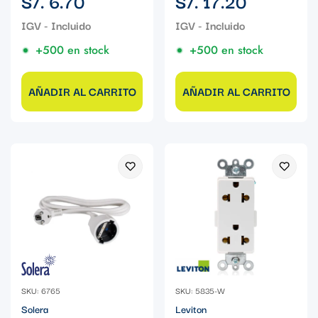
S/. 6.70
S/. 17.20
regular
regular
+500 en stock
+500 en stock
AÑADIR AL CARRITO
AÑADIR AL CARRITO
SKU: 6765
SKU: 5835-W
Solera
Leviton