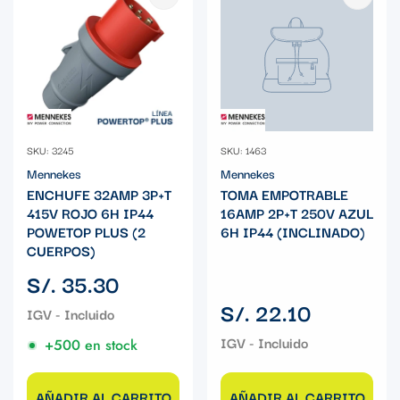
SKU: 3245
SKU: 1463
Mennekes
Mennekes
ENCHUFE 32AMP 3P+T
TOMA EMPOTRABLE
415V ROJO 6H IP44
16AMP 2P+T 250V AZUL
POWETOP PLUS (2
6H IP44 (INCLINADO)
CUERPOS)
Precio
S/. 35.30
regular
Precio
S/. 22.10
regular
+500 en stock
AÑADIR AL CARRITO
AÑADIR AL CARRITO