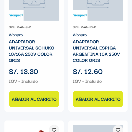
SKU: WAN-9-P
SKU: WAN-16-P
Wonpro
Wonpro
ADAPTADOR
ADAPTADOR
UNIVERSAL SCHUKO
UNIVERSAL ESPIGA
10/16A 250V COLOR
ARGENTINA 10A 250V
GRIS
COLOR GRIS
Precio
Precio
S/. 13.30
S/. 12.60
regular
regular
AÑADIR AL CARRITO
AÑADIR AL CARRITO