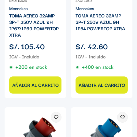
SKU: 14626
SKU: 14515
Mennekes
Mennekes
TOMA AEREO 32AMP
TOMA AEREO 32AMP
3P+T 250V AZUL 9H
3P+T 250V AZUL 9H
IP67/IP69 POWERTOP
IP54 POWERTOP XTRA
XTRA
Precio
Precio
S/. 105.40
S/. 42.60
regular
regular
+200 en stock
+400 en stock
AÑADIR AL CARRITO
AÑADIR AL CARRITO