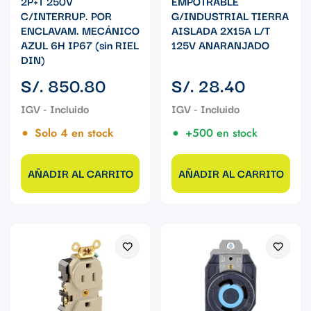
2P+T 250V
EMPOTRABLE
C/INTERRUP. POR
G/INDUSTRIAL TIERRA
ENCLAVAM. MECÁNICO
AISLADA 2X15A L/T
AZUL 6H IP67 (sin RIEL
125V ANARANJADO
DIN)
Precio
Precio
S/. 850.80
S/. 28.40
regular
regular
Solo 4 en stock
+500 en stock
AÑADIR AL CARRITO
AÑADIR AL CARRITO