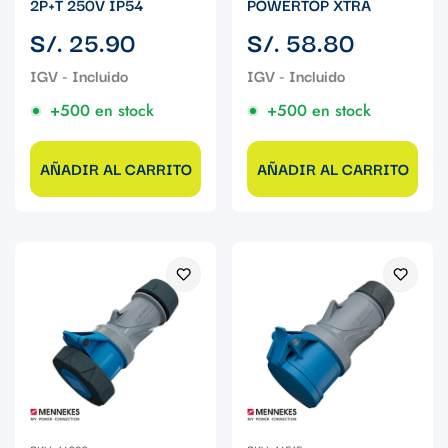
2P+T 250V IP54
POWERTOP XTRA
Precio
Precio
S/. 25.90
S/. 58.80
regular
regular
+500 en stock
+500 en stock
AÑADIR AL CARRITO
AÑADIR AL CARRITO