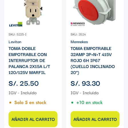
SKU: 5225-I
SKU: 3524
Leviton
Mennekes
TOMA DOBLE
TOMA EMPOTRABLE
EMPOTRABLE CON
32AMP 3P+N+T 415V
INTERRUPTOR DE
ROJO 6H IP67
PALANCA 2X15A L/T
(CUELLO INCLINADO
120/125V MARFIL
20°)
Precio
Precio
S/. 25.50
S/. 93.30
regular
regular
Solo 5 en stock
+10 en stock
AÑADIR AL CARRITO
AÑADIR AL CARRITO