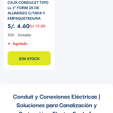
CAJA CONDULET TIPO
LL 1" FORM 35 DE
ALUMINIO C/TAPA Y
EMPAQUETADURA
S/. 4.60
S/. 11.50
Precio
Precio
de
regular
IGV - Incluido
venta
Agotado
SIN STOCK
Conduit y Conexiones Eléctricas |
Soluciones para Canalización y