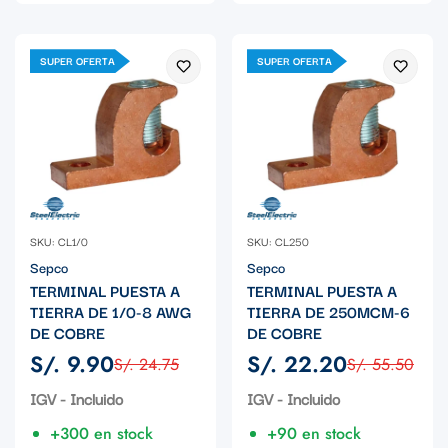
SUPER OFERTA
SUPER OFERTA
SKU: CL1/0
SKU: CL250
Sepco
Sepco
TERMINAL PUESTA A
TERMINAL PUESTA A
TIERRA DE 1/0-8 AWG
TIERRA DE 250MCM-6
DE COBRE
DE COBRE
S/. 9.90
S/. 22.20
S/. 24.75
S/. 55.50
Precio
Precio
Precio
Precio
de
regular
de
regular
IGV - Incluido
IGV - Incluido
venta
venta
+300 en stock
+90 en stock