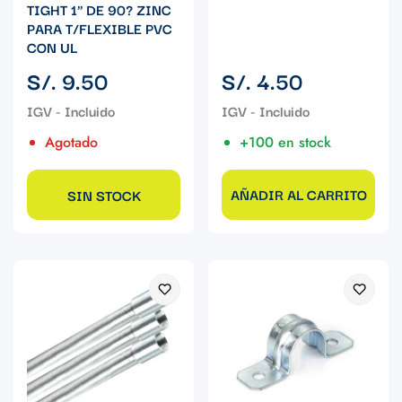
TIGHT 1" DE 90? ZINC
PARA T/FLEXIBLE PVC
CON UL
Precio
Precio
S/. 9.50
S/. 4.50
regular
regular
Agotado
+100 en stock
AÑADIR AL CARRITO
SIN STOCK