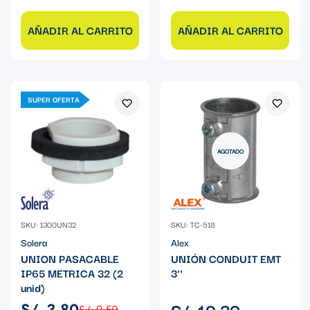
AÑADIR AL CARRITO
AÑADIR AL CARRITO
SUPER OFERTA
AGOTADO
SKU: 1300UN32
SKU: TC-518
Solera
Alex
UNION PASACABLE
UNIÓN CONDUIT EMT
IP65 METRICA 32 (2
3''
unid)
Precio
S/. 19.30
S/. 3.80
S/. 9.50