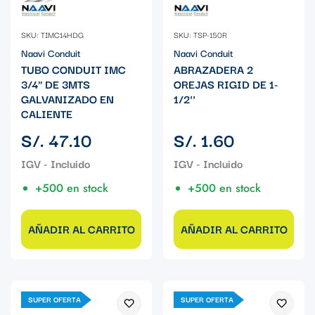
SKU: TIMC14HDG
SKU: TSP-150R
Naavi Conduit
Naavi Conduit
TUBO CONDUIT IMC
ABRAZADERA 2
3/4" DE 3MTS
OREJAS RIGID DE 1-
GALVANIZADO EN
1/2''
CALIENTE
Precio
Precio
S/. 47.10
S/. 1.60
regular
regular
+500 en stock
+500 en stock
AÑADIR AL CARRITO
AÑADIR AL CARRITO
SUPER OFERTA
SUPER OFERTA