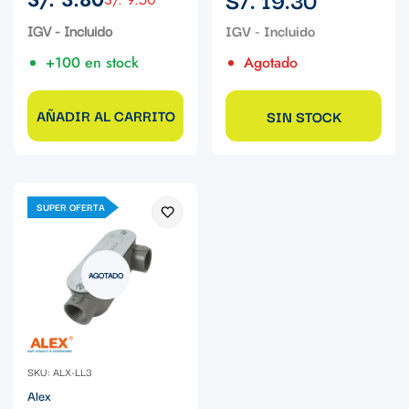
Precio
Precio
regular
de
regular
IGV - Incluido
venta
+100 en stock
Agotado
AÑADIR AL CARRITO
SIN STOCK
SUPER OFERTA
AGOTADO
SKU: ALX-LL3
Alex