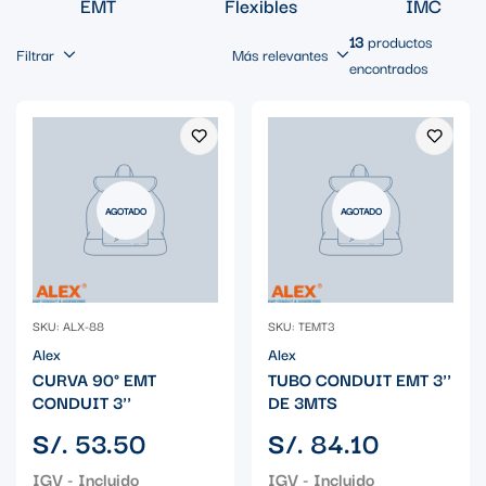
EMT
Flexibles
IMC
13
productos
Filtrar
Más relevantes
encontrados
AGOTADO
AGOTADO
SKU: ALX-88
SKU: TEMT3
Alex
Alex
CURVA 90° EMT
TUBO CONDUIT EMT 3''
CONDUIT 3''
DE 3MTS
Precio
Precio
S/. 53.50
S/. 84.10
regular
regular