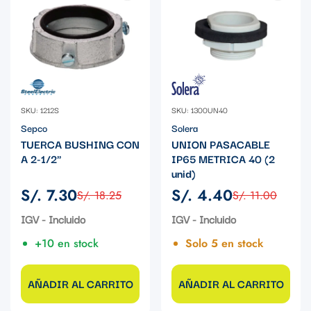
SKU: 1212S
SKU: 1300UN40
Sepco
Solera
TUERCA BUSHING CON
UNION PASACABLE
A 2-1/2"
IP65 METRICA 40 (2
unid)
S/. 7.30
S/. 4.40
S/. 18.25
S/. 11.00
Precio
Precio
Precio
Precio
de
regular
de
regular
IGV - Incluido
IGV - Incluido
venta
venta
+10 en stock
Solo 5 en stock
AÑADIR AL CARRITO
AÑADIR AL CARRITO