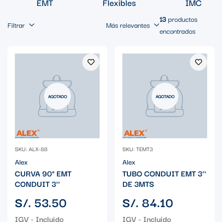
EMT
Flexibles
IMC
13
productos
Filtrar
Más relevantes
encontrados
AGOTADO
AGOTADO
SKU: ALX-88
SKU: TEMT3
Alex
Alex
CURVA 90° EMT
TUBO CONDUIT EMT 3''
CONDUIT 3''
DE 3MTS
Precio
Precio
S/. 53.50
S/. 84.10
regular
regular