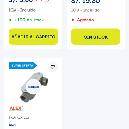
Precio
Precio
regular
de
regular
IGV - Incluido
venta
+100 en stock
Agotado
AÑADIR AL CARRITO
SIN STOCK
SUPER OFERTA
AGOTADO
SKU: ALX-LL3
Alex