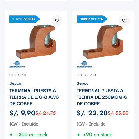
SUPER OFERTA
SUPER OFERTA
SKU: CL1/0
SKU: CL250
Sepco
Sepco
TERMINAL PUESTA A
TERMINAL PUESTA A
TIERRA DE 1/0-8 AWG
TIERRA DE 250MCM-6
DE COBRE
DE COBRE
S/. 9.90
S/. 22.20
S/. 24.75
S/. 55.50
Precio
Precio
Precio
Precio
de
regular
de
regular
IGV - Incluido
IGV - Incluido
venta
venta
+300 en stock
+90 en stock