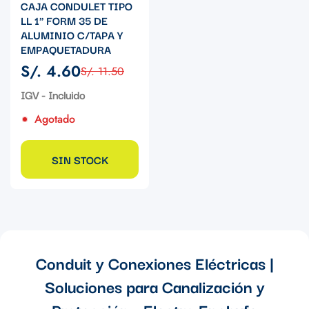
CAJA CONDULET TIPO
LL 1" FORM 35 DE
ALUMINIO C/TAPA Y
EMPAQUETADURA
S/. 4.60
S/. 11.50
Precio
Precio
de
regular
IGV - Incluido
venta
Agotado
SIN STOCK
Conduit y Conexiones Eléctricas |
Soluciones para Canalización y