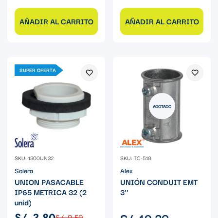
AÑADIR AL CARRITO
AÑADIR AL CARRITO
SUPER OFERTA
AGOTADO
SKU: 1300UN32
SKU: TC-518
Solera
Alex
UNION PASACABLE
UNIÓN CONDUIT EMT
IP65 METRICA 32 (2
3''
unid)
Precio
S/. 19.30
S/. 3.80
S/. 9.50