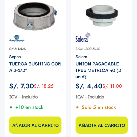
SKU: 1212S
SKU: 1300UN40
Sepco
Solera
TUERCA BUSHING CON
UNION PASACABLE
A 2-1/2"
IP65 METRICA 40 (2
unid)
S/. 7.30
S/. 4.40
S/. 18.25
S/. 11.00
Precio
Precio
Precio
Precio
de
regular
de
regular
IGV - Incluido
IGV - Incluido
venta
venta
+10 en stock
Solo 5 en stock
AÑADIR AL CARRITO
AÑADIR AL CARRITO