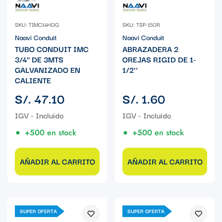
SKU: TIMC14HDG
SKU: TSP-150R
Naavi Conduit
Naavi Conduit
TUBO CONDUIT IMC
ABRAZADERA 2
3/4" DE 3MTS
OREJAS RIGID DE 1-
GALVANIZADO EN
1/2''
CALIENTE
Precio
Precio
S/. 47.10
S/. 1.60
regular
regular
+500 en stock
+500 en stock
AÑADIR AL CARRITO
AÑADIR AL CARRITO
SUPER OFERTA
SUPER OFERTA