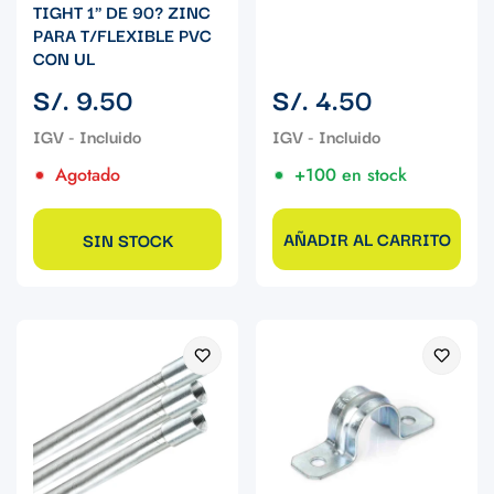
TIGHT 1" DE 90? ZINC
PARA T/FLEXIBLE PVC
CON UL
Precio
Precio
S/. 9.50
S/. 4.50
regular
regular
Agotado
+100 en stock
AÑADIR AL CARRITO
SIN STOCK